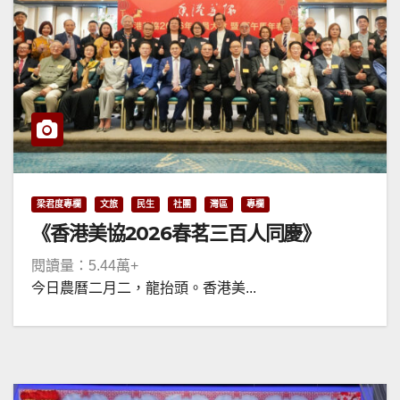
梁君度專欄
文旅
民生
社團
灣區
專欄
《香港美協2026春茗三百人同慶》
閱讀量：5.44萬+
今日農曆二月二，龍抬頭。香港美...