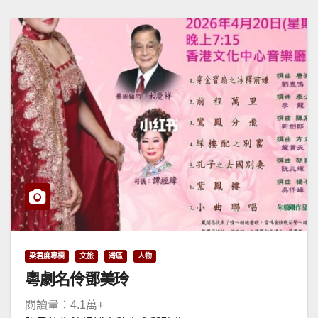
梁君度專欄
文旅
灣區
人物
粵劇名伶鄧美玲
閱讀量：4.1萬+