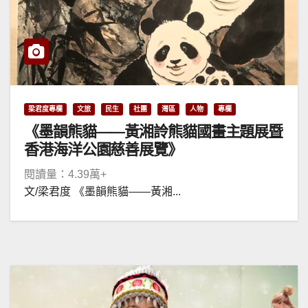
梁君度專欄
文旅
民生
社團
灣區
人物
專欄
《墨韻熊貓——黃湘詅熊貓國畫主題展暨
香港海洋公園慈善展覽》
閱讀量：4.39萬+
文/梁君度 《墨韻熊貓——黃湘...