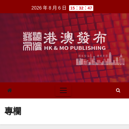
跳
2026 年 8 月 6 日
15：32：47
至
內
容
專欄