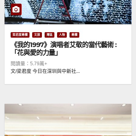
梁君度專欄
文旅
灣區
人物
專欄
《我的1997》演唱者艾敬的當代藝術 :
「花與愛的力量」
閱讀量：5.79萬+
文/梁君度 今日在深圳與中新社...