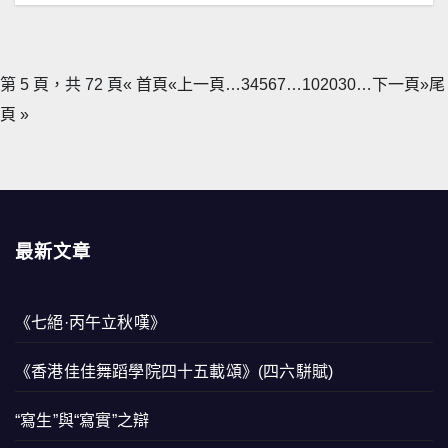
第 5 頁，共 72 頁
« 首頁
«上一頁
…
3
4
5
6
7
…
10
20
30
…
下一頁»
尾
頁 »
最新文章
《七絕·丙午立秋嘆》
《香港佳佳舞蹈學院四十五載頌》(四六駢賦)
“寫生”與“寫實”之辯