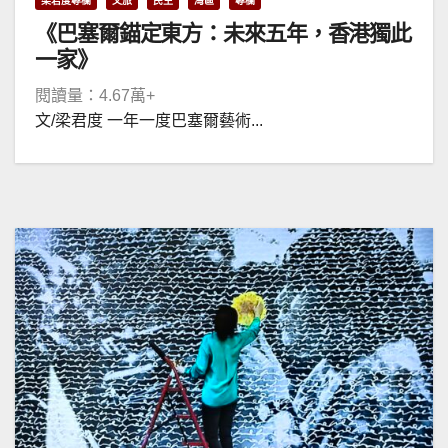
梁君度專欄
文旅
民生
灣區
專欄
《巴塞爾錨定東方：未來五年，香港獨此
一家》
閱讀量：4.67萬+
文/梁君度 一年一度巴塞爾藝術...