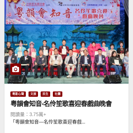
粵影心聲
文旅
民生
社團
粤韻會知音-名伶笙歌喜迎春戲曲晚會
閱讀量：3.75萬+
「粵韻會知音—名伶笙歌喜迎春戲...