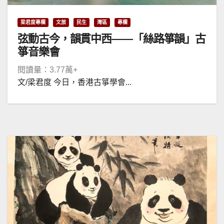
梁君度專欄
文旅
民生
灣區
專欄
弦動古今，韻貫中西——「絲路箏韻」古
箏音樂會
閱讀量：3.77萬+
文/梁君度 今日，香港古箏學會...