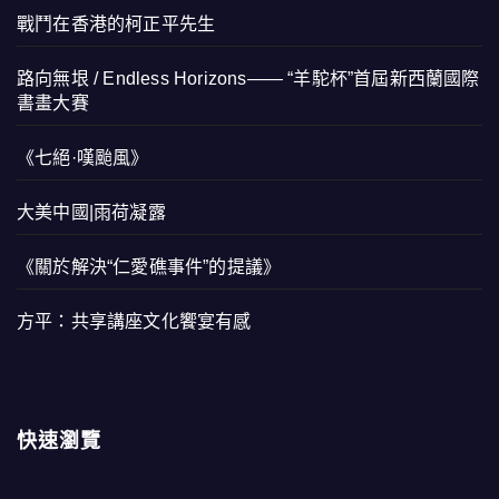
戰鬥在香港的柯正平先生
路向無垠 / Endless Horizons—— “羊駝杯”首屆新西蘭國際
書畫大賽
《七絕·嘆颱風》
大美中國|雨荷凝露
《關於解決“仁愛礁事件”的提議》
方平：共享講座文化饗宴有感
快速瀏覽