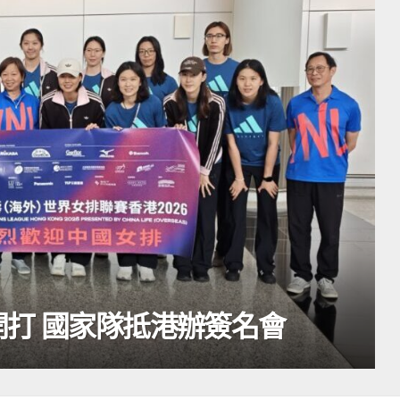
打 國家隊抵港辦簽名會