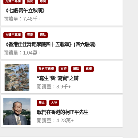
方耀平專欄
要聞
專欄
《七絕·丙午立秋嘆》
閱讀量：7.48千+
方耀平專欄
要聞
觀點
《香港佳佳舞蹈學院四十五載頌》(四六駢賦)
閱讀量：1.04萬+
梁君度專欄
文旅
灣區
專欄
“寫生”與“寫實”之辯
閱讀量：8.9千+
要聞
凌友詩冀台胞記取習近平「七一
灣區
人物
識」貢獻祖國
戰鬥在香港的柯正平先生
閱讀量：4.23萬+