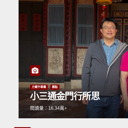
梁君度專欄
民生
觀點
《黎智英反中亂港 終受
閱讀量：5.38萬+