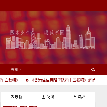
影
專欄
《香港佳佳舞蹈學院四十五載頌》(四六駢賦)
“寫生”與“
最新
訪談
時評