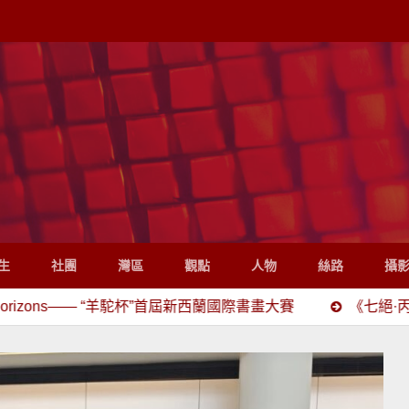
生
社團
灣區
觀點
人物
絲路
攝
—— “羊駝杯”首屆新西蘭國際書畫大賽
《七絕·丙午立秋嘆》