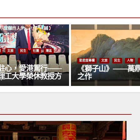
梁君度專欄
文旅
社團
灣區
欄
文旅
民生
人物
專欄
傳承中華雕刻藝術 
子山》——萬鼎傾情
有色——酉星同學
術作品展於香港大
館隆重開幕