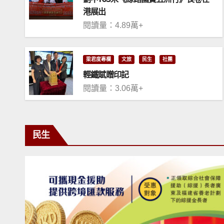
港展出
閱讀量：4.89萬+
梁君度專欄
文旅
民生
社團
輕鐵賦贈印記
閱讀量：3.06萬+
民生