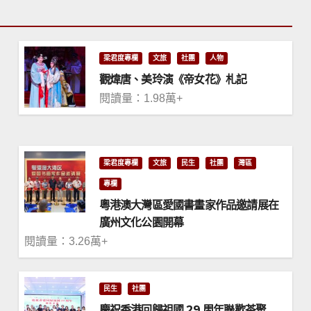
梁君度專欄
文旅
社團
人物
觀煒唐、美玲演《帝女花》札記
閱讀量：1.98萬+
梁君度專欄
文旅
民生
社團
灣區
專欄
粵港澳大灣區愛國書畫家作品邀請展在
廣州文化公園開幕
閱讀量：3.26萬+
民生
社團
慶祝香港回歸祖國 29 周年聯歡茶聚