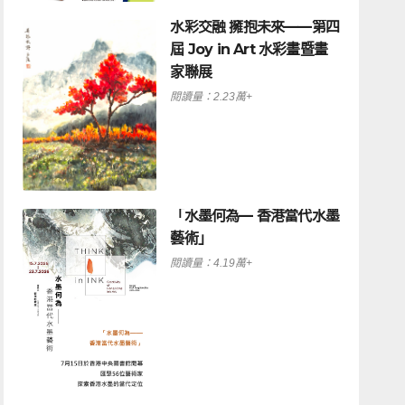
水彩交融 擁抱未來——第四
屆 Joy in Art 水彩畫暨畫
家聯展
閱讀量：2.23萬+
「水墨何為— 香港當代水墨
藝術」
閱讀量：4.19萬+