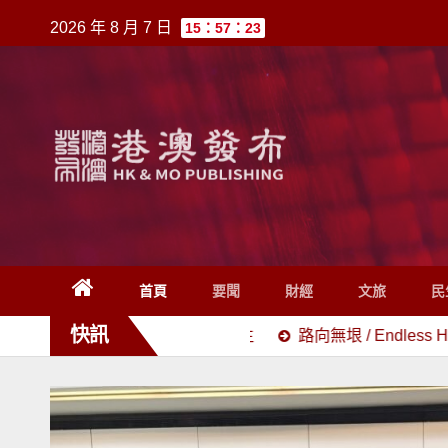
跳
2026 年 8 月 7 日
15：57：23
至
內
容
首頁
要聞
財經
文旅
民
快訊
在香港的柯正平先生
路向無垠 / Endless Horizons