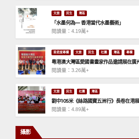
文旅
民生
灣區
「水墨何為— 香港當代水墨藝術」
閱讀量：4.19萬+
梁君度專欄
文旅
民生
社團
灣區
專欄
粵港澳大灣區愛國書畫家作品邀請展在廣
閱讀量：3.26萬+
文旅
民生
社團
灣區
劉中105米《絲路國寶五洲行》長卷在港
閱讀量：4.89萬+
攝影