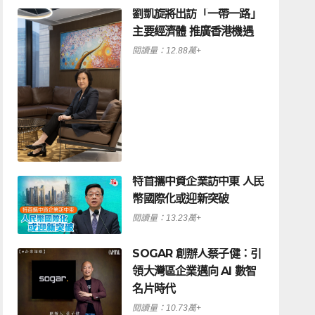
劉凱旋將出訪「一帶一路」
主要經濟體 推廣香港機遇
閱讀量：12.88萬+
特首攜中資企業訪中東 人民
幣國際化或迎新突破
閱讀量：13.23萬+
SOGAR 創辦人蔡子健：引
領大灣區企業邁向 AI 數智
名片時代
閱讀量：10.73萬+