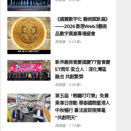
《國寶數字化 藝術賦新篇》
——2026香港Web3藝術
品數字資產專場盛會
閱讀量：6.23萬+
新界廠商會慶國慶77暨會慶
57周年 梁立人：深化灣區
融合 共創繁榮
閱讀量：9.68萬+
觀點
《今日中國（四）》
第五屆「輕鐵叮叮樂」免費
乘車日啓動 華泰國際邀港人
中秋暢行 書法家即席揮毫
閱讀量：8.35萬+
“共創明天”
閱讀量：7.74萬+