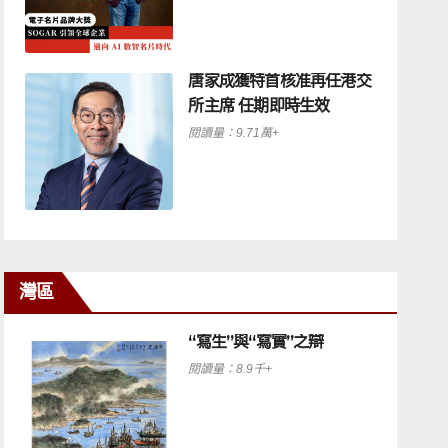
唐家成獲特首核准再任港交
所主席 任期即時生效
閱讀量：9.71萬+
灣區
“寫生”與“寫實”之辯
閱讀量：8.9千+