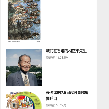
戰鬥在香港的柯正平先生
閱讀量：4.23萬+
長者津貼7.6日起可直匯粵
閩戶口
閱讀量：6.32萬+