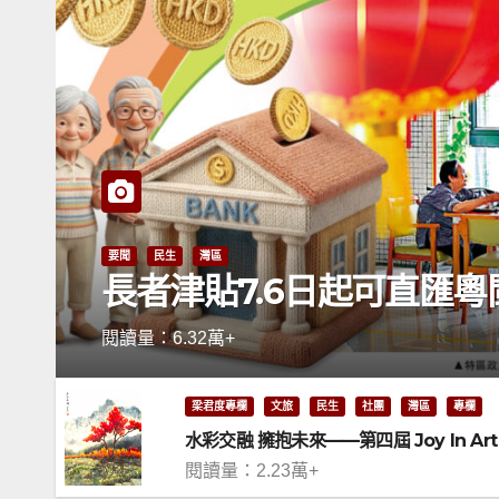
要聞
民生
灣區
長者津貼7.6日起可直匯粵
閱讀量：6.32萬+
梁君度專欄
文旅
民生
社團
灣區
專欄
水彩交融 擁抱未來——第四屆 Joy In A
閱讀量：2.23萬+