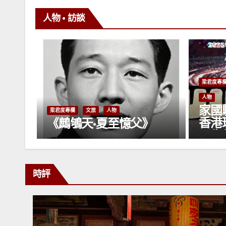
人物 • 訪談
梁君度專欄
文旅
民生
社團
灣區
人物
梁君度專
家國駐心，愛港篤行——
《獅
香港理工大學榮休教授方
》
之作
平先生
時評