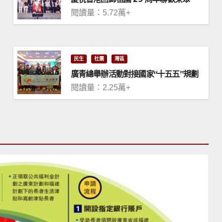
閱讀量：5.72萬+
民生
社團
灣區
廣青總舉辦活動對接國家“十五五”規劃
閱讀量：2.25萬+