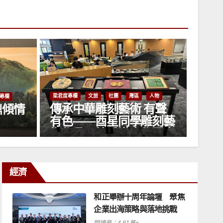
梁君度專欄
文旅
社團
灣區
人物
人物
專欄
有聲
刀刻山河，藝潤香江｜香
梁君度專
雕刻藝
港雕刻名家酉星：以匠心
葉晞
學圖書
鐫歲月，以薪火育新人
經濟
和正舉辦十周年論壇 聚焦
企業出海策略與落地挑戰
閱讀量：4.81萬+