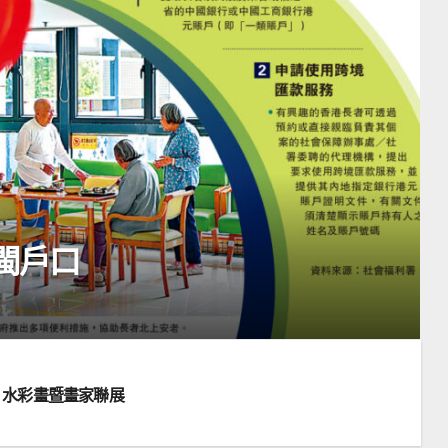
閩戶口
rt 水彩畫暨畫家聯展