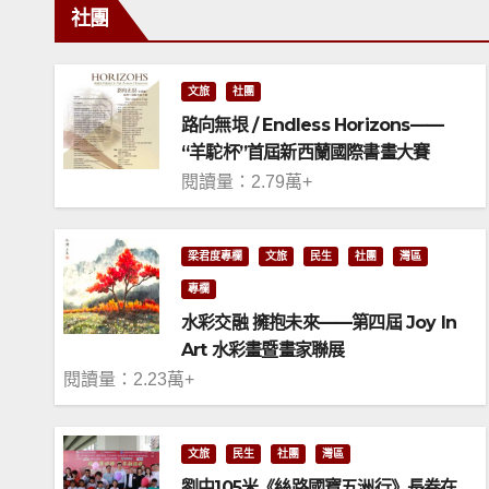
社團
文旅
社團
路向無垠 / Endless Horizons——
“羊駝杯”首屆新西蘭國際書畫大賽
閱讀量：2.79萬+
梁君度專欄
文旅
民生
社團
灣區
專欄
水彩交融 擁抱未來——第四屆 Joy In
Art 水彩畫暨畫家聯展
閱讀量：2.23萬+
文旅
民生
社團
灣區
劉中105米《絲路國寶五洲行》長卷在