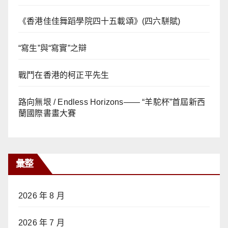
《香港佳佳舞蹈學院四十五載頌》(四六駢賦)
“寫生”與“寫實”之辯
戰鬥在香港的柯正平先生
路向無垠 / Endless Horizons—— “羊駝杯”首屆新西
蘭國際書畫大賽
彙整
2026 年 8 月
2026 年 7 月