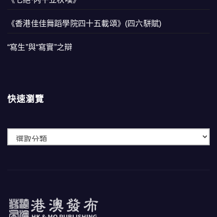
《香港佳佳舞蹈學院四十五載頌》(四六駢賦)
“寫生”與“寫實”之辯
快速瀏覽
快
速
瀏
覽