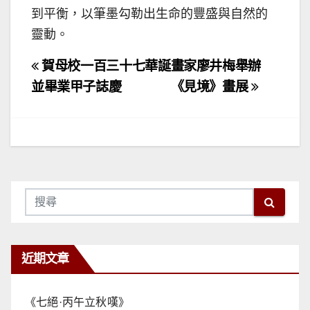
到平衡，以筆墨勾勒出生命的豐盛與自然的
靈動。
文
賀母校一百三十七華誕
畫家廖井梅舉辦
章
並畢業甲子誌慶
《見境》畫展
導
覽
近期文章
《七絕·丙午立秋嘆》