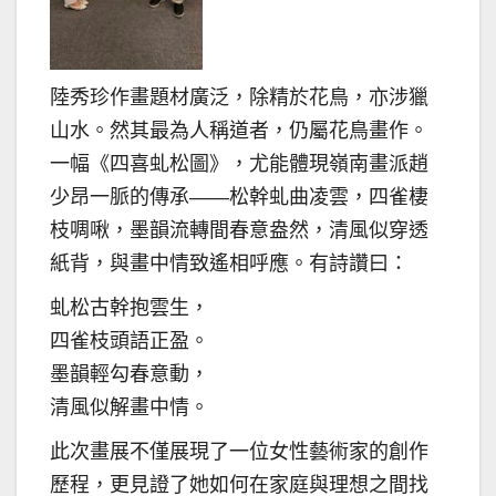
陸秀珍作畫題材廣泛，除精於花鳥，亦涉獵
山水。然其最為人稱道者，仍屬花鳥畫作。
一幅《四喜虬松圖》，尤能體現嶺南畫派趙
少昂一脈的傳承——松幹虬曲凌雲，四雀棲
枝啁啾，墨韻流轉間春意盎然，清風似穿透
紙背，與畫中情致遙相呼應。有詩讚曰：
虬松古幹抱雲生，
四雀枝頭語正盈。
墨韻輕勾春意動，
清風似解畫中情。
此次畫展不僅展現了一位女性藝術家的創作
歷程，更見證了她如何在家庭與理想之間找