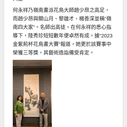
何永祥乃嶺南畫派花鳥大師趙少昂之高足，
而趙少昂與關山月、黎雄才、楊善深並稱“嶺
南四大家”。名師出高徒，在何永祥的悉心指
導下，陸秀珍短短數年便卓然有成。據“2023
金紫荊杯花鳥畫大賽”報道，她更於該賽事中
榮獲三等獎，其藝術造詣備受肯定。