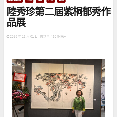
梁君度專欄
文旅
灣區
人物
專欄
陸秀珍第二屆紫桐郁秀作
品展
2025 年 11 月 01 日 閱讀量：10.84萬+