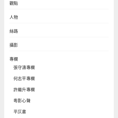
觀點
人物
絲路
攝影
專欄
張守濤專欄
何志平專欄
許繼升專欄
粵影心聲
平仄書