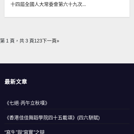
十四屆全國人大常委會第六十九次...
第 1 頁，共 3 頁
1
2
3
下一頁»
最新文章
《七絕·丙午立秋嘆》
《香港佳佳舞蹈學院四十五載頌》(四六駢賦)
“寫生”與“寫實”之辯