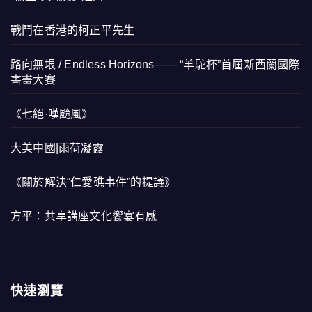
戰鬥在香港的柯正平先生
路向無垠 / Endless Horizons—— “羊駝杯”首屆新西蘭國際
書畫大賽
《七絕·嘆颱風》
大美中國|雨荷凝露
《關於解決“仁愛礁事件”的提議》
方平：共享講座文化饗宴有感
快速瀏覽