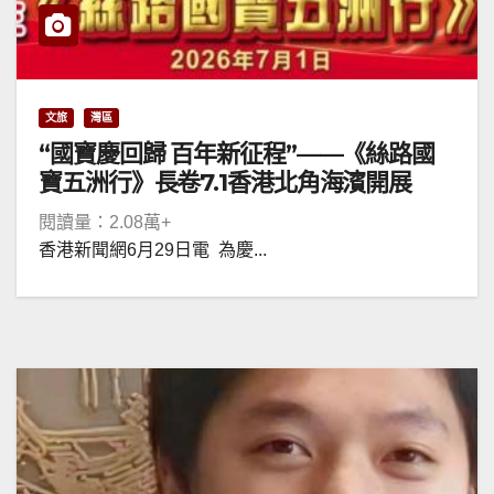
文旅
灣區
“國寶慶回歸 百年新征程”——《絲路國
寶五洲行》長卷7.1香港北角海濱開展
閱讀量：2.08萬+
香港新聞網6月29日電 為慶...