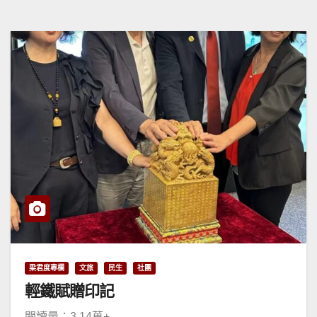
梁君度專欄
文旅
民生
社團
輕鐵賦贈印記
閱讀量：3.14萬+