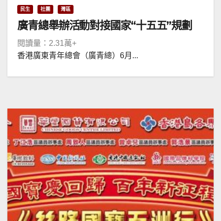
民生
社團
灣區
廣青總舉辦活動對接國家“十五五”規劃
閱讀量：2.31萬+
香港廣東青年總會（廣青總）6月...