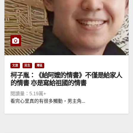
文旅
民生
灣區
柯子胤：《給阿嬤的情書》不僅是給家人
的情書 亦是寫給祖國的情書
閱讀量：5.19萬+
看完心里真的有很多觸動，男主角...