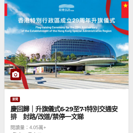
要聞
慶回歸｜升旗儀式6·29至7·1特別交通安
排 封路/改道/禁停一文睇
閱讀量：4.05萬+