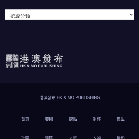
快
速
瀏
覽
港澳發布
HK & MO PUBLISHING
港澳發布 HK & MO PUBLISHING
首頁
要聞
觀點
財經
民生
社團
灣區
文旅
人物
攝影