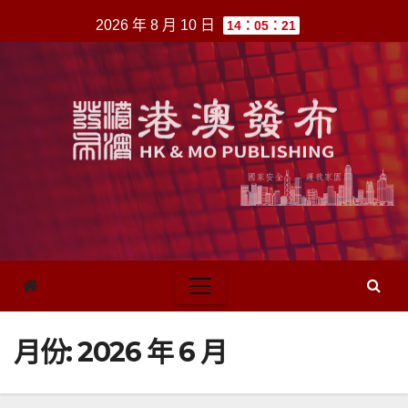
跳
2026 年 8 月 10 日
14：05：21
至
內
容
月份:
2026 年 6 月