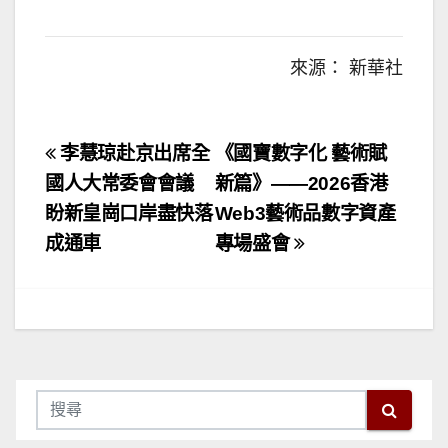
來源： 新華社
文
李慧琼赴京出席全
《國寶數字化 藝術賦
章
國人大常委會會議
新篇》——2026香港
盼新皇崗口岸盡快落
Web3藝術品數字資產
導
成通車
專場盛會
覽