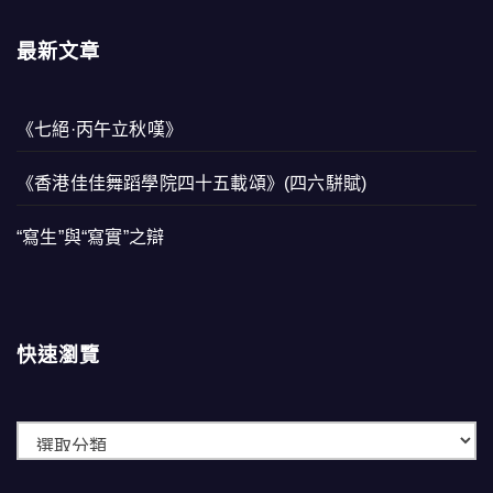
最新文章
《七絕·丙午立秋嘆》
《香港佳佳舞蹈學院四十五載頌》(四六駢賦)
“寫生”與“寫實”之辯
快速瀏覽
快
速