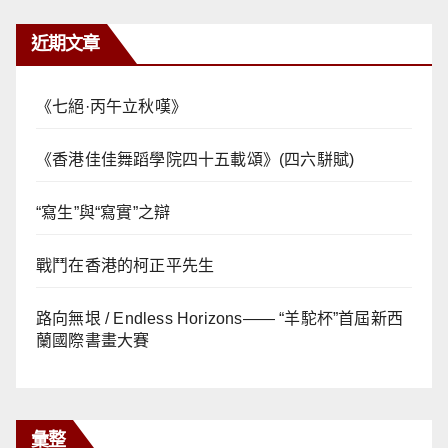
近期文章
《七絕·丙午立秋嘆》
《香港佳佳舞蹈學院四十五載頌》(四六駢賦)
“寫生”與“寫實”之辯
戰鬥在香港的柯正平先生
路向無垠 / Endless Horizons—— “羊駝杯”首屆新西
蘭國際書畫大賽
彙整