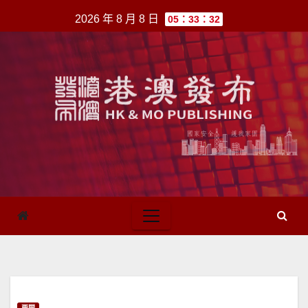
跳
2026 年 8 月 8 日
05：33：32
至
內
容