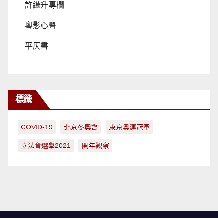
許繼升專欄
粵影心聲
平仄書
標籤
COVID-19
北京冬奧會
東京奧運冠軍
立法會選舉2021
開年觀察