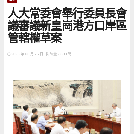
要聞
人大常委會舉行委員長會
議審議新皇崗港方口岸區
管轄權草案
2026 年 06 月 26 日 閱讀量：3.11萬+