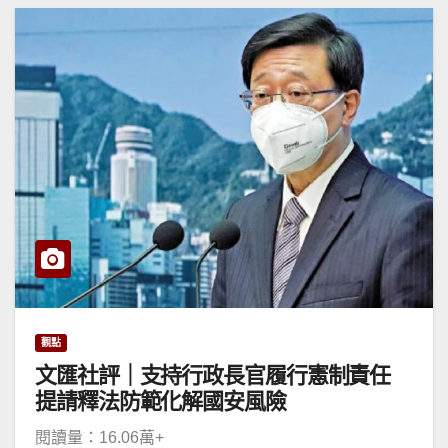
觀點
文匯社評｜支持行政長官履行憲制責任
提請釋法防範化解國安風險
閱讀量：16.06萬+