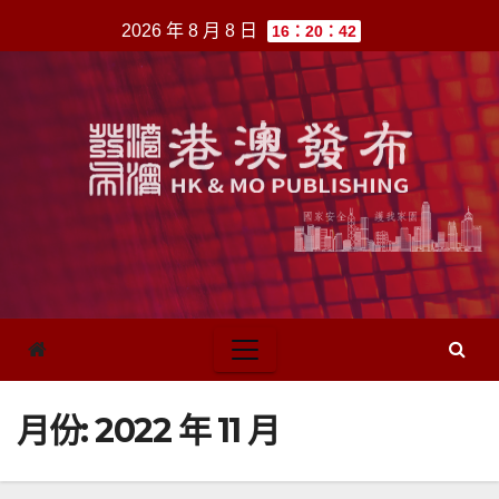
跳
2026 年 8 月 8 日
16：20：42
至
內
容
月份:
2022 年 11 月