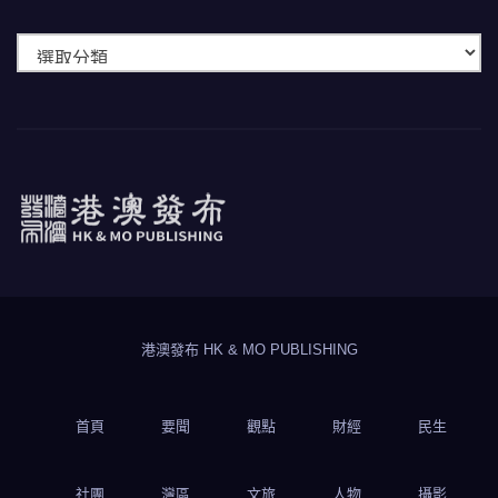
快
速
瀏
覽
港澳發布
HK & MO PUBLISHING
港澳發布 HK & MO PUBLISHING
首頁
要聞
觀點
財經
民生
社團
灣區
文旅
人物
攝影