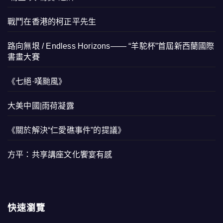
戰鬥在香港的柯正平先生
路向無垠 / Endless Horizons—— “羊駝杯”首屆新西蘭國際
書畫大賽
《七絕·嘆颱風》
大美中國|雨荷凝露
《關於解決“仁愛礁事件”的提議》
方平：共享講座文化饗宴有感
快速瀏覽