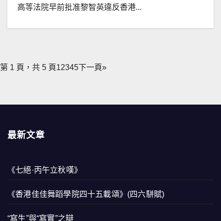
高等法院早前批准黎智英違反香港...
第 1 頁，共 5 頁
1
2
3
4
5
下一頁»
最新文章
《七絕·丙午立秋嘆》
《香港佳佳舞蹈學院四十五載頌》(四六駢賦)
“寫生”與“寫實”之辯