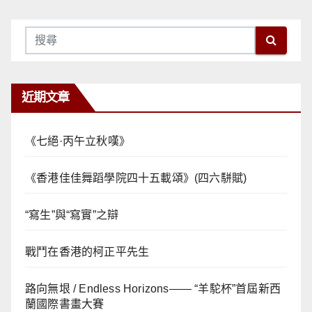
近期文章
《七絕·丙午立秋嘆》
《香港佳佳舞蹈學院四十五載頌》(四六駢賦)
“寫生”與“寫實”之辯
戰鬥在香港的柯正平先生
路向無垠 / Endless Horizons—— “羊駝杯”首屆新西
蘭國際書畫大賽