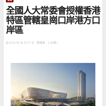
要聞
全國人大常委會授權香港
特區管轄皇崗口岸港方口
岸區
2026 年 06 月 27 日 閱讀量：2.88萬+