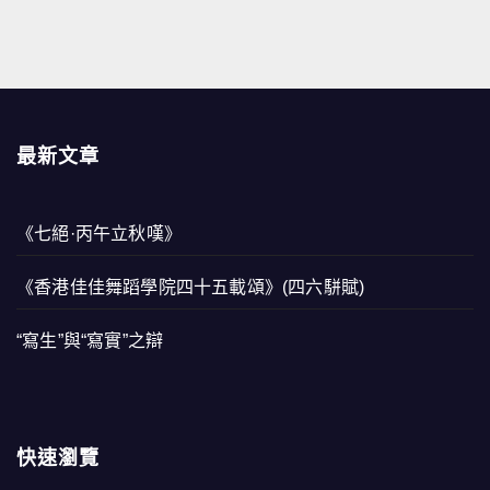
最新文章
《七絕·丙午立秋嘆》
《香港佳佳舞蹈學院四十五載頌》(四六駢賦)
“寫生”與“寫實”之辯
快速瀏覽