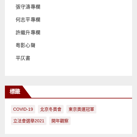
張守濤專欄
何志平專欄
許繼升專欄
粵影心聲
平仄書
標籤
COVID-19
北京冬奧會
東京奧運冠軍
立法會選舉2021
開年觀察