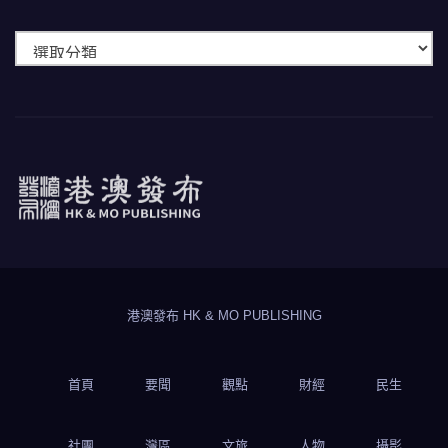
快
速
瀏
覽
港澳發布
HK & MO PUBLISHING
港澳發布 HK & MO PUBLISHING
首頁
要聞
觀點
財經
民生
社團
灣區
文旅
人物
攝影