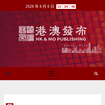
跳
2026 年 8 月 8 日
13：24：46
至
內
容