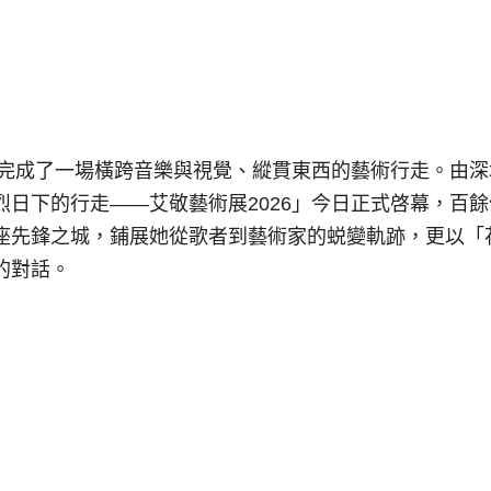
陰完成了一場橫跨音樂與視覺、縱貫東西的藝術行走。由深
日下的行走——艾敬藝術展2026」今日正式啓幕，百餘
座先鋒之城，鋪展她從歌者到藝術家的蜕變軌跡，更以「
的對話。