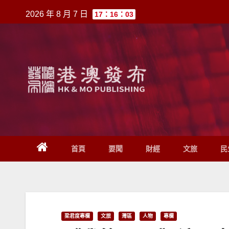
跳
2026 年 8 月 7 日
17：16：03
至
內
容
首頁
要聞
財經
文旅
民
梁君度專欄
文旅
灣區
人物
專欄