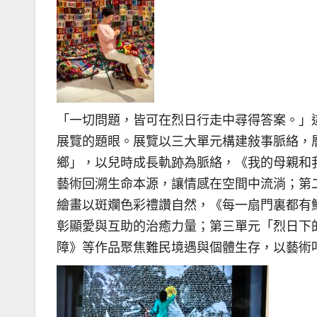
「一切問題，皆可在烈日行走中尋得答案。」
展覽的題眼。展覽以三大單元構建敍事脈絡，
鄉」，以兒時成長軌跡為脈絡，《我的母親和
藝術回溯生命本源，讓情感在空間中流淌；第
繪畫以斑斕色彩禮讚自然，《每一扇門裏都有
彰顯愛與互助的治癒力量；第三單元「烈日下
障》等作品聚焦難民境遇與個體生存，以藝術