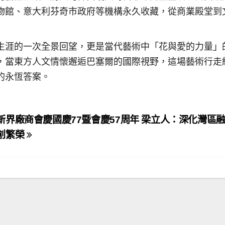
物館、意大利芬奇市政府等機構永久收藏，從商業殿堂到
生涯的一次全景回望，更是當代藝術中「花與愛的力量」
，當東方人文情懷邂逅巴塞爾的國際視野，這場藝術行走
的永恆答案。
新界廠商會慶國慶77暨會慶57周年 梁立人：深化灣區融
創繁榮