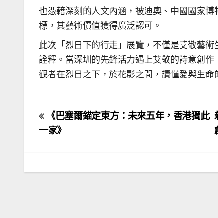
也憑藉深刻的人文內涵，被迪奧、中國國家博
標，其藝術價值獲得廣泛認可。
此次「烈日下的行走」展覽，不僅是艾敬藝術
詮釋。當深圳的先鋒活力遇上艾敬的詩意創作
觀者在烈日之下，於花影之間，讀懂愛與生命
文
《巴塞爾錨定東方：未來五年，香港獨此
章
一家》
導
覽