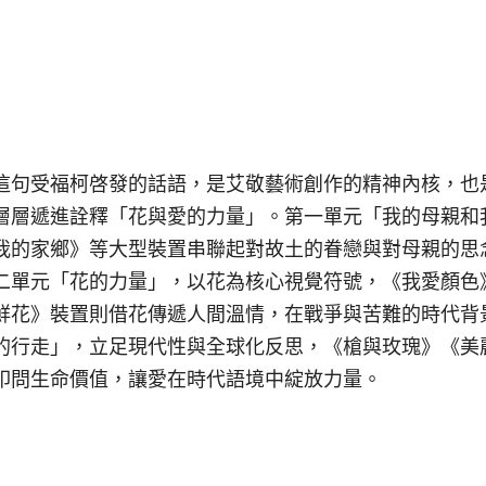
這句受福柯啓發的話語，是艾敬藝術創作的精神內核，也
層層遞進詮釋「花與愛的力量」。第一單元「我的母親和
我的家鄉》等大型裝置串聯起對故土的眷戀與對母親的思
二單元「花的力量」，以花為核心視覺符號，《我愛顏色
鮮花》裝置則借花傳遞人間溫情，在戰爭與苦難的時代背
的行走」，立足現代性與全球化反思，《槍與玫瑰》《美
叩問生命價值，讓愛在時代語境中綻放力量。