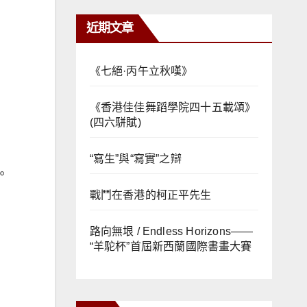
近期文章
《七絕·丙午立秋嘆》
《香港佳佳舞蹈學院四十五載頌》
(四六駢賦)
“寫生”與“寫實”之辯
。
戰鬥在香港的柯正平先生
路向無垠 / Endless Horizons——
“羊駝杯”首屆新西蘭國際書畫大賽