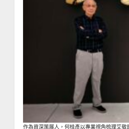
作為資深策展人，何桂彥以專業視角梳理艾敬