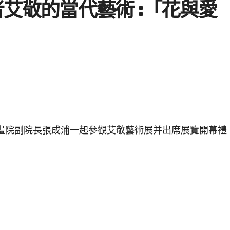
者艾敬的當代藝術 :「花與愛
畫院副院長張成浦一起參觀艾敬藝術展并出席展覽開幕禮