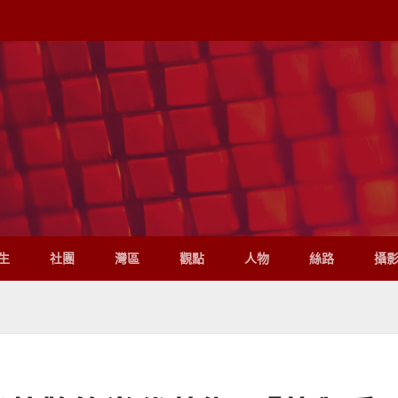
生
社團
灣區
觀點
人物
絲路
攝