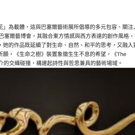
花」為載體，這與巴塞爾藝術展所倡導的多元包容、關注
港巴塞爾藝博會，其融合東方情感與西方表達的創作風格，
，她的作品既延續了對生命、自然、和平的思考，又融入
願，《生命之樹》裝置象徵生生不息的希望，《The
多媒介的交織碰撞，構建起詩性與哲思兼具的藝術場域。