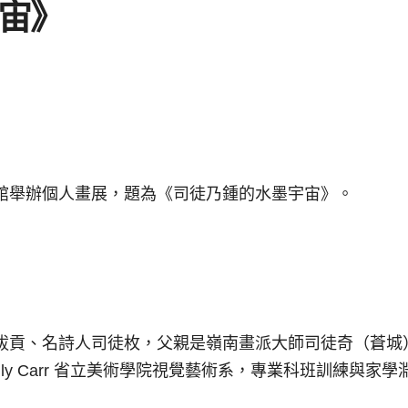
宙》
館舉辦個人畫展，題為《司徒乃鍾的水墨宇宙》。
拔貢、名詩人司徒枚，父親是嶺南畫派大師司徒奇（蒼城
Emily Carr 省立美術學院視覺藝術系，專業科班訓練與家