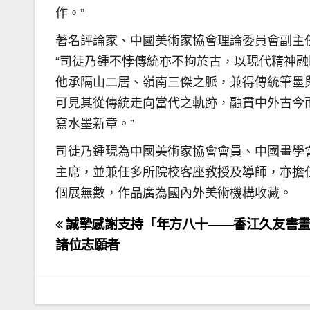
作。”
著名評論家、中國美術家協會理論委員會副主
“司徒乃鍾不悖傳統亦不拘於古，以現代精神
他承隔山二居、嶺南三傑之脈，兼得傳統筆墨
可見其從傳統走向當代之軌跡，融貫中外古今
寫水墨新章。”
司徒乃鍾現為中國美術家協會會員、中國畫學
主席，並兼任多所院校客座教授及導師，亦擔
個展無數，作品廣為國內外美術機構收藏。
文
誠摯感謝支持「年方八十——香江久友書畫
章
諸位志願者
導
覽