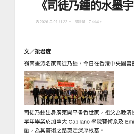
《司徒乃鍾的水墨宇
2026 年 01 月 22 日 閱讀量：7.44萬+
文／梁君度
嶺南畫派名家司徒乃鍾，今日在香港中央圖書
司徒乃鍾出身廣東開平書香世家，祖父為晚清
早年畢業於加拿大 Capilano 學院藝術系及 
融，為其藝術之路奠定深厚根基。