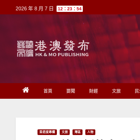
跳
2026 年 8 月 7 日
12：23：54
至
內
容
首頁
要聞
財經
文旅
民
梁君度專欄
文旅
灣區
人物