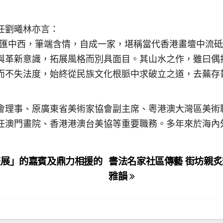
任劉曦林亦言：
融匯中西，筆端含情，自成一家，堪稱當代香港畫壇中流
與革新意識，拓展風格而別具面目。其山水之作，雖曰偶
而不失法度，始終從民族文化根脈中求破立之道，去蕪存
會理事、原廣東省美術家協會副主席、粵港澳大灣區美術
任澳門畫院、香港港澳台美協等重要職務。多年來於海內
展」的嘉賓及鼎力相援的
書法名家社區傳藝 街坊親
雅韻