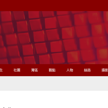
生
社團
灣區
觀點
人物
絲路
攝