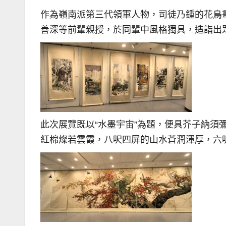
作為嶺南派第三代領軍人物，司徒乃鍾的花鳥
善深等前輩親授，於同輩中風格獨具，造詣出
此次展覽既以“水墨宇宙”為題，便具芥子納須
紅棉燦若雲霞，八呎四屏的山水蒼潤渾厚，六