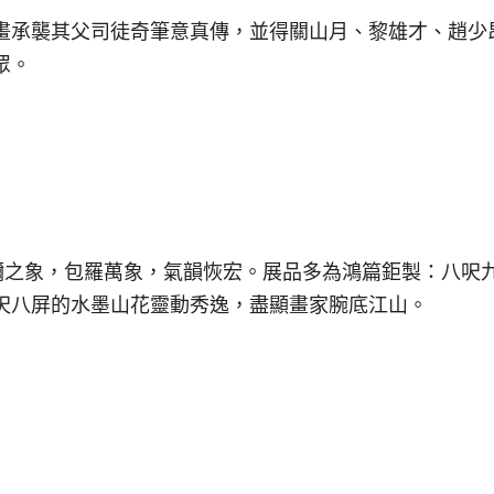
畫承襲其父司徒奇筆意真傳，並得關山月、黎雄才、趙少
眾。
彌之象，包羅萬象，氣韻恢宏。展品多為鴻篇鉅製：八呎
呎八屏的水墨山花靈動秀逸，盡顯畫家腕底江山。