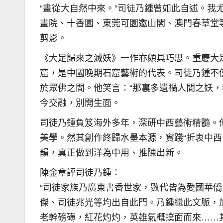
“畫從大自然中來。”司徒乃鍾曾如此自述。我
畫院、十香園、東莞可園邀山閣、澳門春草堂
剪影。
《大足歸來之滅妖》一作亦頗具巧思。重慶大
窟，是中國晚期石窟藝術的代表。司徒乃鍾不
於眾佛之間。他笑言：“那裏多遺禍人間之妖，
今交融，別開生面。
司徒乃鍾負笈海外多年，深研中西藝術精髓。他
美學。然其創作終歸水墨本源，實踐“折衷中西
韻，真正做到洋為中用、推陳出新。
陳金章評司徒乃鍾：
“司徒家族乃廣東書香世家，數代皆為愛國華
傑、司徒兆光等均出自此門。乃鍾繼此文脈，
老幹磅礡，紅花灼灼，英雄氣概撲面而來……