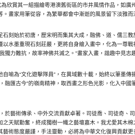
尤為欣賞其一組描繪粵港澳舊街區的市井風情作品，如廣
等。畫家用筆從容，為繁華都會中漸逝的風景留下淡雅而
足石刻始於初唐，歷宋明而集其大成，融佛、道、儒三教
僅以水墨重現石刻莊嚴，更將自身繪入畫中，化為一尊戰
我獨力難抗，故率神佛共滅之。”畫家入畫，諧趣中見志
自喻為“文化遊擊隊員”，在異域數十載，始終以筆墨傳
，融匯古今”的嶺南精神，取西畫之形色光影，化入中國
僑，於藝術傳承、中外交流貢獻卓著。司徒喬、司徒奇、
加之天賦勤奮，終成獨樹一幟之藝壇嘉木。我尤愛其木棉
其藝術態度嚴謹，手法靈動，必將為中華文化復興貢獻更