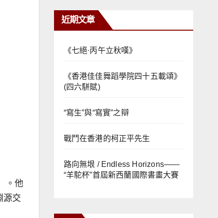
近期文章
《七絕·丙午立秋嘆》
《香港佳佳舞蹈學院四十五載頌》
(四六駢賦)
“寫生”與“寫實”之辯
戰鬥在香港的柯正平先生
路向無垠 / Endless Horizons——
“羊駝杯”首屆新西蘭國際書畫大賽
）。他
學淵源交