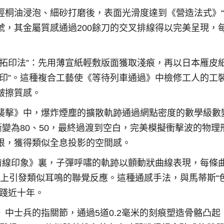
桐油浸泡、細砂打磨後，表面光滑度達到《營造法式》“
，其金屬質感通過200餘刀的交叉排線得以完美呈現，
拓印法”：先用薄宣紙輕敷版面獲取淺痕，再以日本雁皮
印”。這種複合工藝使《等待列車通過》中檢修工人的工
皴擦質感。
襲擊》中，爆炸煙塵的擴散軌跡通過網點密度的數學級數
漸變為80、50，最終過渡到空白，完美模擬衝擊波的物理
限，獲得類似全息投影的空間感。
前線印象》裏，子彈呼嘯的軌跡以顫動狀曲線表現，每條
膜上引發類似耳鳴的聯覺反應。這種通感手法，與馬蒂斯“
實踐近十年。
中士兵的指關節，通過5道0.2毫米的刻痕塑造骨骼凸起