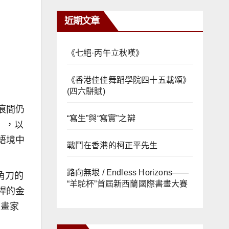
近期文章
《七絕·丙午立秋嘆》
《香港佳佳舞蹈學院四十五載頌》
(四六駢賦)
痕間仍
“寫生”與“寫實”之辯
），以
語境中
戰鬥在香港的柯正平先生
路向無垠 / Endless Horizons——
角刀的
“羊駝杯”首屆新西蘭國際書畫大賽
桿的金
版畫家