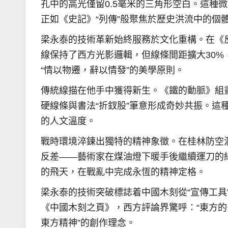
孔中的高光僅留0.5毫米的三角形空白。這種
正如《史記》“列傳”般聚焦於歷史洪流中的個
梁永泰的技術革新始終服務於文化重構。在《
線保持了西方光影邏輯，但線條間距擴大30
“情以物遷，辭以情發”的美學原則。
傳統線描在他手中獲得新生。《鐵的動脈》組畫
硬線條與書法“折釵股”筆意形成奇妙共振。這
的人文溫度。
戰時環境淬鍊出獨特的精神象徵。在桂林防空
反差——藝術家在煤油燈下暖手後繼續運刀的
的飛天，在戰亂中完成永恆的精神定格。
梁永泰的技術突破標誌着中國木刻從“宣傳工具”
《中國木刻之頁》，西方評論界驚呼：“東方的
東方精神”的創作理念。