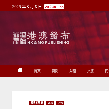
跳
2026 年 8 月 8 日
20：49：55
至
內
容
首頁
要聞
財經
文旅
民
梁君度專欄
文旅
人物