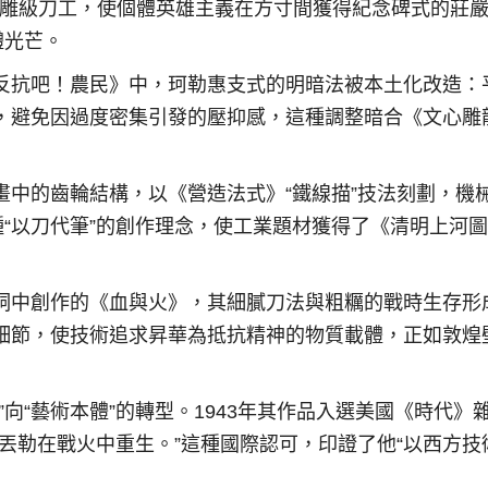
微雕級刀工，使個體英雄主義在方寸間獲得紀念碑式的莊
體光芒。
反抗吧！農民》中，珂勒惠支式的明暗法被本土化改造：
%，避免因過度密集引發的壓抑感，這種調整暗合《文心雕
中的齒輪結構，以《營造法式》“鐵線描”技法刻劃，機
種“以刀代筆”的創作理念，使工業題材獲得了《清明上河
洞中創作的《血與火》，其細膩刀法與粗糲的戰時生存形
細節，使技術追求昇華為抵抗精神的物質載體，正如敦煌
向“藝術本體”的轉型。1943年其作品入選美國《時代》
丟勒在戰火中重生。”這種國際認可，印證了他“以西方技