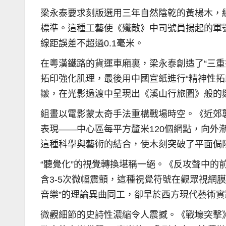
梁永泰要求刻版選用三年自然陰乾的黃楊木，經
標準。這種工藝使《殲敵》中司號員揚起的軍號
線距誤差不超過0.1毫米。
在粵漢鐵路的貨運車廂裏，梁永泰創造了“三重
拓印強化肌理，最後用中國宣紙進行“精神性拓
皺，在光影過渡中呈現出《溪山行旅圖》般的
組畫以電影蒙太奇手法重構戰場時空。《近郊
表現——中心區每平方釐米120個網點，向外
這種科學與藝術的結合，使木刻突破了平面侷
“聽覺化”的視覺轉換堪稱一絕。《反攻聲中的
含3-5次微幅震顫，這種視覺符號在觀眾視網
音樂”的理論異曲同工，卻早於西方現代藝術
微觀細節的史詩性濃縮令人震撼。《戰壕突擊》