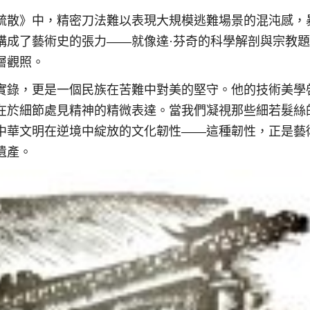
疏散》中，精密刀法難以表現大規模逃難場景的混沌感，
構成了藝術史的張力——就像達·芬奇的科學解剖與宗教
層觀照。
實錄，更是一個民族在苦難中對美的堅守。他的技術美學
在於細節處見精神的精微表達。當我們凝視那些細若髮絲
中華文明在逆境中綻放的文化韌性——這種韌性，正是藝
遺產。