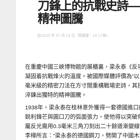
刀鋒上的抗戰史詩—
精神圖騰
2025 年 07 月 24 日 閱讀量：10.17萬+
在重慶中國三峽博物館的展櫃裏，梁永泰《反
凝固着抗戰烽火的溫度。被國際媒體評價為“以
毫米級的精密刀法在方寸間重構戰場史詩，其
淬鍊出獨特的精神圖騰。
1938年，梁永泰在桂林意外獲得一套德國進
鋭利鋒芒與圓口刀的弧面張力，使他得以突破
屬反光需用0.3毫米三角刀刻出二十餘道漸變
李樺所言：“梁永泰的德國鋼刀，劈開了中國木