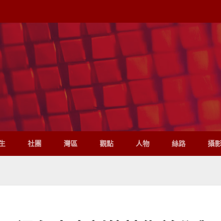
生
社團
灣區
觀點
人物
絲路
攝