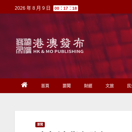
跳
2026 年 8 月 9 日
00：17：18
至
內
容
首頁
要聞
財經
文旅
民
要聞