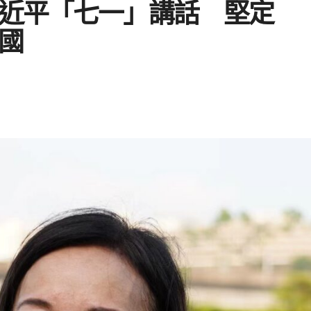
近平「七一」講話 堅定
國