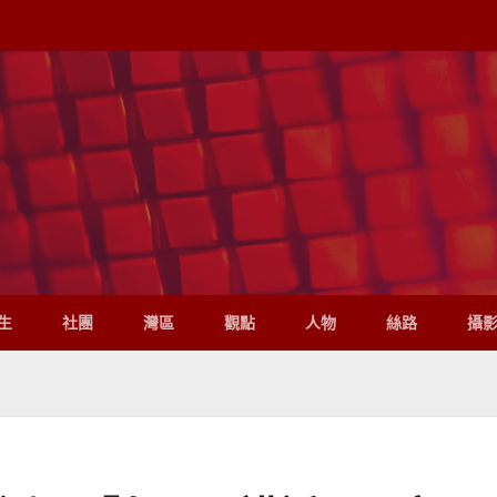
生
社團
灣區
觀點
人物
絲路
攝