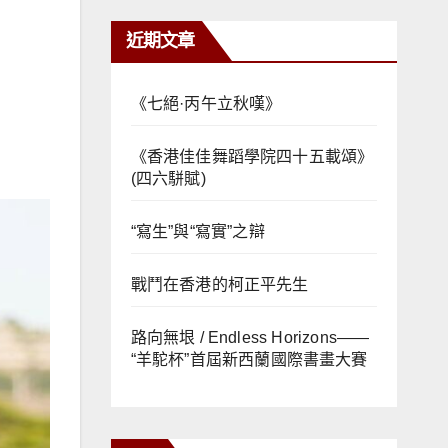
近期文章
《七絕·丙午立秋嘆》
《香港佳佳舞蹈學院四十五載頌》
(四六駢賦)
“寫生”與“寫實”之辯
戰鬥在香港的柯正平先生
路向無垠 / Endless Horizons——
“羊駝杯”首屆新西蘭國際書畫大賽