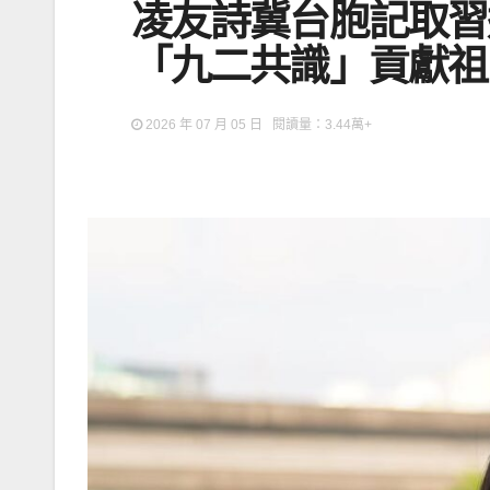
凌友詩冀台胞記取習
「九二共識」貢獻祖
2026 年 07 月 05 日 閱讀量：3.44萬+