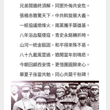
兄弟鬩牆終須解，同禦外侮共安危。
張楊赤膽驚天下，中共斡旋展大義。
一紙協議熄烽火，兩黨攜手築雄基。
八年浴血驅倭寇，青史永銘轉折時。
山河一統金甌固，和平得來殊不易。
八十九載風雲過，猶聞當年劍鳴悲。
今朝回顧西安情，更惜團圓歸來心。
華夏子孫當共勉，同心共築千秋碑！