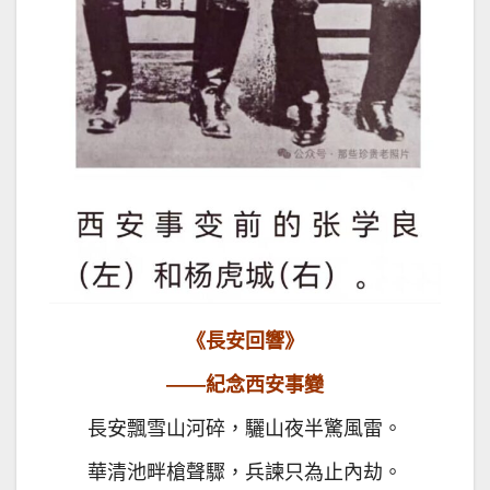
《長安回響》
——紀念西安事變
長安飄雪山河碎，驪山夜半驚風雷。
華清池畔槍聲驟，兵諫只為止內劫。