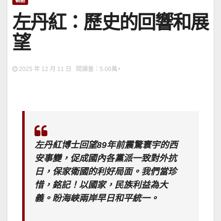
觀點
左丹紅：歷史的回響和展
望
2025 年 12 月 11 日 閱讀量：5.06萬+
左丹紅博士回望89年前震驚寰宇的西
安事變，促成國內各黨派一致對外抗
日，保家衛國的利好局面。我們當珍
惜，銘記！以國家，民族利益為大
義。盼海峽兩岸早日和平統一。