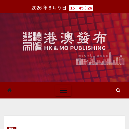
跳
2026 年 8 月 9 日
15：45：26
至
內
容