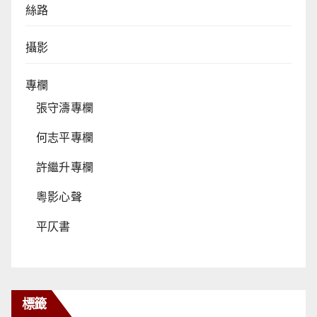
絲路
攝影
專欄
張守濤專欄
何志平專欄
許繼升專欄
粵影心聲
平仄書
標籤