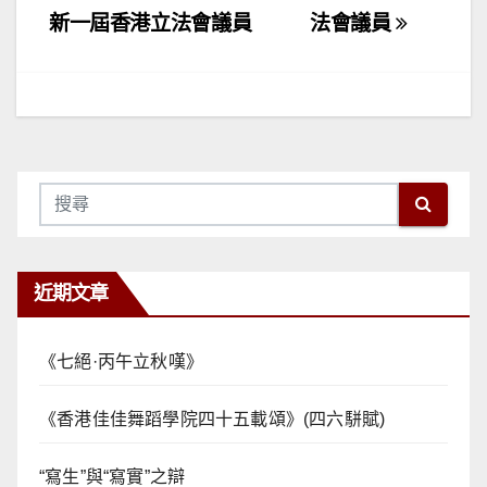
章
新一屆香港立法會議員
法會議員
導
覽
近期文章
《七絕·丙午立秋嘆》
《香港佳佳舞蹈學院四十五載頌》(四六駢賦)
“寫生”與“寫實”之辯