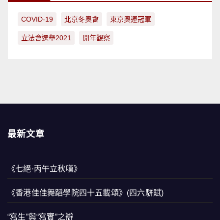
COVID-19
北京冬奧會
東京奧運冠軍
立法會選舉2021
開年觀察
最新文章
《七絕·丙午立秋嘆》
《香港佳佳舞蹈學院四十五載頌》(四六駢賦)
“寫生”與“寫實”之辯