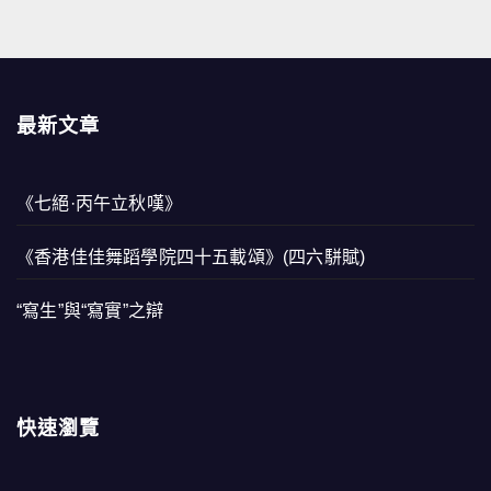
最新文章
《七絕·丙午立秋嘆》
《香港佳佳舞蹈學院四十五載頌》(四六駢賦)
“寫生”與“寫實”之辯
快速瀏覽