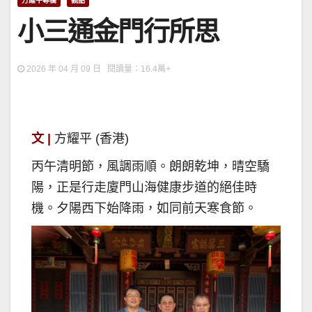
方耀平專欄
觀點
小三通金門行所思
2026 年 04 月 09 日 閱讀量：16.4萬+
文 |
方耀平 (香港)
丙午清明節，風調雨順。朗朗乾坤，晴空驕
陽，正是行走廈門山海健康步道的絕佳時
機。夕陽西下始降雨，如同前天寒食節。