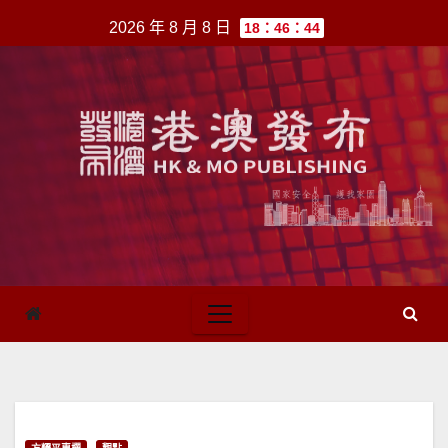
跳
2026 年 8 月 8 日
18：46：44
至
內
容