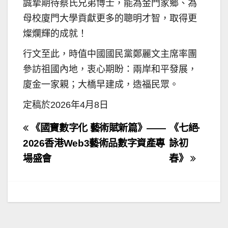
誠摯期待蔡氏兄弟博士，能為金門家鄉、為
母校廈門大學貢獻更多的聰明才智，取得更
燦爛輝的成就！
行文至此，時值中國國民黨鄭麗文主席率團
參訪祖國內地，衷心期盼：兩岸和平發展，
廈金一家親；大橋早建成，造福民眾。
定稿於2026年4月8日
文
《國寶數字化 藝術賦新篇》——
《七絕·
章
2026香港Web3藝術品數字資產專
詠初
場盛會
春》
導
覽