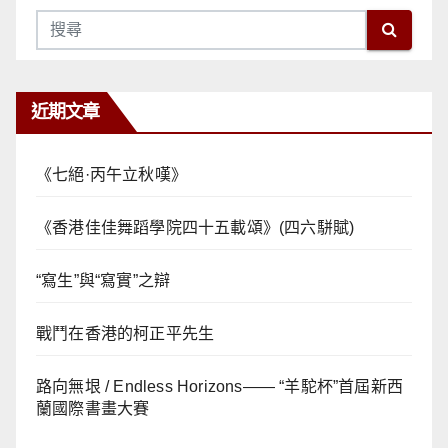
近期文章
《七絕·丙午立秋嘆》
《香港佳佳舞蹈學院四十五載頌》(四六駢賦)
“寫生”與“寫實”之辯
戰鬥在香港的柯正平先生
路向無垠 / Endless Horizons—— “羊駝杯”首屆新西
蘭國際書畫大賽