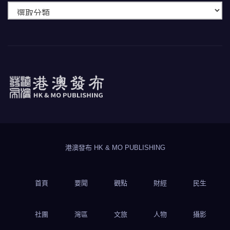
快
速
瀏
覽
港澳發布
HK & MO PUBLISHING
港澳發布 HK & MO PUBLISHING
首頁
要聞
觀點
財經
民生
社團
灣區
文旅
人物
攝影