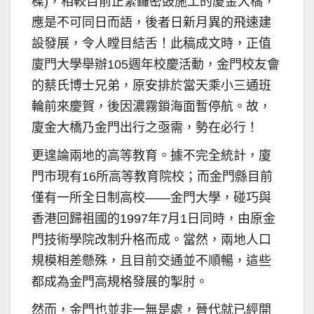
樑)，相較目前正緊鑼密鼓施工的廈金大橋，
應是不可同日而語，後者日新月異的飛速建
設發展，令人瞠目結舌！此稿成文時，正值
廈門大學舉辦105週年校慶活動，金門校友會
的蔡氏博士兄弟，原安排於當天乘小三通班
輪前來慶賀，後因濃霧鎖海面暫停航。故，
廈金大橋乃金門出行之亟需，勢在必行！
更遑論兩地的高等教育。據不完全統計，廈
門市現有16所高等教育院校；而金門縣目前
僅有一所全日制高校——金門大學，碰巧與
香港回歸祖國的1997年7月1日同時，由原金
門技術學院改制升格而成。當然，兩地人口
規模相差懸殊，且目前交通並不順暢，這些
都成為金門高規格發展的掣肘。
然而，金門也並非一無是處，晉代就已經開