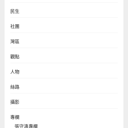
民生
社團
灣區
觀點
人物
絲路
攝影
專欄
張守濤專欄