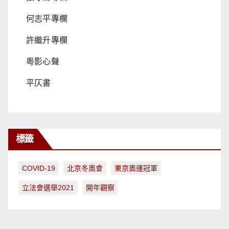
何志平專欄
許繼升專欄
粵影心聲
平仄書
標籤
COVID-19
北京冬奧會
東京奧運冠軍
立法會選舉2021
開年觀察