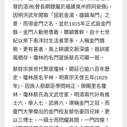
發的浯洲(曾長期隸屬於福建泉州府同安縣)，
因明洪武年間取「固若金湯，雄鎮海門」之
意，而得金門之名，並於1915年正式設金門
縣。金門人勤勞勇敢，聰穎實幹，自十七世
紀以來下南洋討生活者眾多，人稱金門僑
胞。更有甚者，島上耕讀文脈深遠，祖訓家
風猶存，瓊林的名門望族蔡氏可顯一斑。
蔡姓宗族世代聚居瓊林，開莊已逾八百年歷
史。瓊林原名平林，明熹宗天啓五年(1625
年)，因族人蔡獻臣學問純正，御賜里名瓊
林。瓊林蔡氏為文武世家，明清兩代計有進
士六、舉人七、武將六，堪稱金門之冠。而
廈門大學傑出的金門校友蔡怡豪四兄妹，更
以三博士、一碩士而閃耀其間，一門四傑！