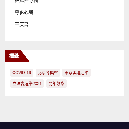
許繼升專欄
粵影心聲
平仄書
標籤
COVID-19
北京冬奧會
東京奧運冠軍
立法會選舉2021
開年觀察