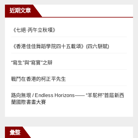
近期文章
《七絕·丙午立秋嘆》
《香港佳佳舞蹈學院四十五載頌》(四六駢賦)
“寫生”與“寫實”之辯
戰鬥在香港的柯正平先生
路向無垠 / Endless Horizons—— “羊駝杯”首屆新西
蘭國際書畫大賽
彙整