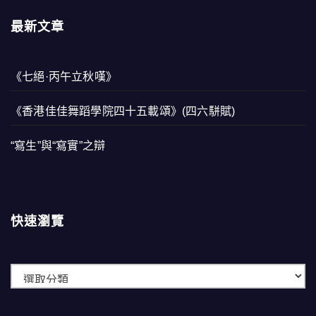
最新文章
《七絕·丙午立秋嘆》
《香港佳佳舞蹈學院四十五載頌》(四六駢賦)
“寫生”與“寫實”之辯
快速瀏覽
快
速
瀏