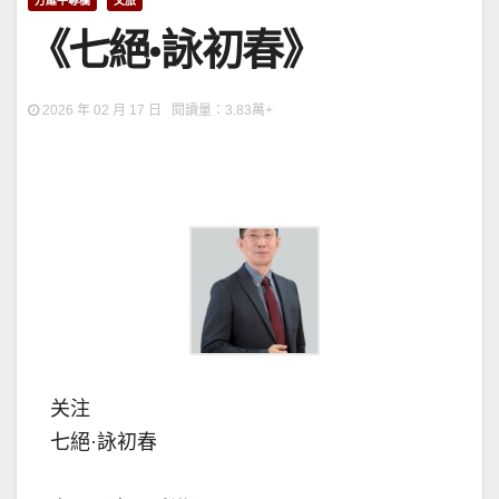
方耀平專欄
文旅
《七絕·詠初春》
2026 年 02 月 17 日 閱讀量：3.83萬+
关注
七絕·詠初春