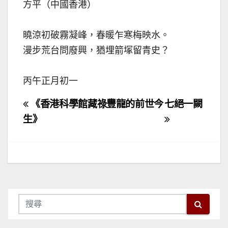
方平（中國香港）
曉涼初破霧凝峰，春暖乍寒梅映水。
漫步荒台問廢興，猶埋箭塚留青史？
丙午正月初一
文
《香港科學館藏祿豐龍的前世今
七絕一闕
章
生》
導
覽