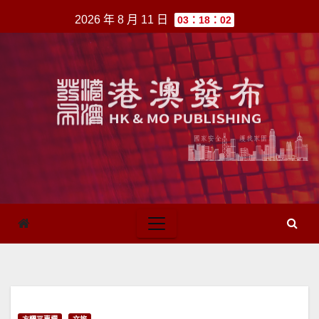
跳
2026 年 8 月 11 日
03：18：02
至
內
容