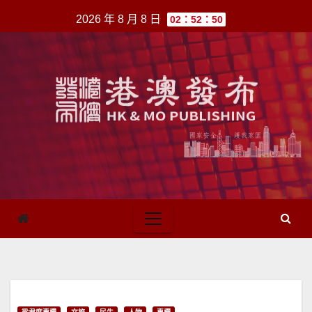
跳
2026 年 8 月 8 日
02：52：50
至
內
容