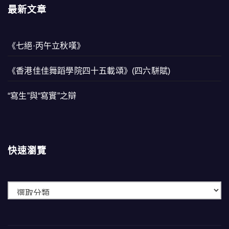
最新文章
《七絕·丙午立秋嘆》
《香港佳佳舞蹈學院四十五載頌》(四六駢賦)
“寫生”與“寫實”之辯
快速瀏覽
快
速
瀏