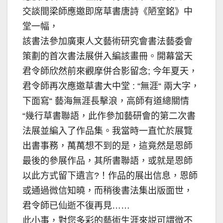
交談間梁師應邀即席草書唐詩《陋室銘》中
堂一幅，
該書法參加廣東人文藝術研究會書法藝委會
策劃的首次書法展併入編該畫冊。開幕當天
君令師欣然前來觀摩併合影留念; 今年夏天，
君令師再次應邀草書大中堂 : “無涯“ 兩大字，
下面寫“ 藝海無涯長擊浪，高師有道總關情
“幾行草書聯語，此作參加藝研會的第二次書
法展並編入了作品集。我當時一直忙於展覽
出書事務，萬萬想不到的是，這竟然是恩師
最後的參展作品，其所書聯語，或就是恩師
以此方式留下遺言?！作品的展出信息，恩師
或通過微信知曉，而稍後書法集出版面世，
君令師已仙逝不復再見……
此小事，對您多彩的藝術生涯來説可謂微不