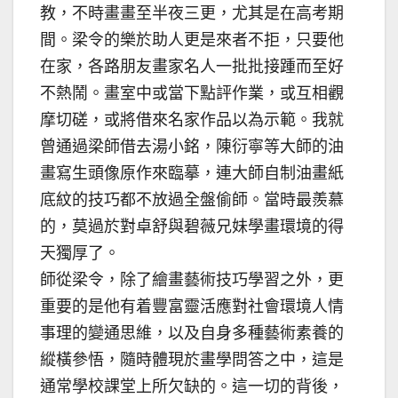
教，不時畫畫至半夜三更，尤其是在高考期
間。梁令的樂於助人更是來者不拒，只要他
在家，各路朋友畫家名人一批批接踵而至好
不熱鬧。畫室中或當下點評作業，或互相觀
摩切磋，或將借來名家作品以為示範。我就
曾通過梁師借去湯小銘，陳衍寧等大師的油
畫寫生頭像原作來臨摹，連大師自制油畫紙
底紋的技巧都不放過全盤偷師。當時最羨慕
的，莫過於對卓舒與碧薇兄妹學畫環境的得
天獨厚了。
師從梁令，除了繪畫藝術技巧學習之外，更
重要的是他有着豐富靈活應對社會環境人情
事理的變通思維，以及自身多種藝術素養的
縱橫參悟，隨時體現於畫學問答之中，這是
通常學校課堂上所欠缺的。這一切的背後，