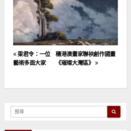
文
梁君令：一位
穗港澳畫家聯袂創作國畫
章
藝術多面大家
《璀璨大灣區》
導
覽