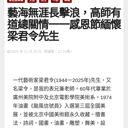
梁君度專欄
文旅
民生
人物
專欄
藝海無涯長擊浪，高師有
道總關情一一感恩節緬懷
梁君令先生
2025 年 11 月 29 日 閱讀量：12.75萬+
一代藝術家梁君令(1944一2025年)先生，又
名梁令，是我的表兄兼老師。60年代畢業於
廣州美院附中及北京電影學院美術系。1974
年油畫《颱風信號員》入選第三屆全國美
展，並被北京中國美術館永久收藏。擅書
法，詩詞，國畫，油畫，雕塑，舞美，設