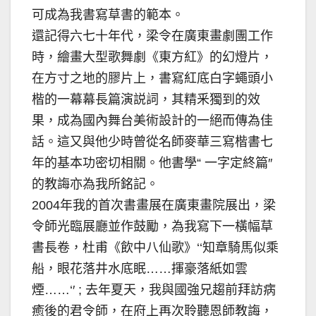
可成為我書寫草書的範本。
還記得六七十年代，梁令在廣東畫劇團工作
時，繪畫大型歌舞劇《東方紅》的幻燈片，
在方寸之地的膠片上，書寫紅底白字蠅頭小
楷的一幕幕長篇演説詞，其精釆獨到的效
果，成為國內舞台美術設計的一絕而傳為佳
話。這又與他少時曾從名師麥華三寫楷書七
年的基本功密切相關。他書學“ 一字定終篇′′
的教誨亦為我所銘記。
2004年我的首次書畫展在廣東畫院展出，梁
令師光臨展廳並作鼓勵，為我寫下一橫幅草
書長卷，杜甫《飲中八仙歌》‘‘知章騎馬似乘
船，眼花落井水底眠……揮豪落紙如雲
煙……‘′ ; 去年夏天，我與國強兄趨前拜訪病
癒後的君令師，在府上再次聆聽恩師教誨，