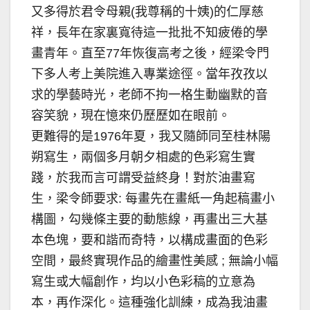
又多得於君令母親(我尊稱的十姨)的仁厚慈
祥，長年在家裏寬待這一批批不知疲倦的學
畫青年。直至77年恢復高考之後，經梁令門
下多人考上美院進入專業途徑。當年孜孜以
求的學藝時光，老師不拘一格生動幽默的音
容笑貌，現在憶來仍歷歷如在眼前。
更難得的是1976年夏，我又隨師同至桂林陽
朔寫生，兩個多月朝夕相處的色彩寫生實
踐，於我而言可謂受益終身！對於油畫寫
生，梁令師要求: 每畫先在畫紙一角起稿畫小
構圖，勾幾條主要的動態線，再畫出三大基
本色塊，要和諧而奇特，以構成畫面的色彩
空間，最終實現作品的繪畫性美感 ; 無論小幅
寫生或大幅創作，均以小色彩稿的立意為
本，再作深化。這種強化訓練，成為我油畫