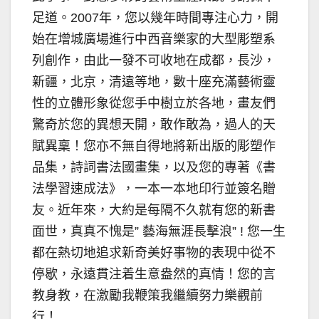
足道。2007年，您以幾年時間專注心力，開
始在增城廣場進行中西音樂家的大型彫塑系
列創作，由此一發不可收地在成都，長沙，
新疆，北京，清遠等地，數十座充滿藝術靈
性的立體形象從您手中樹立於各地，畫友們
驚奇於您的異想天開，敢作敢為，過人的天
賦異稟！您亦不無自得地將新出版的彫塑作
品集，詩詞書法國畫集，以及您的專著《書
法學習速成法》，一本一本地印行並簽名贈
友。近年來，大約是每隔不久就有您的新書
面世，真真不愧是” 藝海無涯長擊浪” ! 您一生
都在熱切地追求新奇美好事物的表現中從不
停歇，永遠貫注着生意盎然的真情！您的言
教身教，在激勵我鞭策我繼續努力樂觀前
行！