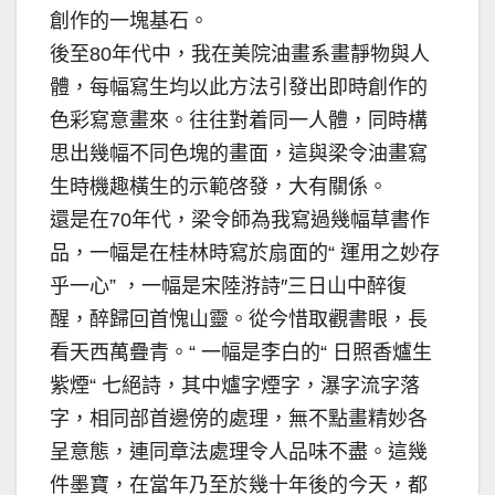
創作的一塊基石。
後至80年代中，我在美院油畫系畫靜物與人
體，每幅寫生均以此方法引發出即時創作的
色彩寫意畫來。往往對着同一人體，同時構
思出幾幅不同色塊的畫面，這與梁令油畫寫
生時機趣橫生的示範啓發，大有關係。
還是在70年代，梁令師為我寫過幾幅草書作
品，一幅是在桂林時寫於扇面的“ 運用之妙存
乎一心” ，一幅是宋陸㳺詩″三日山中醉復
醒，醉歸回首愧山靈。從今惜取觀書眼，長
看天西萬疊青。“ 一幅是李白的“ 日照香爐生
紫煙“ 七絕詩，其中爐字煙字，瀑字流字落
字，相同部首邊傍的處理，無不點畫精妙各
呈意態，連同章法處理令人品味不盡。這幾
件墨寶，在當年乃至於幾十年後的今天，都