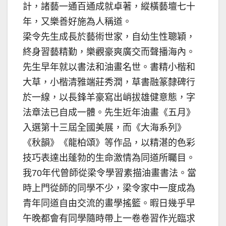
計，諸藝一通百通成就卓著，縱橫藝壇七十
年，又樂善好施為人稱道。
梁令先生成長於藝術世家，自幼生性聰穎，
終身習藝精勤，樂觀豪爽廣交而聲播海內。
先生早年就以書法和油畫名世。書精小楷和
大草，小楷清雅端莊秀潤，草書融篆隸碑行
於一線，以長鋒羊豪寫出峭拔雄健意態，字
法章法已自成一體。先生近年油畫《五月》
入選第十三屆全國美展，而《大海系列》
《秋韻》《龍柏頌》等作品，以精湛的色彩
技巧表達出蓬勃的生命激情為同道所矚目。
我70年代曾師從梁令學習素描油畫書法。當
時上門從師的同學不少，梁令家中一度成為
青年同道自由交流的畫學搖籃。暇日幾乎早
午晚都會有同學隨時帶上一卷卷習作光臨求