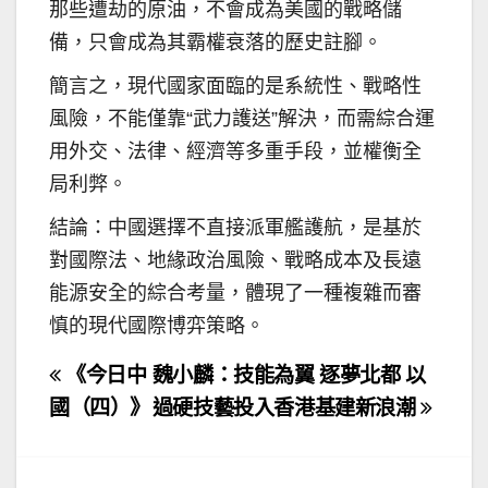
那些遭劫的原油，不會成為美國的戰略儲
備，只會成為其霸權衰落的歷史註腳。
簡言之，現代國家面臨的是系統性、戰略性
風險，不能僅靠“武力護送”解決，而需綜合運
用外交、法律、經濟等多重手段，並權衡全
局利弊。
結論：中國選擇不直接派軍艦護航，是基於
對國際法、地緣政治風險、戰略成本及長遠
能源安全的綜合考量，體現了一種複雜而審
慎的現代國際博弈策略。
文
《今日中
魏小麟：技能為翼 逐夢北都 以
章
國（四）》
過硬技藝投入香港基建新浪潮
導