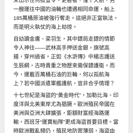
未出示任何搜查令。更甚者，僅十天前，另
一艘運往中國的油輪也遭遇相同命運，船上
185萬桶原油被強行奪走。這絕非正當執法，
而是明火執仗的海上劫掠。
自幼讀金庸、梁羽生，其中鏢局走鏢的情節
令人神往——武林高手押送金銀，旗號高
揚，穿州過省。正如《水滸傳》中楊志護送
生辰綱，古時貴重之物歷來需保鏢護衞。而
今，運載百萬桶石油的巨輪，何以孤航海
上？若中國派遣軍艦護航，豈非合乎情理？
十七世紀是海盜的“黃金時代”，加勒比海、印
度洋與北美東岸尤為猖獗。歐洲殖民帝國在
美洲與亞洲大肆擴張，鉅額財富經海路運
輸，西班牙“運寶船隊”更成海盜首要目標。當
時歐洲戰亂頻仍，殖民地防禦薄弱，海盜由