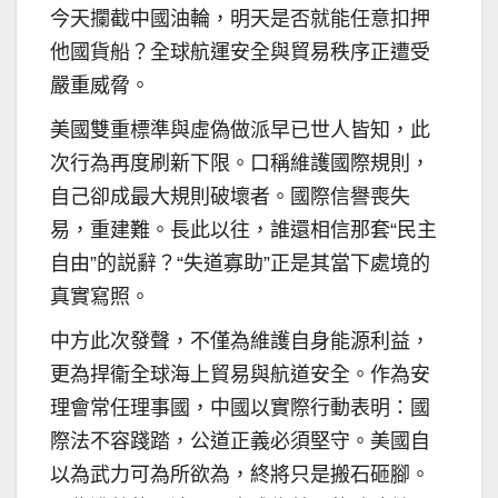
今天攔截中國油輪，明天是否就能任意扣押
他國貨船？全球航運安全與貿易秩序正遭受
嚴重威脅。
美國雙重標準與虛偽做派早已世人皆知，此
次行為再度刷新下限。口稱維護國際規則，
自己卻成最大規則破壞者。國際信譽喪失
易，重建難。長此以往，誰還相信那套“民主
自由”的説辭？“失道寡助”正是其當下處境的
真實寫照。
中方此次發聲，不僅為維護自身能源利益，
更為捍衞全球海上貿易與航道安全。作為安
理會常任理事國，中國以實際行動表明：國
際法不容踐踏，公道正義必須堅守。美國自
以為武力可為所欲為，終將只是搬石砸腳。