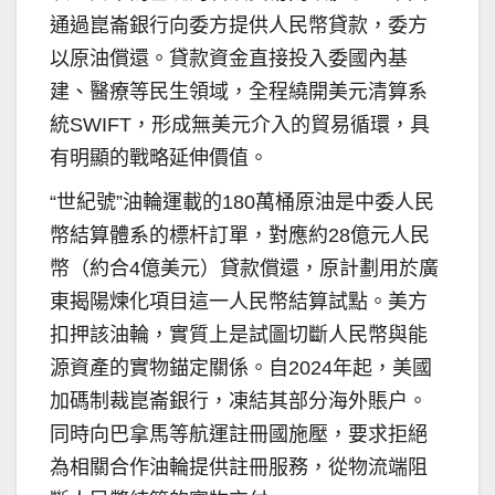
通過崑崙銀行向委方提供人民幣貸款，委方
以原油償還。貸款資金直接投入委國內基
建、醫療等民生領域，全程繞開美元清算系
統SWIFT，形成無美元介入的貿易循環，具
有明顯的戰略延伸價值。
“世紀號”油輪運載的180萬桶原油是中委人民
幣結算體系的標杆訂單，對應約28億元人民
幣（約合4億美元）貸款償還，原計劃用於廣
東揭陽煉化項目這一人民幣結算試點。美方
扣押該油輪，實質上是試圖切斷人民幣與能
源資產的實物錨定關係。自2024年起，美國
加碼制裁崑崙銀行，凍結其部分海外賬户。
同時向巴拿馬等航運註冊國施壓，要求拒絕
為相關合作油輪提供註冊服務，從物流端阻