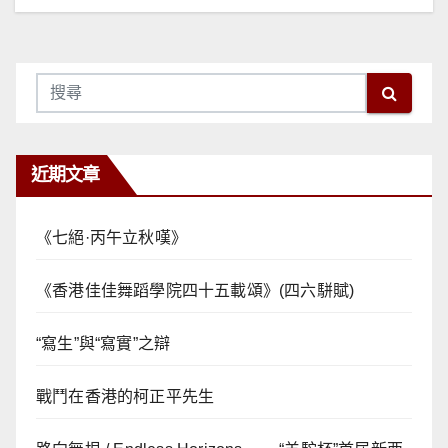
覽
近期文章
《七絕·丙午立秋嘆》
《香港佳佳舞蹈學院四十五載頌》(四六駢賦)
“寫生”與“寫實”之辯
戰鬥在香港的柯正平先生