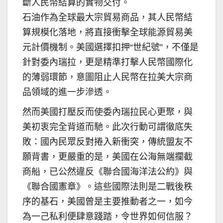
斷人民幣結算的實物交付。
石油作為全球最大宗貿易商品，其人民幣結
算規模化落地，將直接衝擊全球能源貿易美
元計價機制。美國選擇扣押“世紀號”，不僅是
針對委內瑞拉，更是精準打擊人民幣國際化
的薄弱環節，意圖阻止人民幣在拉美大宗商
品領域的進一步滲透。
然而美國打壓反而使委內瑞拉民心更聚，與
美初衷完全背道而馳。此次行動可謂徹底失
敗：國內民眾反對捲入新衝突，傳統盟友不
願背書，更嚴重的是，美國在公海無端攔截
商船，已公然違反《聯合國海洋法公約》與
《聯合國憲章》。這些國際法則是二戰後秩
序的基石，美國曾是主要推動者之一，如今
為一己私利便肆意踐踏，令世界如何信服？