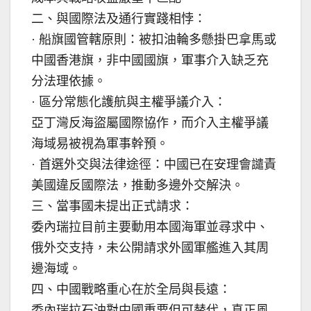
二、與國際法及通行實踐相悖：
· 船旗國管轄原則：被扣油輪多懸掛巴拿馬或
中國香港旗，非中國國旗，軍事介入缺乏充
分法理依據。
· 區分常態化護航與主權爭議介入：
亞丁灣反海盜屬國際協作，而介入主權爭議
海域易被視為軍事幹預。
· 首選外交與法律途徑：中國已在安理會譴責
美國違反國際法，推動多邊外交解決。
三、當事國未提出正式請求：
委內瑞拉目前主要動用本國海軍並尋求中、
俄外交支持，未公開請求外國軍艦進入其周
邊海域。
四、中國戰略重心在於全局與長遠：
委內瑞拉石油對中國重要但可替代，真正風