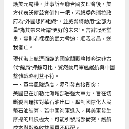
護美元霸權。此事訴至聯合國安理會後，美
方代表沃爾茲竟倒打一耙，污衊委內瑞拉政
府為“外國恐怖組織”，並威脅將動用“全部力
量”為其帶來所謂“更好的未來”。言辭冠冕堂
皇，實則赤裸裸的武力脅迫：順我者昌，逆
我者亡。
現代海上航運面臨的國家間戰略博弈遠非古
代“鏢局”押鏢可比，貿然動用軍艦護航與中國
整體戰略利益不符。
一、軍事風險過高，易引發直接衝突：
美國已在加勒比海域部署強大軍力，旨在切
斷委內瑞拉對華石油出口、壓制國際化人民
幣石油結算。若中國海軍進入，與美軍發生
摩擦的風險極大，可能引發局部衝突，護航
成本與戰略收益嚴重不匹配。