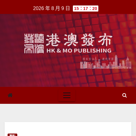
跳
2026 年 8 月 9 日
15：17：20
至
內
容