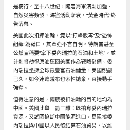
是橫行。至十八世紀，隨着海軍清剿加強、
自然災害頻發，海盜活動漸衰，“黃金時代”終
告落幕。
美國此次扣押油輪，竟以“打擊販毒”及“恐怖
組織”為藉口，其牽強不言自明。特朗普甚至
公然宣稱要“拿下委內瑞拉的石油和土地”，並
計劃將劫得原油運回美國作為戰略儲備。委
內瑞拉坐擁全球最豐富石油儲量，美國覬覦
已久，如今連遮羞布也索性拋棄，直接動手
強奪。
值得注意的是，兩艘被扣油輪的目的地均為
中國。美國此舉一箭三雕：既搶奪委內瑞拉
資源，又試圖掐斷中國能源進口，更阻撓委
內瑞拉與中國以人民幣結算石油貿易，以維