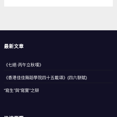
最新文章
《七絕·丙午立秋嘆》
《香港佳佳舞蹈學院四十五載頌》(四六駢賦)
“寫生”與“寫實”之辯