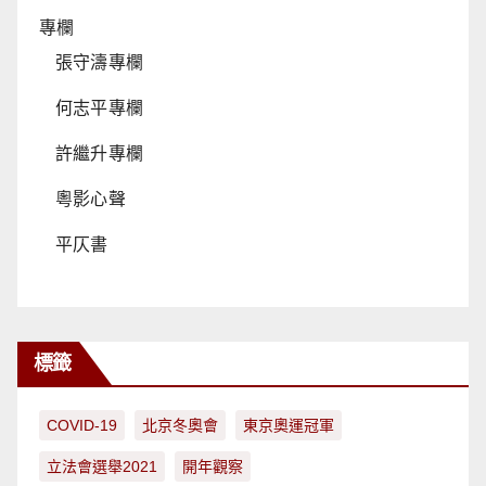
專欄
張守濤專欄
何志平專欄
許繼升專欄
粵影心聲
平仄書
標籤
COVID-19
北京冬奧會
東京奧運冠軍
立法會選舉2021
開年觀察