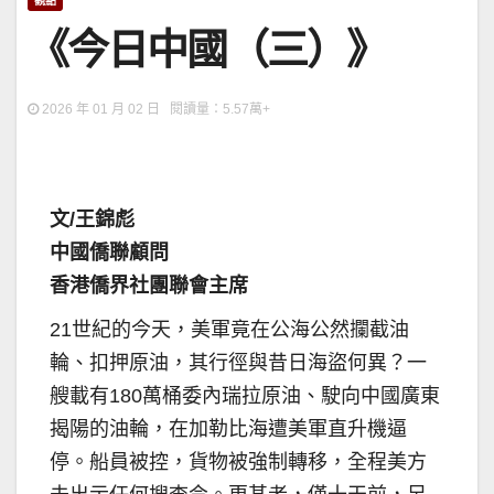
觀點
《今日中國（三）》
2026 年 01 月 02 日 閱讀量：5.57萬+
文/王錦彪
中國僑聯顧問
香港僑界社團聯會主席
21世紀的今天，美軍竟在公海公然攔截油
輪、扣押原油，其行徑與昔日海盜何異？一
艘載有180萬桶委內瑞拉原油、駛向中國廣東
揭陽的油輪，在加勒比海遭美軍直升機逼
停。船員被控，貨物被強制轉移，全程美方