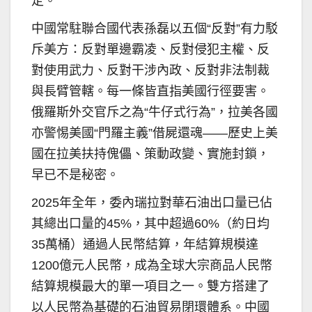
定。
中國常駐聯合國代表孫磊以五個“反對”有力駁
斥美方：反對單邊霸凌、反對侵犯主權、反
對使用武力、反對干涉內政、反對非法制裁
與長臂管轄。每一條皆直指美國行徑要害。
俄羅斯外交官斥之為“牛仔式行為”，拉美各國
亦警惕美國“門羅主義”借屍還魂——歷史上美
國在拉美扶持傀儡、策動政變、實施封鎖，
早已不是秘密。
2025年全年，委內瑞拉對華石油出口量已佔
其總出口量的45%，其中超過60%（約日均
35萬桶）通過人民幣結算，年結算規模達
1200億元人民幣，成為全球大宗商品人民幣
結算規模最大的單一項目之一。雙方搭建了
以人民幣為基礎的石油貿易閉環體系。中國