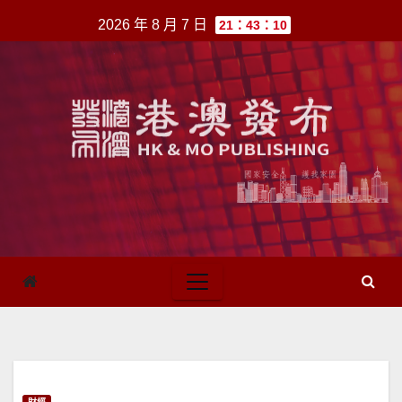
跳
2026 年 8 月 7 日
21：43：10
至
內
容