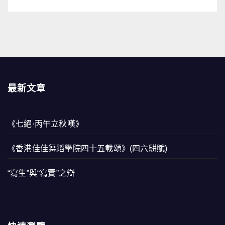
最新文章
《七絕·丙午立秋嘆》
《香港佳佳舞蹈學院四十五載頌》(四六駢賦)
“寫生”與“寫實”之辯