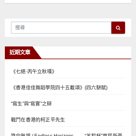
覽
近期文章
《七絕·丙午立秋嘆》
《香港佳佳舞蹈學院四十五載頌》(四六駢賦)
“寫生”與“寫實”之辯
戰鬥在香港的柯正平先生
路向無垠 / Endless Horizons—— “羊駝杯”首屆新西