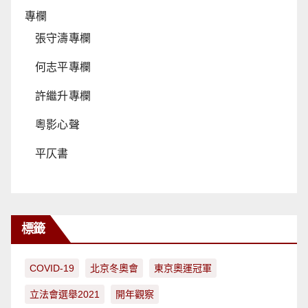
專欄
張守濤專欄
何志平專欄
許繼升專欄
粵影心聲
平仄書
標籤
COVID-19
北京冬奧會
東京奧運冠軍
立法會選舉2021
開年觀察