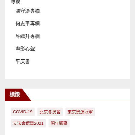
專欄
張守濤專欄
何志平專欄
許繼升專欄
粵影心聲
平仄書
標籤
COVID-19
北京冬奧會
東京奧運冠軍
立法會選舉2021
開年觀察