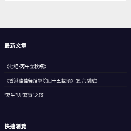
最新文章
《七絕·丙午立秋嘆》
《香港佳佳舞蹈學院四十五載頌》(四六駢賦)
“寫生”與“寫實”之辯
快速瀏覽