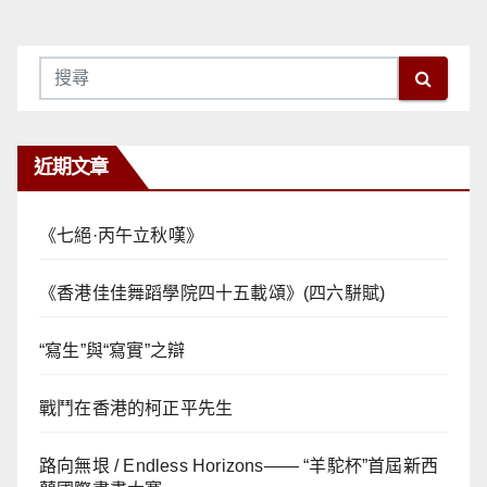
近期文章
《七絕·丙午立秋嘆》
《香港佳佳舞蹈學院四十五載頌》(四六駢賦)
“寫生”與“寫實”之辯
戰鬥在香港的柯正平先生
路向無垠 / Endless Horizons—— “羊駝杯”首屆新西