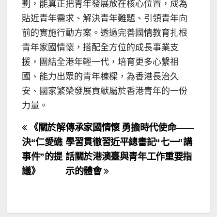
劃，能真正把青年發展放在核心位置，成為
貼近青年需求、解決青年難題、引領青年向
前的實施行動方案。透過完善國情教育扎根
青年家國情懷，搭配全方位的成長事業支
援，團結全港年輕一代，培育更多心繫祖
國、能力出眾的青年棟樑，為香港長治久
安、國家繁榮發展貢獻屬於香港青年的一份
力量。
文
《關於解
傳承家國情懷 勇擔時代使命——
章
決“仁愛礁
學習貫徹習近平總書記“七一”講
事件”的提
話關於港澳臺與青年工作重要指
導
議》
示的體會
覽