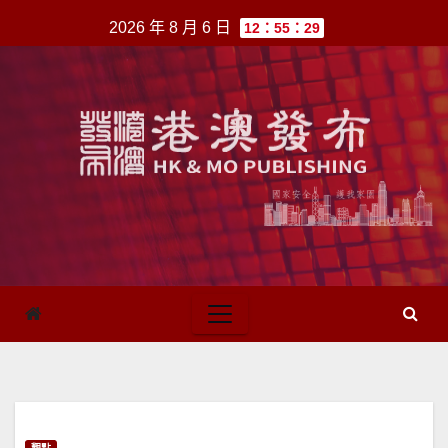
跳
2026 年 8 月 6 日
12：55：29
至
內
容