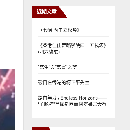
近期文章
《七絕·丙午立秋嘆》
《香港佳佳舞蹈學院四十五載頌》
(四六駢賦)
“寫生”與“寫實”之辯
戰鬥在香港的柯正平先生
路向無垠 / Endless Horizons——
“羊駝杯”首屆新西蘭國際書畫大賽