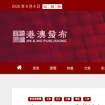
跳
2026 年 8 月 6 日
22：38：56
至
內
容
首頁
要聞
財經
文旅
民
梁君度專欄
文旅
民生
社團
灣區
人物