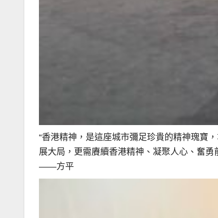
“香港精神，是這座城市彌足珍貴的精神瑰寶
展大局，更需賡續香港精神、凝聚人心、奮勇前
——方平