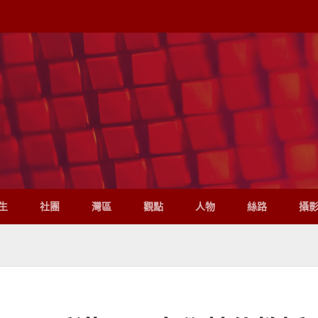
生
社團
灣區
觀點
人物
絲路
攝