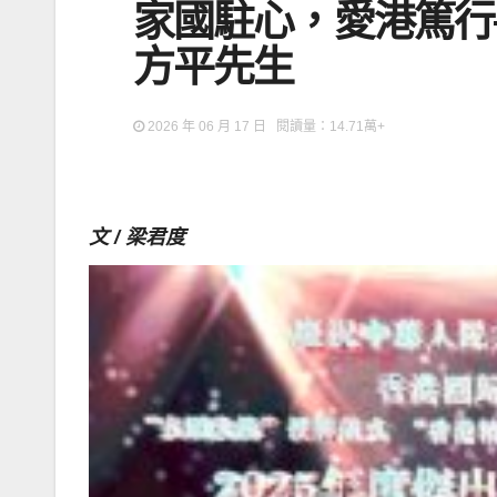
家國駐心，愛港篤行
方平先生
2026 年 06 月 17 日 閱讀量：14.71萬+
文 / 梁君度