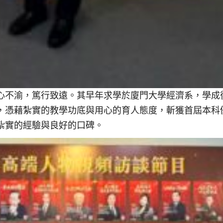
心不渝，篤行致遠。其早年求學於廈門大學經濟系，學成
，憑藉紮實的教學功底與用心的育人態度，斬獲首屆本科
紮實的經驗與良好的口碑。