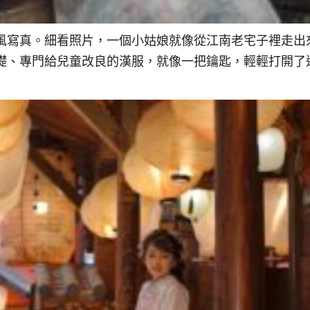
風寫真。細看照片，一個小姑娘就像從江南老宅子裡走出
礎、專門給兒童改良的漢服，就像一把鑰匙，輕輕打開了