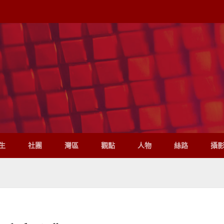
生
社團
灣區
觀點
人物
絲路
攝