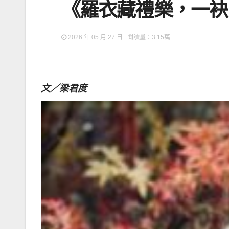
《羅衣藏禮樂，一袂
2026 年 05 月 27 日 閱讀量：3.15萬+
文／梁君度