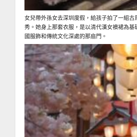
女兒帶外孫女去深圳度假，給孩子拍了一組古
秀。她身上那套衣服，是以清代漢女襖裙為基
國服飾和傳統文化深處的那扇門。