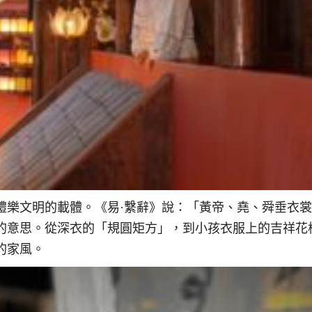
禮樂文明的載體。《易·繫辭》說：「黃帝、堯、舜垂衣
的意思。從深衣的「規圓矩方」，到小孩衣服上的吉祥花
的家風。