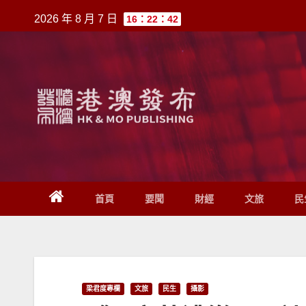
跳
2026 年 8 月 7 日
16：22：42
至
內
容
首頁
要聞
財經
文旅
民
梁君度專欄
文旅
民生
攝影