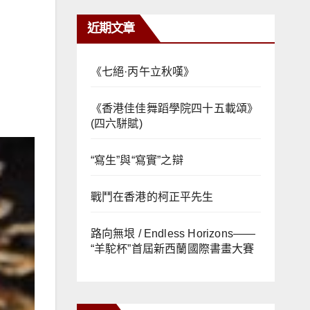
近期文章
《七絕·丙午立秋嘆》
《香港佳佳舞蹈學院四十五載頌》
(四六駢賦)
“寫生”與“寫實”之辯
戰鬥在香港的柯正平先生
路向無垠 / Endless Horizons——
“羊駝杯”首屆新西蘭國際書畫大賽