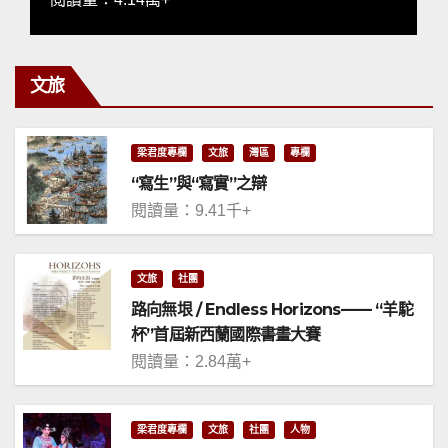
文旅
梁君度專欄
文旅
灣區
專欄
“寫生”與“寫實”之辯
閱讀量：9.41千+
文旅
社團
路向無垠 / Endless Horizons—— “羊駝
杯”首屆新西蘭國際書畫大賽
閱讀量：2.84萬+
梁君度專欄
文旅
社團
人物