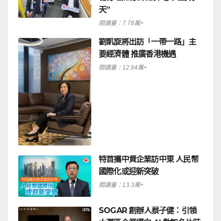
天”
閱讀量：7.78萬+
劉凱旋將出訪「一帶一路」主
要經濟體 推廣香港機遇
閱讀量：12.94萬+
特首攜中資企業訪中東 人民幣
國際化或迎新突破
閱讀量：13.3萬+
SOGAR 創辦人蔡子健：引領