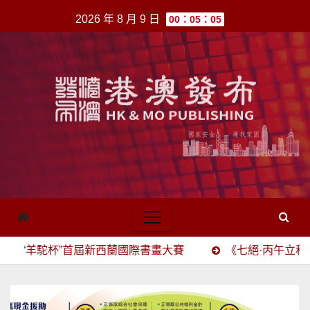
跳
2026 年 8 月 9 日
00：05：05
至
內
容
“羊駝杯”首屆新西蘭國際書畫大賽
《七絕·丙午立秋嘆》
《