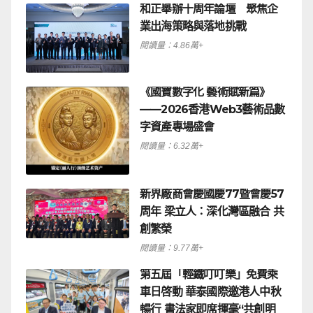
和正舉辦十周年論壇 聚焦企
業出海策略與落地挑戰
閱讀量：4.86萬+
《國寶數字化 藝術賦新篇》
——2026香港Web3藝術品數
字資產專場盛會
閱讀量：6.32萬+
新界廠商會慶國慶77暨會慶57
周年 梁立人：深化灣區融合 共
創繁榮
閱讀量：9.77萬+
第五屆「輕鐵叮叮樂」免費乘
車日啓動 華泰國際邀港人中秋
暢行 書法家即席揮毫“共創明