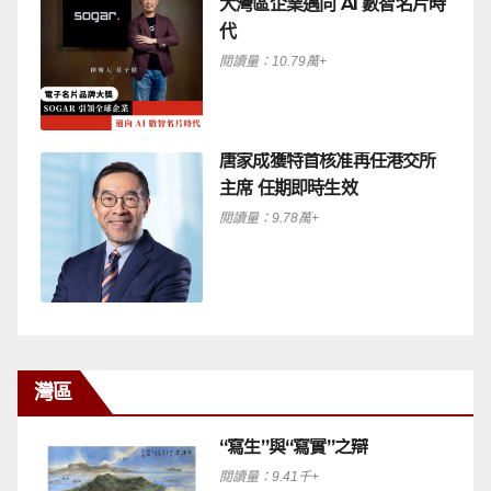
大灣區企業邁向 AI 數智名片時
代
閱讀量：10.79萬+
唐家成獲特首核准再任港交所
主席 任期即時生效
閱讀量：9.78萬+
灣區
“寫生”與“寫實”之辯
閱讀量：9.41千+