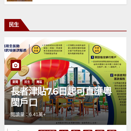
民生
要聞
民生
灣區
長者津貼7.6日起可直匯粵
閩戶口
閱讀量：6.41萬+