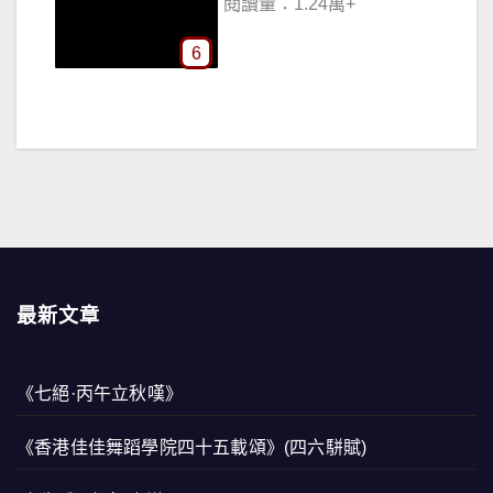
閱讀量：1.24萬+
6
最新文章
《七絕·丙午立秋嘆》
《香港佳佳舞蹈學院四十五載頌》(四六駢賦)