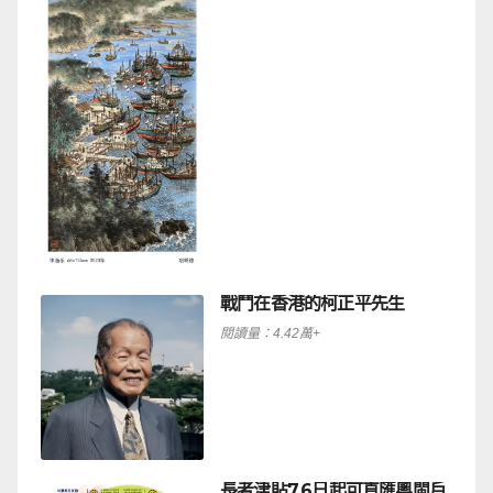
戰鬥在香港的柯正平先生
閱讀量：4.42萬+
長者津貼7.6日起可直匯粵閩戶