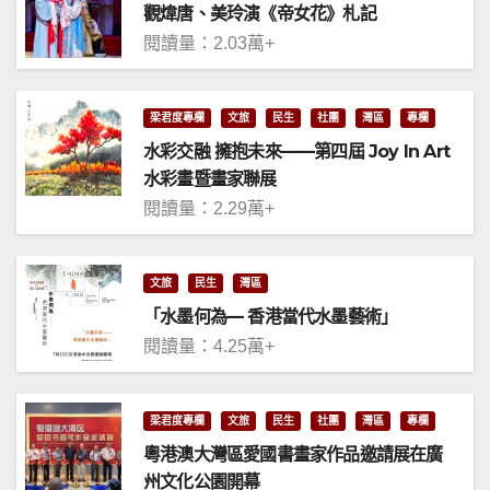
觀煒唐、美玲演《帝女花》札記
閱讀量：2.03萬+
梁君度專欄
文旅
民生
社團
灣區
專欄
水彩交融 擁抱未來——第四屆 Joy In Art
水彩畫暨畫家聯展
閱讀量：2.29萬+
文旅
民生
灣區
「水墨何為— 香港當代水墨藝術」
閱讀量：4.25萬+
梁君度專欄
文旅
民生
社團
灣區
專欄
粵港澳大灣區愛國書畫家作品邀請展在廣
州文化公園開幕