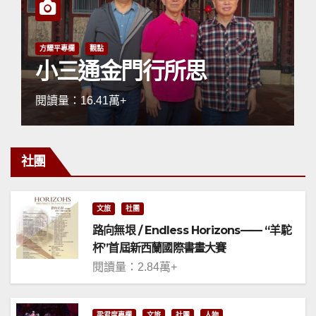
方耀平專欄
觀點
小三通金門行所思
3
閱讀量：16.41萬+
社團
文旅
社團
路向無垠 / Endless Horizons—— “羊駝
杯”首屆新西蘭國際書畫大賽
閱讀量：2.84萬+
梁君度專欄
文旅
社團
人物