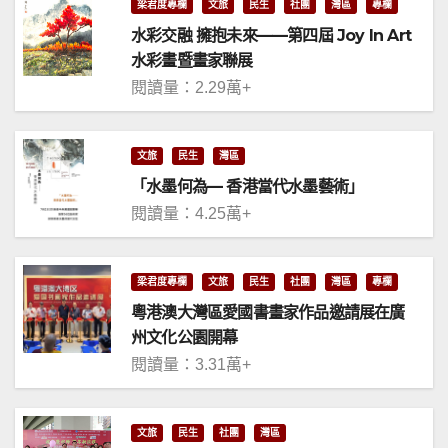
梁君度專欄
文旅
民生
社團
灣區
專欄
水彩交融 擁抱未來——第四屆 Joy In Art
水彩畫暨畫家聯展
閱讀量：2.29萬+
文旅
民生
灣區
「水墨何為— 香港當代水墨藝術」
閱讀量：4.25萬+
梁君度專欄
文旅
民生
社團
灣區
專欄
粵港澳大灣區愛國書畫家作品邀請展在廣
州文化公園開幕
閱讀量：3.31萬+
文旅
民生
社團
灣區