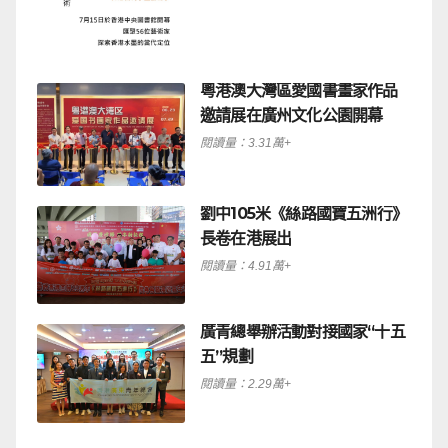
粵港澳大灣區愛國書畫家作品
邀請展在廣州文化公園開幕
閱讀量：3.31萬+
劉中105米《絲路國寶五洲行》
長卷在港展出
閱讀量：4.91萬+
廣青總舉辦活動對接國家“十五
五”規劃
閱讀量：2.29萬+