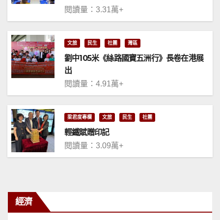
閱讀量：3.31萬+
文旅
民生
社團
灣區
劉中105米《絲路國寶五洲行》長卷在港展
出
閱讀量：4.91萬+
梁君度專欄
文旅
民生
社團
輕鐵賦贈印記
閱讀量：3.09萬+
經濟