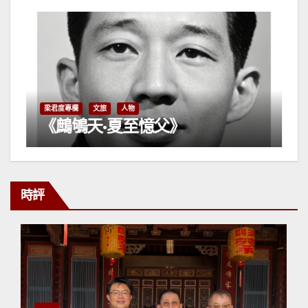
相
梁君度專欄
文旅
人物
《鷓鴝天·夏至憶父》
時評