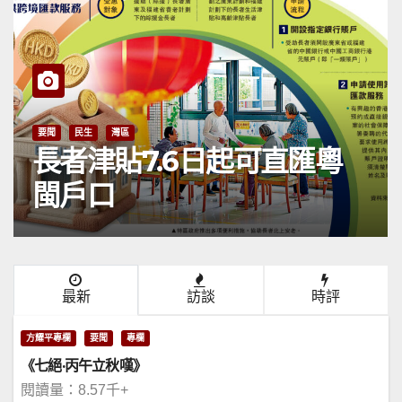
要聞
民生
灣區
長者津貼7.6日起可直匯粵
閩戶口
最新
訪談
時評
方耀平專欄
要聞
專欄
《七絕·丙午立秋嘆》
閱讀量：8.57千+