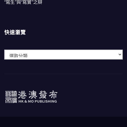
“寫生”與“寫實”之辯
快速瀏覽
快
速
瀏
覽
港澳發布
HK & MO PUBLISHING