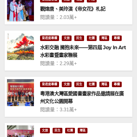
觀煒唐、美玲演《帝女花》札記
閱讀量：2.03萬+
梁君度專欄
文旅
民生
社團
灣區
專欄
水彩交融 擁抱未來——第四屆 Joy In Art
水彩畫暨畫家聯展
閱讀量：2.29萬+
梁君度專欄
文旅
民生
社團
灣區
專欄
粵港澳大灣區愛國書畫家作品邀請展在廣
州文化公園開幕
閱讀量：3.31萬+
文旅
民生
社團
灣區