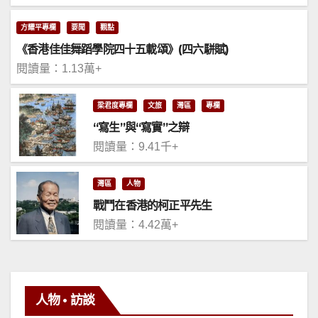
方耀平專欄
要聞
觀點
《香港佳佳舞蹈學院四十五載頌》(四六駢賦)
閱讀量：1.13萬+
梁君度專欄
文旅
灣區
專欄
“寫生”與“寫實”之辯
閱讀量：9.41千+
灣區
人物
戰鬥在香港的柯正平先生
閱讀量：4.42萬+
人物 • 訪談