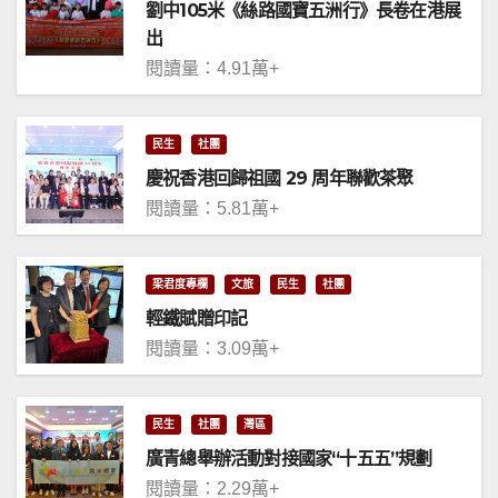
劉中105米《絲路國寶五洲行》長卷在港展
出
閱讀量：4.91萬+
民生
社團
慶祝香港回歸祖國 29 周年聯歡茶聚
閱讀量：5.81萬+
梁君度專欄
文旅
民生
社團
輕鐵賦贈印記
閱讀量：3.09萬+
民生
社團
灣區
廣青總舉辦活動對接國家“十五五”規劃
閱讀量：2.29萬+