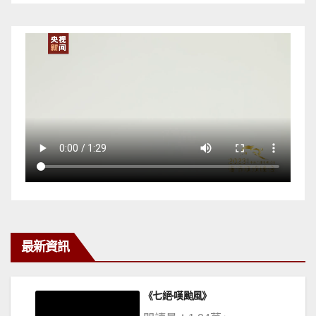
最新資訊
ns
《七絕·嘆颱風》
際書畫