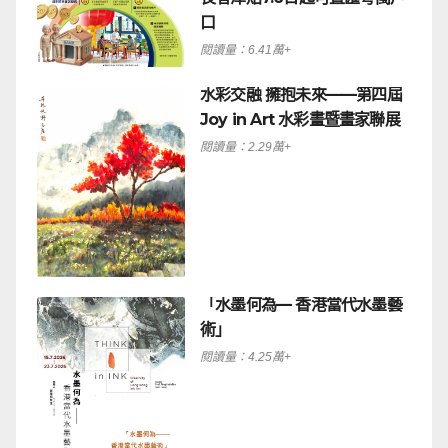
口
閱讀量：6.41萬+
水彩交融 擁抱未來——第四屆
Joy in Art 水彩畫暨畫家聯展
閱讀量：2.29萬+
「水墨何為— 香港當代水墨藝
術」
閱讀量：4.25萬+