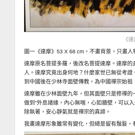
《達
圖一《達摩》53 X 68 cm，不畫背景，只
達摩原名菩提多羅，後改名菩提達摩。達摩的
人。達摩究竟出身何地？什麼家世已無從考證
到中國後在少林寺面壁傳教，為中國禪宗始祖
達摩雖在少林面壁九年，但其面壁只是修禪的
做到“外息諸緣，內心無喘，心如牆壁，可以入
除執著，安心靜氣就是禪宗的真諦。
我畫達摩形象雖常有變化，但總是留有鬚髮，