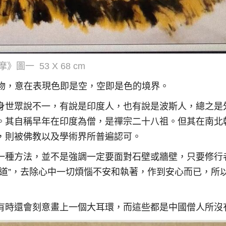
摩》
圖一
53 X 68 cm
畫人物，意在表現色即是空，空即是色的境界。
身世眾說不一，有說是印度人，也有說是波斯人，總之是
。其自稱早年在印度為僧，是禪宗二十八祖。但其在南北
，則被佛教以及學術界所普遍認可。
一種方法，並不是強調一定要面對石壁或牆壁，只要修行
道”，去除心中一切煩惱不安和執著，作到安心而已，所
有時還會刻意畫上一個大耳環，而這些都是中國僧人所沒