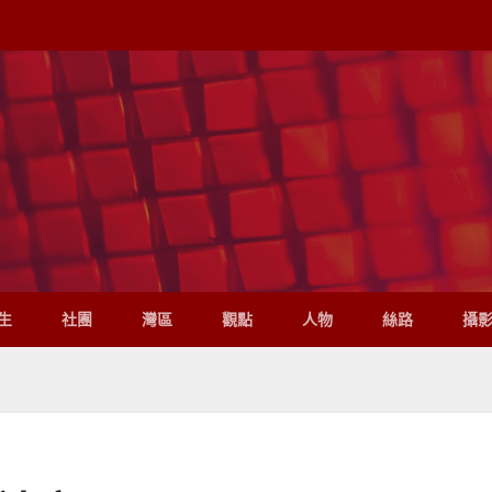
生
社團
灣區
觀點
人物
絲路
攝