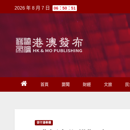
跳
2026 年 8 月 7 日
06：50：51
至
內
容
首頁
要聞
財經
文旅
民
張守濤專欄