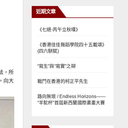
近期文章
《七絕·丙午立秋嘆》
《香港佳佳舞蹈學院四十五載頌》
(四六駢賦)
“寫生”與“寫實”之辯
法，所
，向大
戰鬥在香港的柯正平先生
路向無垠 / Endless Horizons——
“羊駝杯”首屆新西蘭國際書畫大賽