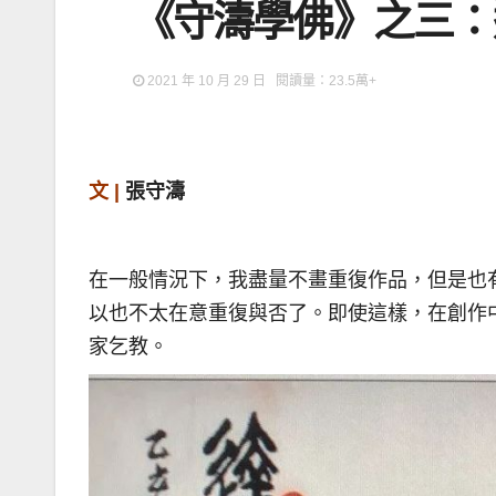
《守濤學佛》之三：
2021 年 10 月 29 日 閱讀量：23.5萬+
文 |
張守濤
在一般情況下，我盡量不畫重復作品，但是也
以也不太在意重復與否了。即使這樣，在創作
家乞教。