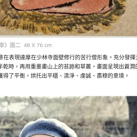
摩》
圖二 48 X 76 cm
。作品意在表現達摩在少林寺面壁修行的苦行僧形象。充分發
半乾時，再用重墨畫山上的苔跡和草叢，畫面呈現出蒼潤
獲得了平衡，烘托出平穩、清淨、虔誠、肅穆的意境。