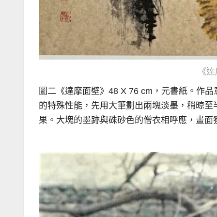
《達
圖二《達摩面壁》48 X 76 cm，元書紙
的特殊性能，先用大筆劃出兩塊淡墨，稍晾至
果。大塊的墨跡與硃砂色的僧衣相呼應，畫面