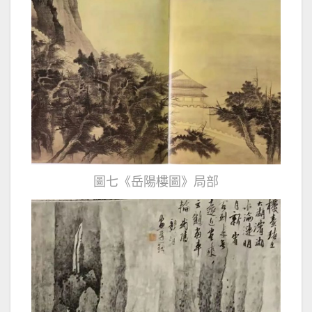
圖七《岳陽樓圖》局部