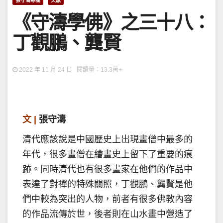
張守濤專欄
文旅
《守濤學佛》之三十八：
丁觀鵬、龔賢
2022 年 11 月 24 日 閱讀量：13.3萬+
文 |
張守濤
清代應該說是中國歷史上出現畫僧中最多的
年代，很多畫僧在繪畫史上留下了重要的痕
跡。同時清代也有很多畫家在他們的作品中
表達了對禪的特殊關照，丁觀鵬、龔賢是他
們中較為突出的人物，前者有很多佛教內容
的作品流傳於世，後者則在山水畫中營造了