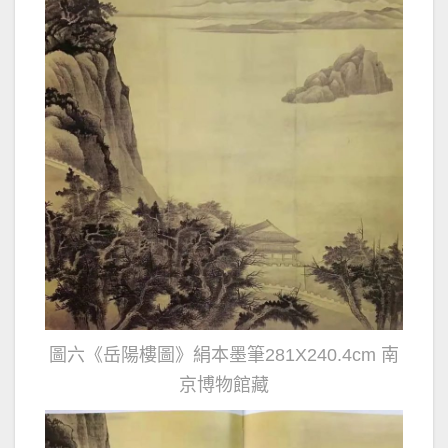
圖六《岳陽樓圖》絹本墨筆281X240.4cm 南
京博物館藏