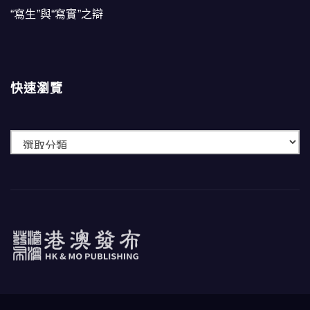
“寫生”與“寫實”之辯
快速瀏覽
快
速
瀏
覽
港澳發布
HK & MO PUBLISHING