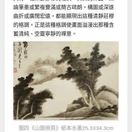
論筆墨或繁複豐滿或簡古疏朗，構圖或深遂
曲折或廣闊宏遠，都能顯現出這種清靜莊穆
的格調，正是這種格調使畫面溢漫出那種含
蓄清純、空靈寧靜的禪意。
圖四《山圖冊頁》紙本水墨25.3X34.3cm