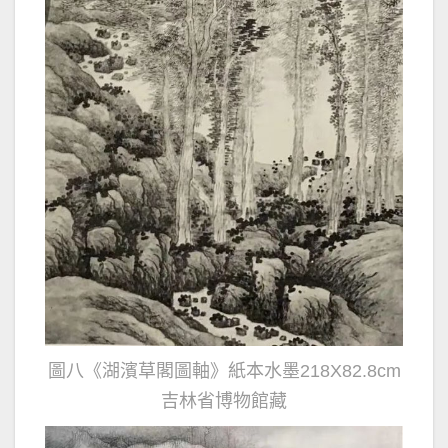
圖八《湖濱草閣圖軸》紙本水墨218X82.8cm
吉林省博物館藏