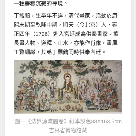
一種靜穆沉寂的禪境。
丁觀鵬，生卒年不詳，清代畫家，活動於康
熙末期至乾隆中期，順天（今北京）人，雍
正四年（1726）進入宮廷成為供奉畫家。擅
長畫人物、道釋、山水，亦能作肖像，畫風
工整細緻，其弟丁觀鶴同時供奉內廷。
圖一《法界源流圖卷》紙本設色33X163.5cm
吉林省博物館藏