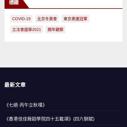
標籤
COVID-19
北京冬奧會
東京奧運冠軍
立法會選舉2021
開年觀察
最新文章
《七絕·丙午立秋嘆》
《香港佳佳舞蹈學院四十五載頌》(四六駢賦)