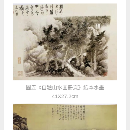
圖五《自題山水圖冊頁》紙本水墨
41X27.2cm