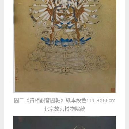
圖二《寶相觀音圖軸》紙本設色111.8X56cm
北京故宮博物院藏