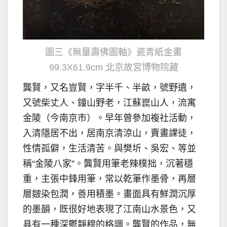
圖三《無量壽佛圖軸》瓷青紙金畫
99.3X61.9cm 北京故宮博物院藏
龔賢，又名豈賢，字半千、半畝，號野遺，
又號柴丈人、鐘山野老，江蘇崑山人，流寓
金陵（今南京市）。早年曾參加複社活動，
入清隱居不出，居南京清涼山，賣畫課徒，
性情孤僻，生活清苦。與樊圻、吳宏、等並
稱“金陵八家”。龔賢用筆老辣樸拙，沉著穩
重，主張中鋒用筆，常以乾筆作墨骨，再層
層皴染包潤，善用積墨。畫面具有鮮潤沉厚
的墨韻，既很好地表現了江南山水景色，又
具有一種深鬱靜穆的格調。龔賢的作品，無