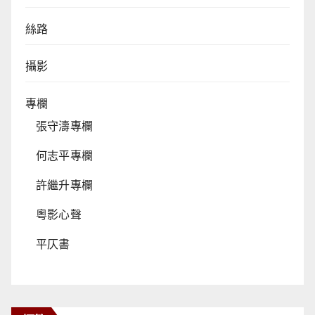
絲路
攝影
專欄
張守濤專欄
何志平專欄
許繼升專欄
粵影心聲
平仄書