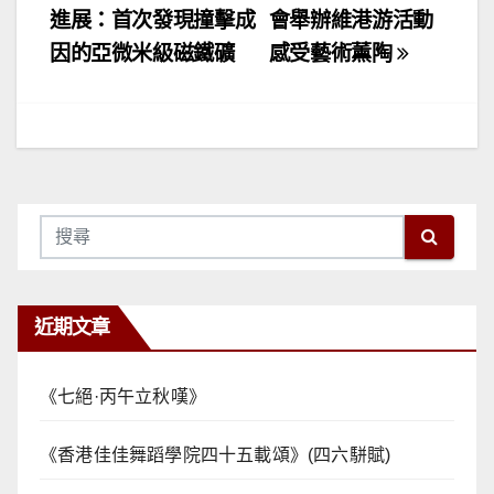
章
進展：首次發現撞擊成
會舉辦維港游活動
因的亞微米級磁鐵礦
感受藝術薰陶
導
覽
近期文章
《七絕·丙午立秋嘆》
《香港佳佳舞蹈學院四十五載頌》(四六駢賦)