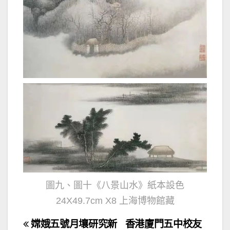
圖九、圖十《八景山水》紙本設色
24X49.7cm X8 上海博物館藏
文
嫦娥五號月壤研究新
香港廈門五中校友