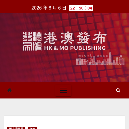
跳
2026 年 8 月 6 日
22：50：04
至
內
容