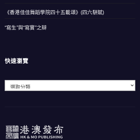
《香港佳佳舞蹈學院四十五載頌》(四六駢賦)
“寫生”與“寫實”之辯
快速瀏覽
快
速
瀏
覽