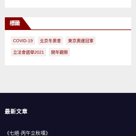
標籤
COVID-19
北京冬奧會
東京奧運冠軍
立法會選舉2021
開年觀察
最新文章
《七絕·丙午立秋嘆》