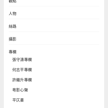
觀點
人物
絲路
攝影
專欄
張守濤專欄
何志平專欄
許繼升專欄
粵影心聲
平仄書