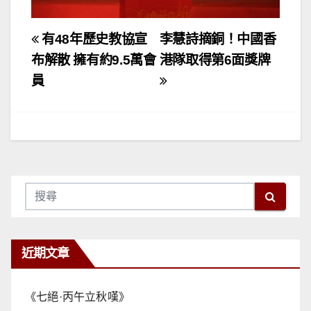
文
有48年歷史教協宣
李慧詩摘銅！中國香
章
布解散 擁有約9.5萬會
港隊取得第6面獎牌
員
導
覽
近期文章
《七絕·丙午立秋嘆》