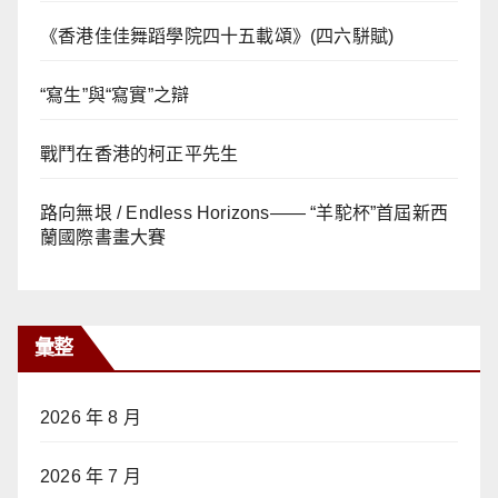
《香港佳佳舞蹈學院四十五載頌》(四六駢賦)
“寫生”與“寫實”之辯
戰鬥在香港的柯正平先生
路向無垠 / Endless Horizons—— “羊駝杯”首屆新西
蘭國際書畫大賽
彙整
2026 年 8 月
2026 年 7 月