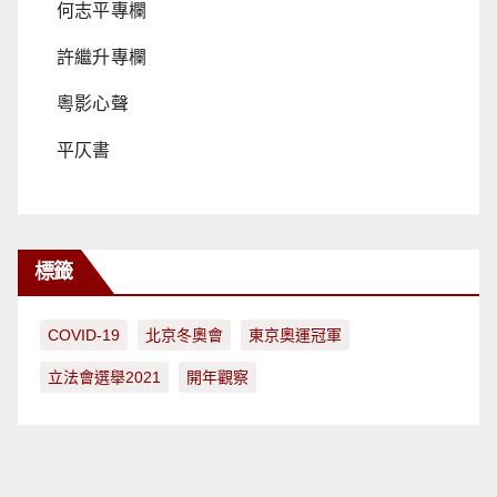
何志平專欄
許繼升專欄
粵影心聲
平仄書
標籤
COVID-19
北京冬奧會
東京奧運冠軍
立法會選舉2021
開年觀察