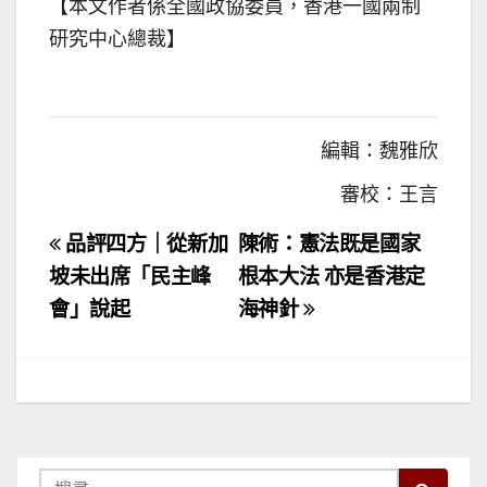
【本文作者係全國政協委員，香港一國兩制
研究中心總裁】
編輯：魏雅欣
審校：王言
文
品評四方｜從新加
陳術：憲法既是國家
章
坡未出席「民主峰
根本大法 亦是香港定
會」說起
海神針
導
覽