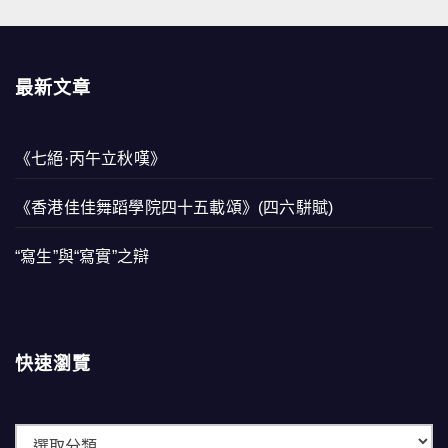
最新文章
《七絕·丙午立秋嘆》
《香港佳佳舞蹈學院四十五載頌》(四六駢賦)
“寫生”與“寫實”之辯
快速瀏覽
快