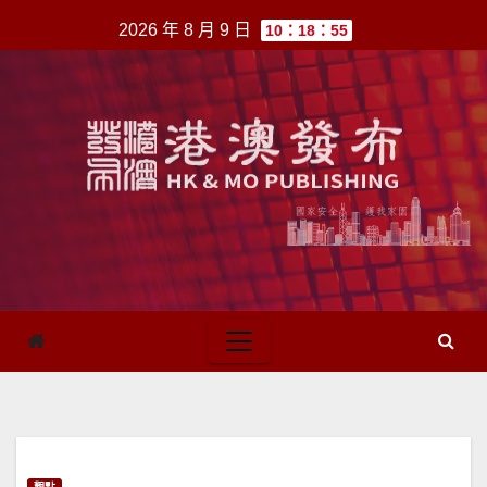
跳
2026 年 8 月 9 日
10：18：55
至
內
容