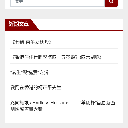
近期文章
《七絕·丙午立秋嘆》
《香港佳佳舞蹈學院四十五載頌》(四六駢賦)
“寫生”與“寫實”之辯
戰鬥在香港的柯正平先生
路向無垠 / Endless Horizons—— “羊駝杯”首屆新西
蘭國際書畫大賽