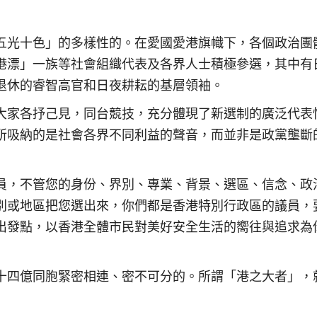
五光十色」的多樣性的。在愛國愛港旗幟下，各個政治團
港漂」一族等社會組織代表及各界人士積極參選，其中有
退休的睿智高官和日夜耕耘的基層領袖。
大家各抒己見，同台競技，充分體現了新選制的廣泛代表
所吸納的是社會各界不同利益的聲音，而並非是政黨壟斷
員，不管您的身份、界別、專業、背景、選區、信念、政
別或地區把您選出來，你們都是香港特別行政區的議員，
出發點，以香港全體市民對美好安全生活的嚮往與追求為
十四億同胞緊密相連、密不可分的。所謂「港之大者」，