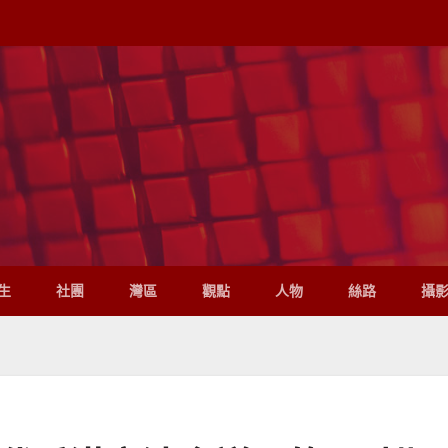
生
社團
灣區
觀點
人物
絲路
攝