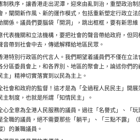
憲制秩序，讓香港走出泥潭，迎來由亂到治，重塑政治制
會，闡開新作風、新的運作模式，包括重新塑定行政立法
動關係。議員們要腦袋「開洞」，跳出框框，要有新思維
意代表機關和立法機構，要把社會的聲音帶給政府，但同
聲音帶到社會中去，傳遞解釋給地區民眾。
香港特別行政區的代言人。我們期望着議員們不僅在立法
各分區委員會上，和各界別、地區的聚會上，論述你們的
民主」精神切實落實到以民為主上。
全社會和政府的監督！這才是為「全過程人民民主」開展
民主制度，也就是所謂「知情民主」。
全心全意為全港人民服務的議員。過往「名譽式」、「玩
是全職的議員，絕不需要那些「躺平」、「三點不露」（
蹤）的兼職議員。