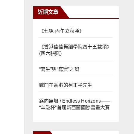
近期文章
《七絕·丙午立秋嘆》
《香港佳佳舞蹈學院四十五載頌》
(四六駢賦)
“寫生”與“寫實”之辯
戰鬥在香港的柯正平先生
路向無垠 / Endless Horizons——
“羊駝杯”首屆新西蘭國際書畫大賽