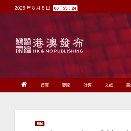
跳
2026 年 8 月 8 日
00：55：24
至
內
容
首頁
要聞
財經
文旅
民
觀點