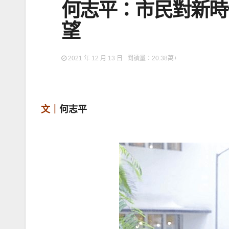
何志平：市民對新時
望
2021 年 12 月 13 日 閱讀量：20.38萬+
文｜
何志平