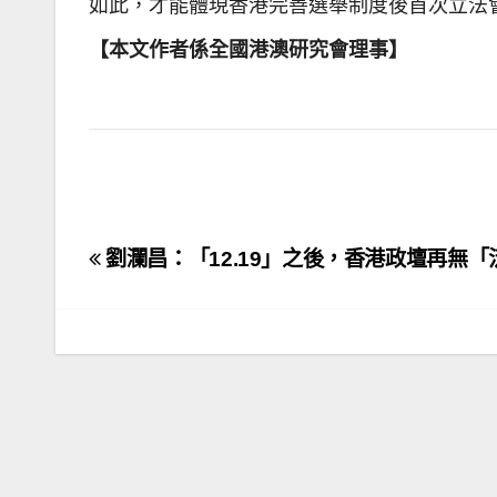
如此，才能體現香港完善選舉制度後首次立法
【本文作者係全國港澳研究會理事】
文
劉瀾昌：「12.19」之後，香港政壇再無「
章
導
覽