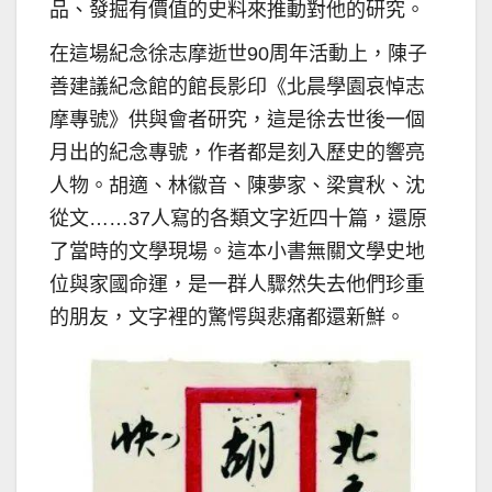
品、發掘有價值的史料來推動對他的研究。
在這場紀念徐志摩逝世90周年活動上，陳子
善建議紀念館的館長影印《北晨學園哀悼志
摩專號》供與會者研究，這是徐去世後一個
月出的紀念專號，作者都是刻入歷史的響亮
人物。胡適、林徽音、陳夢家、梁實秋、沈
從文……37人寫的各類文字近四十篇，還原
了當時的文學現場。這本小書無關文學史地
位與家國命運，是一群人驟然失去他們珍重
的朋友，文字裡的驚愕與悲痛都還新鮮。