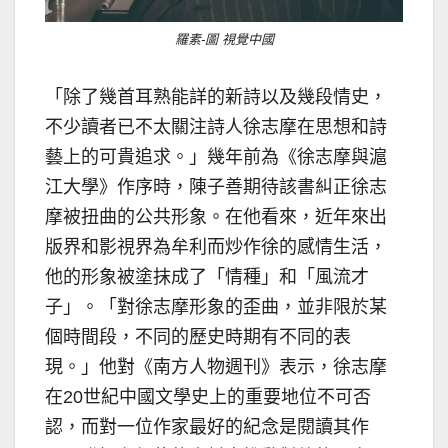
羅素-圖 視覺中國
「除了幾首耳熟能詳的新詩以及幾段情史，
不少讀者已不太關注詩人徐志摩在思想和詩
藝上的可貴追求。」幾年前為《徐志摩與滬
江大學》作序時，陳子善期待該書糾正徐志
摩被扭曲的公共形象。在他看來，近年來出
版界和影視界為牟利而炒作徐的感情生活，
他的形象被塗抹成了「情種」和「風流才
子」。「對徐志摩形象的歪曲，並非限於某
個時間段，不同的歷史時期有不同的表
現。」他對《南方人物週刊》表示，徐志摩
在20世紀中國文學史上的重要地位不可否
認，而對一位作家最好的紀念是閱讀其作