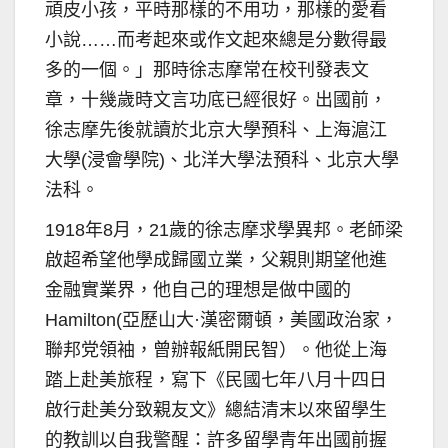
頑皮小孩，平時那樣的不用功，那樣的愛看
小說……而考起來或作文起來總是分數得最
多的一個。」那時徐志摩常在校刊發表文
章，十幾歲時文言功底已經很好。出國前，
徐志摩先後就讀於北京大學預科、上海滬江
大學(浸會學院)、北洋大學法預科、北京大學
法科。
1918年8月，21歲的徐志摩求學異邦。老師梁
啟超希望他學成歸國立業，父親則期望他進
金融實業界，他自己的理想是做中國的
Hamilton(亞歷山大·漢密爾頓，美國政治家，
聯邦党領袖，曾辦報紙開民智）。他從上海
踏上赴美旅程，寫下《民國七年八月十四日
啟行赴美分致親友文》總結清末以來留學生
的教訓以自我警醒：許多留學青年出國前握