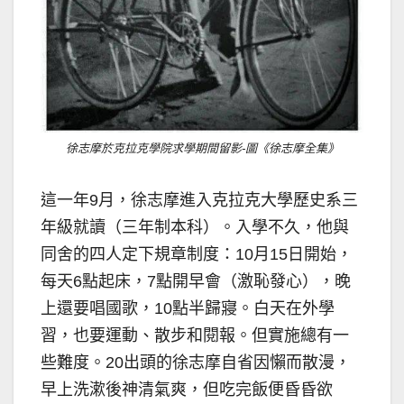
徐志摩於克拉克學院求學期間留影-圖《徐志摩全集》
這一年9月，徐志摩進入克拉克大學歷史系三
年級就讀（三年制本科）。入學不久，他與
同舍的四人定下規章制度：10月15日開始，
每天6點起床，7點開早會（激恥發心），晚
上還要唱國歌，10點半歸寢。白天在外學
習，也要運動、散步和閱報。但實施總有一
些難度。20出頭的徐志摩自省因懶而散漫，
早上洗漱後神清氣爽，但吃完飯便昏昏欲