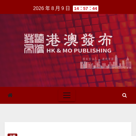
跳
2026 年 8 月 9 日
14：57：44
至
內
容