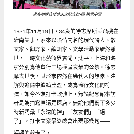
遊客參觀杭州徐志摩紀念館-圖 視覺中國
1931年11月19日，34歲的徐志摩所乘飛機在
濟南失事，素來以熱情聞名的現代詩人、散
文家、翻譯家、編輯家、文學活動家驟然離
世，一時文化藝術界震慟，北平、上海和海
寧分別為他舉行三場極盡哀榮的公祭。徐志
摩去世後，其形象依然在幾代人的想像、注
解與追隨中繼續豐盈，成為流行文化的符
號。如今各類打卡軟體上，無論紀念館來訪
者是為拍寫真還是探店，無論他們寫下多少
時新詞彙「永遠的神」「友友們」「絕
了」，打卡文案最終總會出現那幾句——
輕輕的我走了，