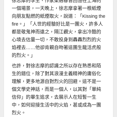
徐志摩的學生、作家梁遇春曾回憶在上海的
一個場景，一天晚上，徐志摩拿著一根紙煙
向朋友點燃的紙煙取火，說道：「Kissing the
fire。」「人世的經驗好比是一團火，許多人
都是敬鬼神而遠之，隔江觀火，拿出冷酷的
心境去估量一切，不敢投身到轟轟烈烈的火
焰裡去……他卻肯親自吻著這團生龍活虎般
的烈火。」
也許，對徐志摩的認識之所以存在熟悉和陌
生的錯位，除了對其浪漫主義精神的庸俗化
理解，更多地源自對烈火的回避。這不是一
個文學史神話，而是一個人，以其對「單純
信仰」的畢生追求，去展示人在短暫一生
中，如何迎接生活中的火焰，甚或成為一團
烈火。