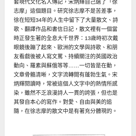
套現代文化名人傳記，宋炳輝自己選了「徐
志摩」這個題目。研究徐志摩不是苦差事，
徐在短短34年的人生中留下了大量散文、詩
歌、翻譯作品和書信日記，散文裡有一個當
時正發生著的全息大千世界：13歲時初次戴
眼鏡後蹦了起來、歐洲的文學與詩歌、和朋
友看戲後被人寫文罵、持續關注的英國政治
動向、羅素與蘇俄等等……一切皆是在動，
文章骨骼清晰，文字流轉間有蓬勃生氣。宋
炳輝閱讀時，常被這個人文字中的熱情所感
染，雖然不乏浪漫詩人一貫的誇張，但也是
其發自本心的寫作。對愛、自由與美的追
隨，在徐志摩的散文中是有著充分體現的。