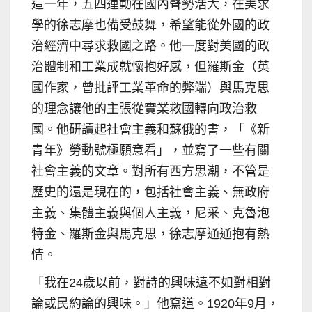
這一年，五四運動在國內聲勢浩大，在美求
學的徐志摩也備受鼓舞，希望能從外國的政
治經濟中尋求救國之路。他一度對美國的政
治體制和工業成就懷抱好感，但羅斯金（英
國作家，曾批評工業革命的弊端）與馬克思
的理念讓他的主張從實業救國轉向政治救
國。他研讀起社會主義和蘇俄的書，「《新
青年》勞動號極願意看」，並寫了一些有關
社會主義的文章。對所有西方思潮，不管是
歷史的還是現在的，包括社會主義、無政府
主義、集體主義與個人主義，尼采、克魯泡
特金、羅斯金與馬克思，徐志摩通通抱有熱
情。
「我在24歲以前，對詩的興味遠不如對相對
論或民約論的興味。」他寫道。1920年9月，