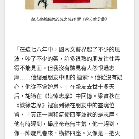
徐志摩給胡適的信之信封-圖《徐志摩全集》
「在這七八年中，國內文藝界起了不少的風
波，吵了不少的架，許多很熟的朋友往往弄
得不能見面。但我沒有聽見有人怨恨過志
摩……他總是朋友中間的‘連索’。他從沒有疑
心，他從不會妒忌。」在摯友去世十多天
后，胡適在《追悼志摩》中回憶。梁實秋在
《談徐志摩》裡寫到徐在朋友中的靈魂位
置，「真正一團和氣使四座並歡的是志摩。
他有時遲到，舉座奄奄無生氣，他一趕到，
像一陣旋風卷來，橫掃四座。又像是一把火