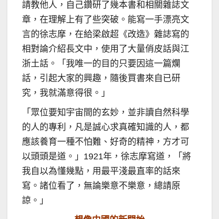
請教他人，自己鑽研了幾本書和相關雜誌文
章，在理解上有了些突破。能寫一手漂亮文
言的徐志摩，在給梁啟超《改造》雜誌寫的
相對論介紹長文中，使用了大量俏皮話與江
浙土話。「我唯一的目的只要因這一篇爛
話，引起大家的興趣，隨後買書來自已研
究，我就滿意得很。」
「眾位要知宇宙間的玄妙，並非讀自然科學
的人的專利，凡是誠心求真確知識的人，都
應該養育一種不怕難、好奇的精神，方才可
以頭頭是道。」1921年，徐志摩寫道，「將
我自以為懂幾點，用最平淺最直率的話來
寫。諸位看了，無論樂意不樂意，總請原
諒。」