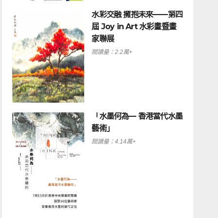
水彩交融 擁抱未來——第四
屆 Joy in Art 水彩畫暨畫
家聯展
閱讀量：2.2萬+
「水墨何為— 香港當代水墨
藝術」
閱讀量：4.14萬+