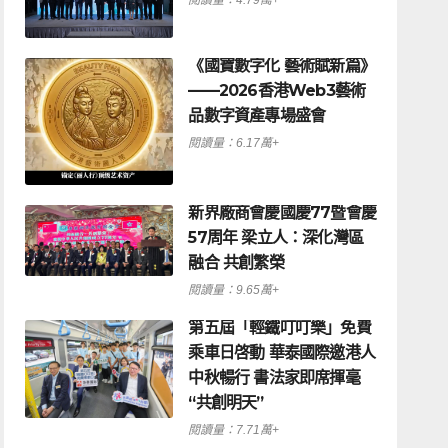
《國寶數字化 藝術賦新篇》
——2026香港Web3藝術
品數字資產專場盛會
閱讀量：6.17萬+
新界廠商會慶國慶77暨會慶
57周年 梁立人：深化灣區
融合 共創繁榮
閱讀量：9.65萬+
觀點
《今日中國（三）》
第五屆「輕鐵叮叮樂」免費
乘車日啓動 華泰國際邀港人
中秋暢行 書法家即席揮毫
閱讀量：5.45萬+
“共創明天”
閱讀量：7.71萬+