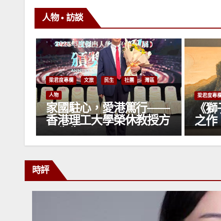
人物 • 訪談
灣區
梁君度專
梁君度專欄
文旅
民生
人物
專欄
——
傳承
《獅子山》——萬鼎傾情
授方
有色
之作
術作
館隆
時評