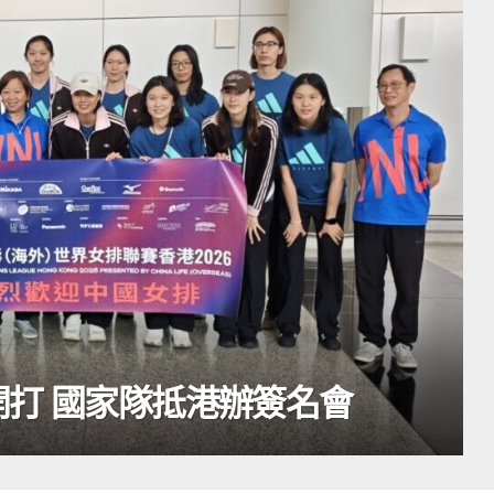
要聞
凌友詩冀台胞
辦簽名會
識」貢獻祖國