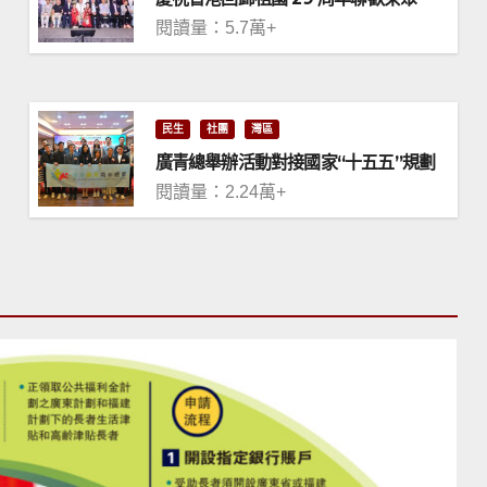
閱讀量：5.7萬+
民生
社團
灣區
廣青總舉辦活動對接國家“十五五”規劃
閱讀量：2.24萬+