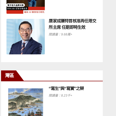
唐家成獲特首核准再任港交
所主席 任期即時生效
閱讀量：9.68萬+
灣區
“寫生”與“寫實”之辯
閱讀量：8.23千+