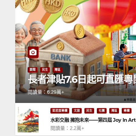
要聞
民生
灣區
長者津貼7.6日起可直匯粵
閱讀量：6.29萬+
梁君度專欄
文旅
民生
社團
灣區
專欄
水彩交融 擁抱未來——第四屆 Joy In A
閱讀量：2.2萬+