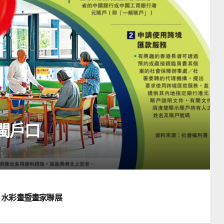
閩戶口
rt 水彩畫暨畫家聯展