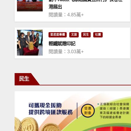
港展出
閱讀量：4.85萬+
梁君度專欄
文旅
民生
社團
輕鐵賦贈印記
閱讀量：3.03萬+
民生