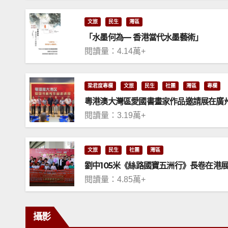
文旅
民生
灣區
「水墨何為— 香港當代水墨藝術」
閱讀量：4.14萬+
梁君度專欄
文旅
民生
社團
灣區
專欄
粵港澳大灣區愛國書畫家作品邀請展在廣
閱讀量：3.19萬+
文旅
民生
社團
灣區
劉中105米《絲路國寶五洲行》長卷在港
閱讀量：4.85萬+
攝影