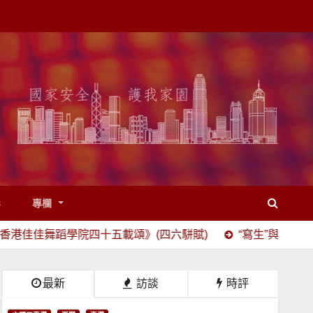
影
專欄
四十五載頌》(四六駢賦)
“寫生”與“寫實”之辯
戰鬥在
最新
訪談
時評