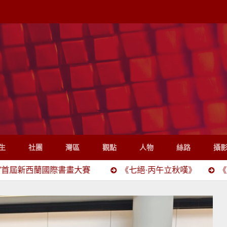
生
社團
灣區
觀點
人物
絲路
攝
國際書畫大賽
《七絕·丙午立秋嘆》
《香港佳佳舞蹈學院