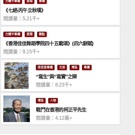
方耀平專欄
要聞
專欄
《七絕·丙午立秋嘆》
閱讀量：5.21千+
方耀平專欄
要聞
觀點
《香港佳佳舞蹈學院四十五載頌》(四六駢賦)
閱讀量：9.15千+
梁君度專欄
文旅
灣區
專欄
“寫生”與“寫實”之辯
閱讀量：8.23千+
記取習近平「七一」講話 堅定「
灣區
人物
戰鬥在香港的柯正平先生
閱讀量：4.12萬+