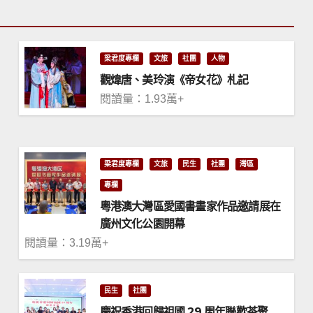
梁君度專欄
文旅
社團
人物
觀煒唐、美玲演《帝女花》札記
閱讀量：1.93萬+
梁君度專欄
文旅
民生
社團
灣區
專欄
粵港澳大灣區愛國書畫家作品邀請展在
廣州文化公園開幕
閱讀量：3.19萬+
民生
社團
慶祝香港回歸祖國 29 周年聯歡茶聚