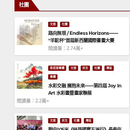
社團
文旅
社團
路向無垠 / Endless Horizons——
“羊駝杯”首屆新西蘭國際書畫大賽
閱讀量：2.74萬+
梁君度專欄
文旅
民生
社團
灣區
專欄
水彩交融 擁抱未來——第四屆 Joy In
Art 水彩畫暨畫家聯展
閱讀量：2.2萬+
文旅
民生
社團
灣區
劉中105米《絲路國寶五洲行》長卷在