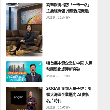
劉凱旋將出訪「一帶一路」
主要經濟體 推廣香港機遇
閱讀量：12.84萬+
特首攜中資企業訪中東 人民
幣國際化或迎新突破
閱讀量：13.19萬+
SOGAR 創辦人蔡子健：引
領大灣區企業邁向 AI 數智
名片時代
閱讀量：10.65萬+