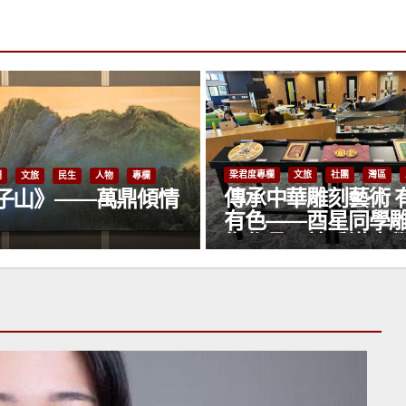
梁君度專欄
文旅
社團
灣區
欄
文旅
社團
灣區
人物
專欄
中華雕刻藝術 有聲
刀刻山河，藝潤香
——酉星同學雕刻藝
港雕刻名家酉星：
品展於香港大學圖書
鐫歲月，以薪火育
重開幕