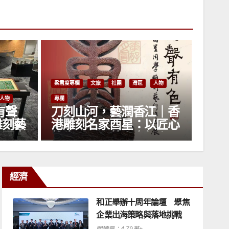
人物
梁君度專
人物
江｜香
《墨
梁君度專欄
人物
專欄
以匠心
貓國
葉晞月的跨界人生
新人
公園
經濟
和正舉辦十周年論壇 聚焦
企業出海策略與落地挑戰
閱讀量：4.79萬+