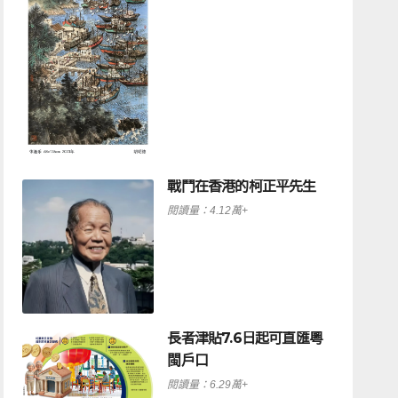
戰鬥在香港的柯正平先生
閱讀量：4.12萬+
長者津貼7.6日起可直匯粵
閩戶口
閱讀量：6.29萬+