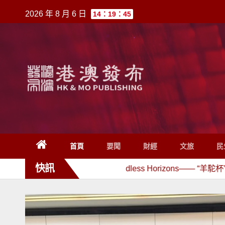
跳
2026 年 8 月 6 日
14：19：45
至
內
容
首頁
要聞
財經
文旅
民
快訊
路向無垠 / Endless Horizons—— “羊駝杯”首屆新西蘭