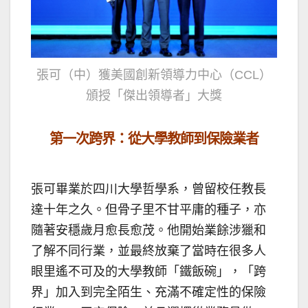
張可（中）獲美國創新領導力中心（CCL）
頒授「
傑出領導者
」大獎
第一次跨界：從大學教師到保險業者
張可畢業於四川大學哲學系，曾留校任教長
達十年之久。但骨子里不甘平庸的種子，亦
隨著安穩歲月愈長愈茂。他開始業餘涉獵和
了解不同行業，並最終放棄了當時在很多人
眼里遙不可及的大學教師「鐵飯碗」，「跨
界」加入到完全陌生、充滿不確定性的保險