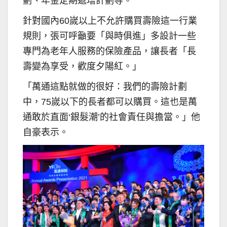
劃、年金定期遞增計劃等。
針對國內60嵗以上不允許購買壽險這一行業
規則，張可呼籲要「與時俱進」多設計一些
專門為老年人服務的保險產品，讓長者「長
壽變為享受，歡度夕陽紅。」
「萬通這點就做的很好：我們的壽險計劃
中，75嵗以下的長者都可以購買。這也是萬
通敢於直面‘銀髮潮’的社會責任與擔當。」他
自豪表示。