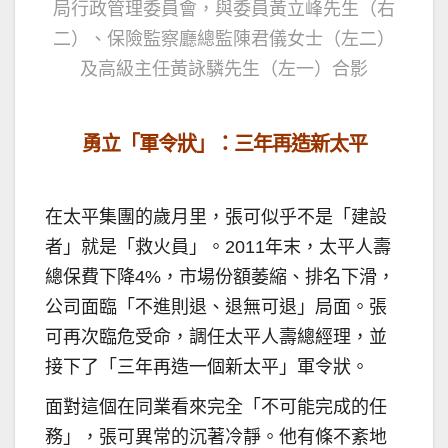
局行政管理委員會，與委員黃立峰先生（右
二）、保險監察廳總監陳君儀女士（左二）
及高級主任黃詠驎先生（左一）合影
勇立「軍令狀」：三年再造新太平
在太平集團的歲月里，張可似乎不是「建設
者」就是「救火員」。2011年末，太平人壽
總保費下降4%，市場份額萎縮、排名下滑，
公司面臨「不進則退、退無可退」局面。張
可再次臨危受命，調任太平人壽總經理，並
接下了「三年再造一個新太平」軍令狀。
面對這個在同業看來完全「不可能完成的任
務」，張可異常的沉著冷靜。他有條不紊地