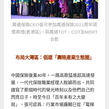
萬通保險CEO張可參加萬通保險2021周年頒
獎典禮(香港區)，與萬通TOT、COT及MDRT
合影
布局大灣
區：
倡建「壽險產業生態圈」
中國保險復業40年，一路高歌猛進超高速發
展，一代代保險職業經理人脫穎而出，共同
譜寫了那個時代的榮光時刻以及他們自己的
閃亮日子。時至今日「百年未有之大變
局」，張可認爲：行業市場邏輯已從「電梯