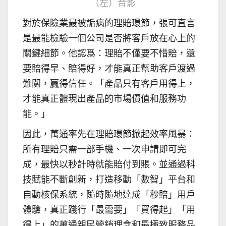
（左）合影
對於保險業最被詬病的理賠環節，張可直言
是最能檢驗一個公司是否將客戶放在心上的
關鍵細節。他認爲：理賠不僅要不惜賠，還
要賠得早、賠得好，才能真正幫助客戶渡過
難關，贏得信任。「產品只有客戶用得上，
才能真正體現出產品的市場價值和服務功
能。」
因此，萬通率先在理賠環節掀起效率風暴：
所有理賠只需一部手機、一次申請即可完
成，最快以秒計時就能賠付到賬。並通過科
技賦能不斷創新，打造移動「數智」平台和
自動核保系統，隨時隨地達成「秒賠」用戶
體驗，真正踐行「最需要」「買得起」「用
得上」的萬通親民營銷理念和最極致服務品