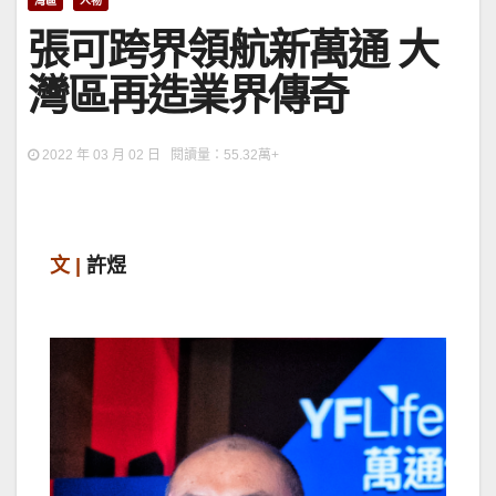
灣區
人物
張可跨界領航新萬通 大
灣區再造業界傳奇
2022 年 03 月 02 日 閱讀量：55.32萬+
文 |
許煜