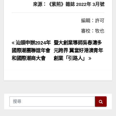
來源：《紫荊》雜誌 2022年 3月號
編輯：許可
審校：牧也
文
汕頭申辦2024年
暨大創業導師吳春濤多
章
國際潮團聯誼年會
元跨界 翼當好港澳青年
和國際潮商大會
創業「引路人」
導
覽