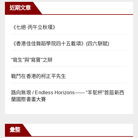
近期文章
《七絕·丙午立秋嘆》
《香港佳佳舞蹈學院四十五載頌》(四六駢賦)
“寫生”與“寫實”之辯
戰鬥在香港的柯正平先生
路向無垠 / Endless Horizons—— “羊駝杯”首屆新西
蘭國際書畫大賽
彙整