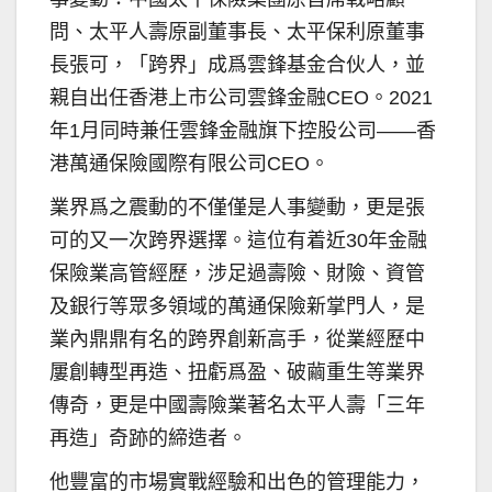
問、太平人壽原副董事長、太平保利原董事
長張可，「跨界」成爲雲鋒基金合伙人，並
親自出任香港上市公司雲鋒金融CEO。2021
年1月同時兼任雲鋒金融旗下控股公司——香
港萬通保險國際有限公司CEO。
業界爲之震動的不僅僅是人事變動，更是張
可的又一次跨界選擇。這位有着近30年金融
保險業高管經歷，涉足過壽險、財險、資管
及銀行等眾多領域的萬通保險新掌門人，是
業內鼎鼎有名的跨界創新高手，從業經歷中
屢創轉型再造、扭虧爲盈、破繭重生等業界
傳奇，更是中國壽險業著名太平人壽「三年
再造」奇跡的締造者。
他豐富的市場實戰經驗和出色的管理能力，