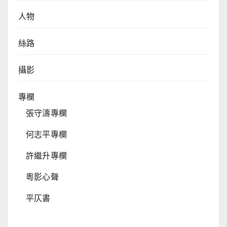
人物
絲路
攝影
專欄
張守濤專欄
何志平專欄
許繼升專欄
粵影心聲
平仄書