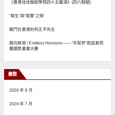
《香港佳佳舞蹈學院四十五載頌》(四六駢賦)
“寫生”與“寫實”之辯
戰鬥在香港的柯正平先生
路向無垠 / Endless Horizons—— “羊駝杯”首屆新西
蘭國際書畫大賽
彙整
2026 年 8 月
2026 年 7 月