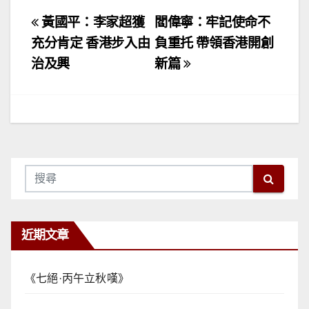
文
黃國平：李家超獲
閻偉寧：牢記使命不
章
充分肯定 香港步入由
負重托 帶領香港開創
治及興
新篇
導
覽
近期文章
《七絕·丙午立秋嘆》