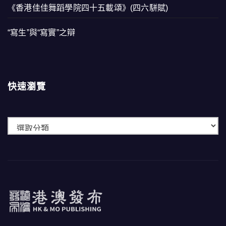
《香港佳佳舞蹈學院四十五載頌》(四六駢賦)
“寫生”與“寫實”之辯
快速瀏覽
快
速
瀏
覽