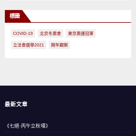
標籤
COVID-19
北京冬奧會
東京奧運冠軍
立法會選舉2021
開年觀察
最新文章
《七絕·丙午立秋嘆》