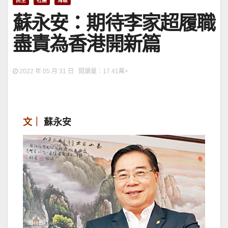
民生
社團
灣區
蘇永安：期待李家超履職
盡責為香港開新篇
2022 年 05 月 31 日 閱讀量：17.41萬+
文｜
蘇永安