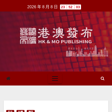
跳
2026 年 8 月 8 日
23：52：03
至
內
容