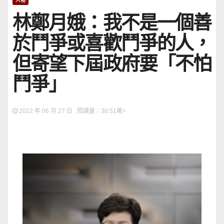
人物
林鄭月娥：我不是一個善
於鬥爭或喜歡鬥爭的人，
但寄望下屆政府要「不怕
鬥爭」
2022 年 06 月 27 日 閱讀量：30.51萬+