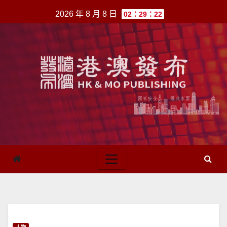
跳
2026 年 8 月 8 日
02：29：22
至
內
容