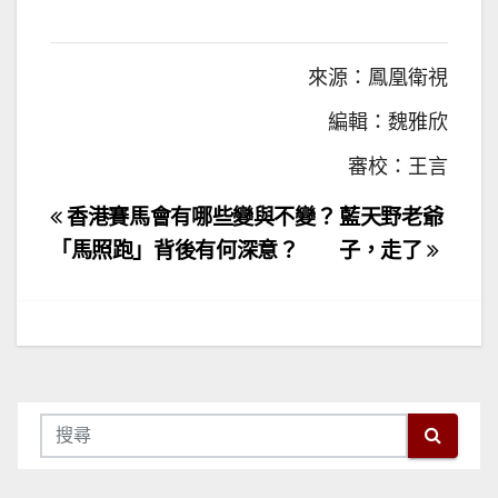
來源：鳳凰衛視
編輯：魏雅欣
審校：王言
文
香港賽馬會有哪些變與不變？
藍天野老爺
章
「馬照跑」背後有何深意？
子，走了
導
覽