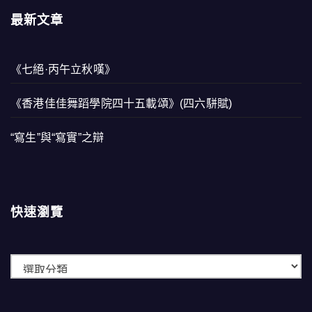
最新文章
《七絕·丙午立秋嘆》
《香港佳佳舞蹈學院四十五載頌》(四六駢賦)
“寫生”與“寫實”之辯
快速瀏覽
快
速
瀏