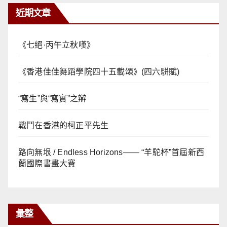
近期文章
《七絕·丙午立秋嘆》
《香港佳佳舞蹈學院四十五載頌》(四六駢賦)
“寫生”與“寫實”之辯
戰鬥在香港的柯正平先生
路向無垠 / Endless Horizons—— “羊駝杯”首屆新西
蘭國際書畫大賽
彙整