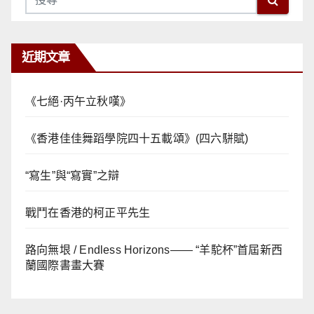
近期文章
《七絕·丙午立秋嘆》
《香港佳佳舞蹈學院四十五載頌》(四六駢賦)
“寫生”與“寫實”之辯
戰鬥在香港的柯正平先生
路向無垠 / Endless Horizons—— “羊駝杯”首屆新西
蘭國際書畫大賽