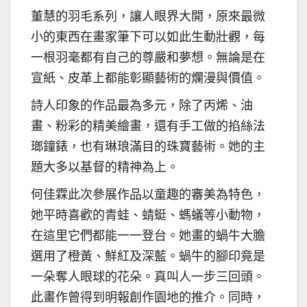
董慧的羽毛系列，讓人眼界大開，原來最微
小的東西在畫家筆下可以如此生動壯觀，每
一根羽毫都有自己的尊嚴和夢想。無論是在
宣紙、皮革上都能彰顯藝術的爛漫與價值。
詩人印象的作品最為多元，除了丙烯、油
畫、粉彩的精美繪畫，還有手工做的掐絲法
瑯鐘錶，也有琳琅滿目的珠寶藝術。她的主
題大多以基督的精神為上。
何佳霖此次參展作品以童趣的審美為特色，
她平時喜歡的青蛙、蜻蜓、螞蟻等小動物，
在這里它們都能一一登台。她畫的蝸牛大膽
選用了橙黃、鮮紅及深藍。蝸牛的腳印竟是
一朵奪人眼球的花朵。真叫人一步三回頭。
此畫作曾得到明報創作園地的推介。同時，