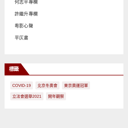
何志平專欄
許繼升專欄
粵影心聲
平仄書
標籤
COVID-19
北京冬奧會
東京奧運冠軍
立法會選舉2021
開年觀察