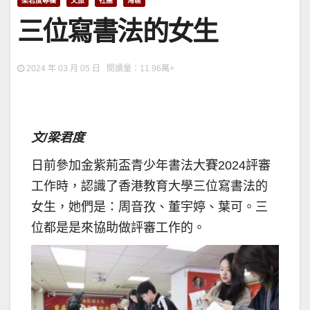
梁君度專欄
文旅
社團
灣區
三位寫書法的女生
2024 年 03 月 05 日 閱讀量：11.96萬+
文/梁君度
日前參加金紫荊盃青少年書法大賽2024評審
工作時，認識了香港教育大學三位寫書法的
女生，她們是：周音孜、董宇婷、葉可。三
位都是是來協助做評審工作的。