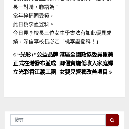
長一對聯，聯語為：
當年梓楠同受範，
此日桃李盡登科。
今日見李校長三位女生學書法有如此優異成
績，深信李校長必定「桃李盡登科！」
文
“光彩+”公益品牌
港區全國政協委員翟美
章
正式在港發布並成
卿倡實施低收入家庭婦
立光彩香江義工團
女嬰兒營養改善項目
導
覽