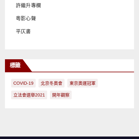
許繼升專欄
粵影心聲
平仄書
標籤
COVID-19
北京冬奧會
東京奧運冠軍
立法會選舉2021
開年觀察