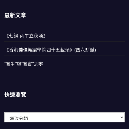
最新文章
《七絕·丙午立秋嘆》
《香港佳佳舞蹈學院四十五載頌》(四六駢賦)
“寫生”與“寫實”之辯
快速瀏覽
快
速