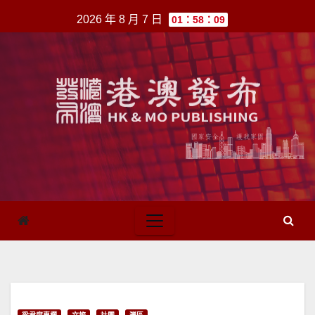
跳
2026 年 8 月 7 日
01：58：09
至
內
容