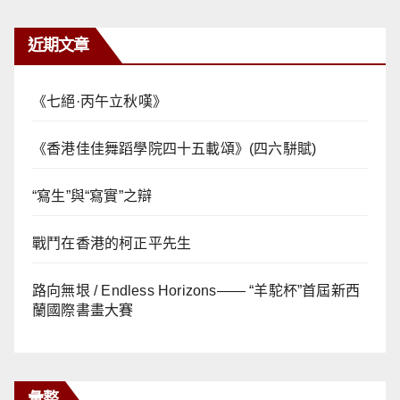
近期文章
《七絕·丙午立秋嘆》
《香港佳佳舞蹈學院四十五載頌》(四六駢賦)
“寫生”與“寫實”之辯
戰鬥在香港的柯正平先生
路向無垠 / Endless Horizons—— “羊駝杯”首屆新西
蘭國際書畫大賽
彙整