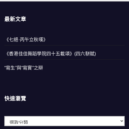
最新文章
《七絕·丙午立秋嘆》
《香港佳佳舞蹈學院四十五載頌》(四六駢賦)
“寫生”與“寫實”之辯
快速瀏覽
快
速