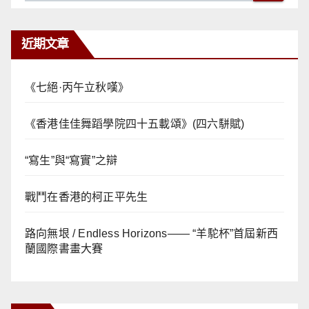
近期文章
《七絕·丙午立秋嘆》
《香港佳佳舞蹈學院四十五載頌》(四六駢賦)
“寫生”與“寫實”之辯
戰鬥在香港的柯正平先生
路向無垠 / Endless Horizons—— “羊駝杯”首屆新西
蘭國際書畫大賽