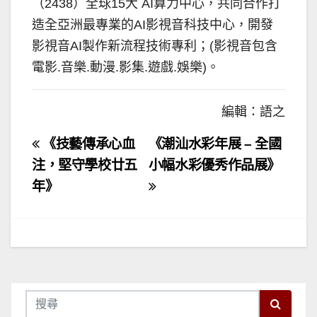
（2438）全球15大 AI算力中心，共同合作打
造全亞洲最專業的AI影視音科技中心，開發
影視音AI製作新流程技術專利；(影視音包含
電影.音樂.動漫.影集.遊戲.娛樂)。
編輯：語之
文
《技藝傳承心血
《潮汕水彩年展 – 全國
章
注，堅守學校廿五
小幅水彩優秀作品展》
年》
導
覽