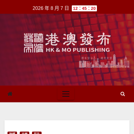
跳
2026 年 8 月 7 日
12：45：20
至
內
容