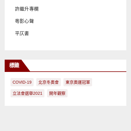
許繼升專欄
粵影心聲
平仄書
標籤
COVID-19
北京冬奧會
東京奧運冠軍
立法會選舉2021
開年觀察