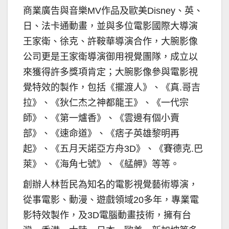
商業廣告與音樂MV作品及歐美Disney、英、
日、法卡通動畫，並與多位電影國際大導演
王家衛、徐克、許鞍華導演合作，大腕影像
公司更是王家衛導演御用視覺團隊，成立以
來獲得許多獎項肯定；大腕影像參與電影視
覺特效的製作，包括《擺渡人》、《真.哥吉
拉》、《狄仁杰之神都龍王》、《一代宗
師》、《第一爐香》、《雲邊有個小賣
部》、《速命道》、《痞子英雄黎明再
起》、《五月天諾亞方舟3D》、《賽德克.巴
萊》、《海角七號》、《艋舺》等等。
創辦人林哲民為知名的電影視覺藝術導演，
從事電影、動漫、遊戲領域20多年，專業電
影特效製作，及3D電腦動畫技術，擁有台