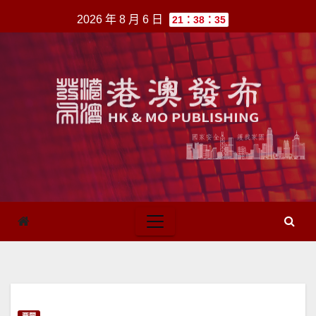
跳
2026 年 8 月 6 日
21：38：35
至
內
容