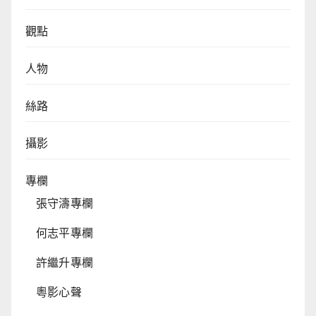
觀點
人物
絲路
攝影
專欄
張守濤專欄
何志平專欄
許繼升專欄
粵影心聲