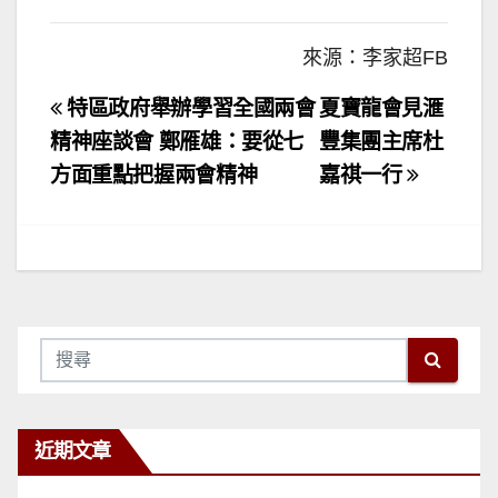
來源：李家超FB
文
特區政府舉辦學習全國兩會
夏寶龍會見滙
章
精神座談會 鄭雁雄：要從七
豐集團主席杜
方面重點把握兩會精神
嘉祺一行
導
覽
近期文章