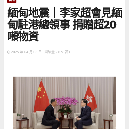
要聞
緬甸地震｜李家超會見緬
甸駐港總領事 捐贈超20
噸物資
2025 年 04 月 03 日 閱讀量：6.51萬+