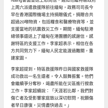
Naing會面並送上慰問信，通知他繼特區政府
上周六派遣救援隊前往緬甸，政務司司長今
早在香港國際機場主持捐贈儀式，捐贈合共
超過20噸物資，包括糧食和醫療物資等，並
支援當地的抗震救災工作。期間，緬甸駐港
總領事還送上了緬甸在港團體的感謝信，感
謝特區的支援工作。李家超表示，相信在各
方共同努力下，緬甸人民定能渡過難關，重
建家園。
李家超提到，特區救援隊昨日與國家救援隊
成功救出一名生還者，令人鼓舞振奮。他們
會繼續爭分奪秒，竭盡所能在災區進行搜救
工作。李家超續說：「天涯若比鄰，我們對
傷亡者及受影響家庭致以深切慰問，祝願傷
者早日康復，災情盡快過去。」