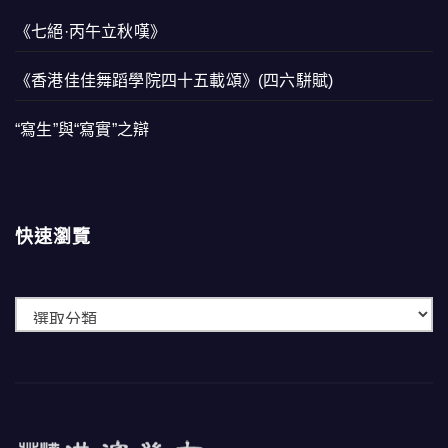
《七絕·丙午立秋嘆》
《香港佳佳舞蹈學院四十五載頌》(四六駢賦)
“寫生”與“寫實”之辯
快速瀏覽
快
速
瀏
覽