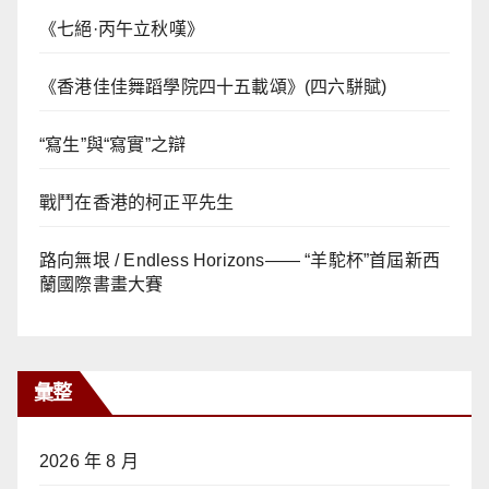
《七絕·丙午立秋嘆》
《香港佳佳舞蹈學院四十五載頌》(四六駢賦)
“寫生”與“寫實”之辯
戰鬥在香港的柯正平先生
路向無垠 / Endless Horizons—— “羊駝杯”首屆新西
蘭國際書畫大賽
彙整
2026 年 8 月