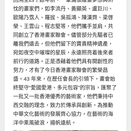
忱的畫家們，如李流丹、黃顯英、盧巨川、
歐陽乃霑人、羅拔、吳孤鴻、陳漢齊、梁啓
榮、王雲山、程志堅等，他們攜手並肩，共
同創立了香港畫家聯會。儘管部分先驅者已
離我們遠去，但他們留下的寶貴精神遺產，
宛如夜空中璀璨的星辰，永遠照亮着後來者
前行的道路。正是憑藉着他們具有開創性的
努力，才有了今日香港畫家聯會的繁榮昌
盛。43 年來，在歷任會長的引領下，畫會始
終堅守“愛國愛港、多元包容”的宗旨，匯聚了
一批又一批香港優秀的藝術家，他們秉持中
西交融的理念，致力於傳承與創新，為推動
中華文化藝術的發展齊心協力，在藝術的海
洋中乘風破浪，揚帆遠航。