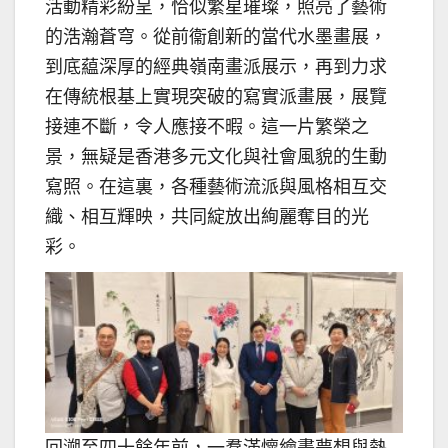
活動精彩紛呈，恰似繁星璀璨，照亮了藝術
的浩瀚蒼穹。從前衞創新的當代水墨畫展，
到底藴深厚的經典嶺南畫派展示，再到力求
在傳統根基上實現突破的寫實派畫展，展覽
接連不斷，令人應接不暇。這一片繁榮之
景，無疑是香港多元文化與社會風貌的生動
寫照。在這裏，各種藝術流派與風格相互交
織、相互輝映，共同綻放出絢麗奪目的光
彩。
回溯至四十餘年前，一羣滿懷繪畫夢想與熱