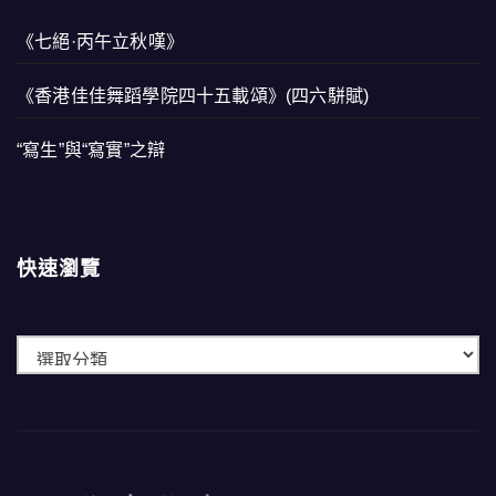
《七絕·丙午立秋嘆》
《香港佳佳舞蹈學院四十五載頌》(四六駢賦)
“寫生”與“寫實”之辯
快速瀏覽
快
速
瀏
覽