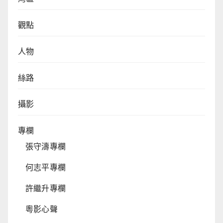
觀點
人物
絲路
攝影
專欄
張守濤專欄
何志平專欄
許繼升專欄
粵影心聲