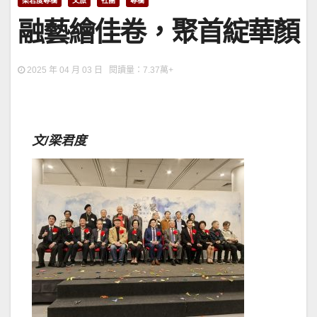
梁君度專欄
文旅
社團
專欄
融藝繪佳卷，聚首綻華顏
2025 年 04 月 03 日 閱讀量：7.37萬+
文/梁君度