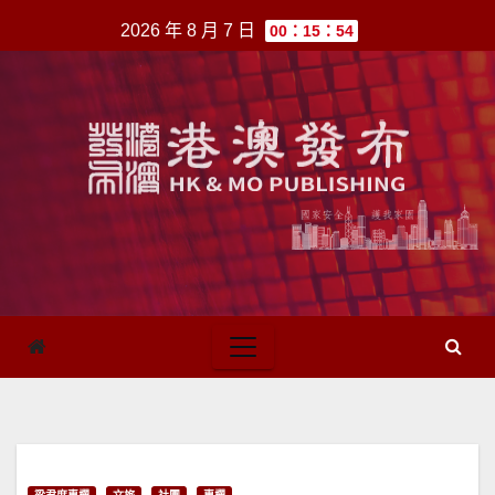
跳
2026 年 8 月 7 日
00：15：54
至
內
容