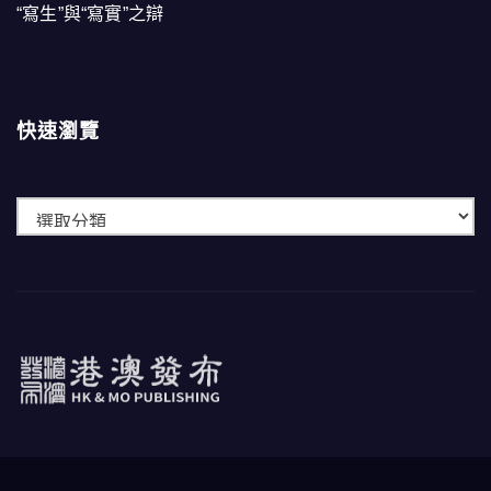
“寫生”與“寫實”之辯
快速瀏覽
快
速
瀏
覽
港澳發布
HK & MO PUBLISHING