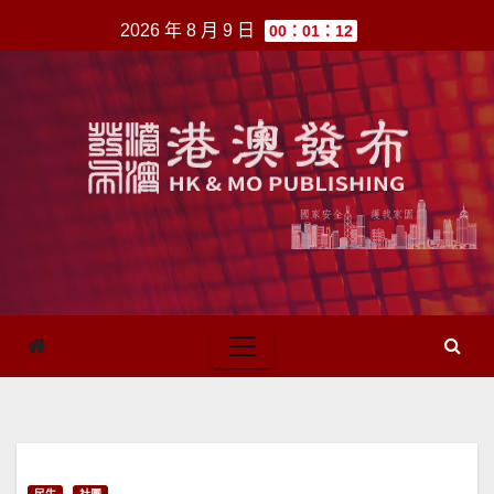
跳
2026 年 8 月 9 日
00：01：12
至
內
容