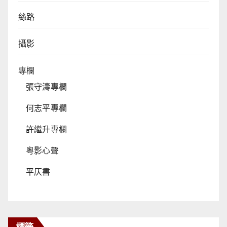
絲路
攝影
專欄
張守濤專欄
何志平專欄
許繼升專欄
粵影心聲
平仄書