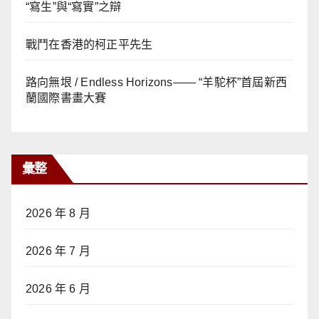
“寫生”與“寫實”之辯
戰鬥在香港的柯正平先生
路向無垠 / Endless Horizons—— “羊駝杯”首屆新西
蘭國際書畫大賽
彙整
2026 年 8 月
2026 年 7 月
2026 年 6 月