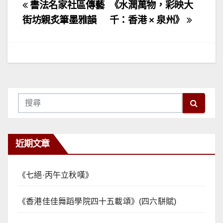
文
書法名家社區傳藝
《水潤萬物，彩映大
章
街坊親炙筆墨雅韻
千：香港 × 泉州》
導
覽
近期文章
《七絕·丙午立秋嘆》
《香港佳佳舞蹈學院四十五載頌》(四六駢賦)