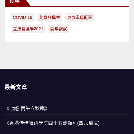
標籤
COVID-19
北京冬奧會
東京奧運冠軍
立法會選舉2021
開年觀察
最新文章
《七絕·丙午立秋嘆》
《香港佳佳舞蹈學院四十五載頌》(四六駢賦)