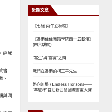
近期文章
《七絕·丙午立秋嘆》
《香港佳佳舞蹈學院四十五載頌》
(四六駢賦)
，經我
“寫生”與“寫實”之辯
於書
戰鬥在香港的柯正平先生
撇、
路向無垠 / Endless Horizons——
“羊駝杯”首屆新西蘭國際書畫大賽
細與潤