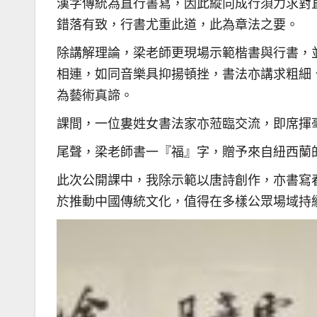
漢字傳統為直行書寫，因此縱向成行須力求對
錯落有致，行書尤重此道，此為章法之要。
除講解理論，梁老師更現場示範楷書與行書，
相連，如同音樂具抑揚頓挫，書法亦講求粗細
為藝術真諦。
課間，一位婁姓女書法家亦蒞臨交流，即席揮
尾聲，梁老師書一『福』字，贈予來自紐西蘭
此次公開課中，我除示範以唐詩創作，亦書寫
於推動中國傳統文化，值得在多樣公眾場域持