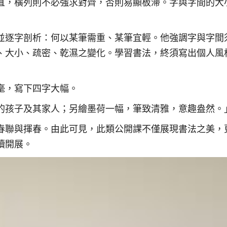
直，橫列則不必強求對齊，否則易顯板滯。字與字間的大
並逐字剖析：何以某筆需重、某筆宜輕。他強調字與字間
、大小、疏密、乾濕之變化。學習書法，終須寫出個人風
毫，寫下四字大幅。
的孩子及其家人；另繪墨荷一幅，筆致清雅，意趣盎然。
春聯與揮春。由此可見，此類公開課不僅展現書法之美，
續開展。