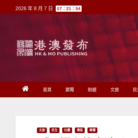
跳
2026 年 8 月 7 日
07：21：54
至
內
容
首頁
要聞
財經
文旅
民
文旅
民生
社團
灣區
專欄