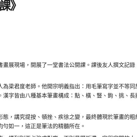
課》
書畫展現場，開展了一堂書法公開課。課後友人撰文記錄
人為梁君度老師。他開宗明義指出：用毛筆寫字並不等同
。漢字皆由八種基本筆畫構成：點、橫、豎、鉤、挑、長
形態，講究提按、頓挫、疾徐之變，最終體現於筆畫的粗
均勻如一，這正是筆法的精髓所在。