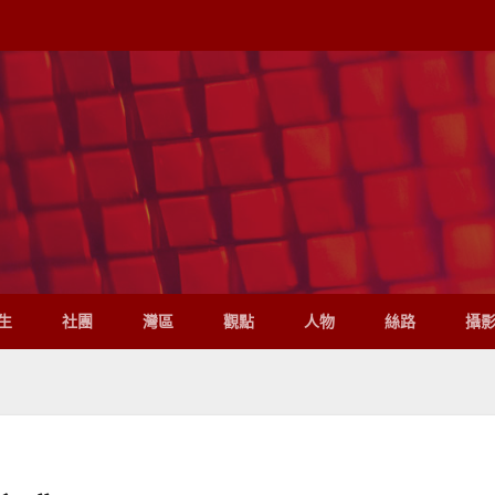
生
社團
灣區
觀點
人物
絲路
攝