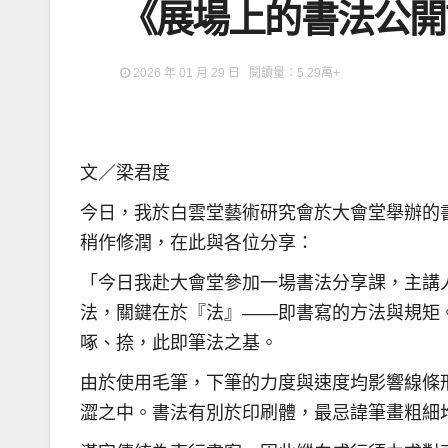
《展場上的書法公開
2026 年 01 月 29 日 閱讀量：5.29萬+
文／梁君度
今日，我於白雲堂藝術研究會於大會堂舉辦的
稍作修潤，在此與各位分享：
「今日我赴大會堂參加一場書法分享課，主講
法，關鍵在於『法』——即書寫的方法與規矩
啄、捺，此即筆法之基。
由於使用毛筆，下筆的力度與速度均影響線條
澀之中。書法有別於印刷體，最忌諱筆畫粗細