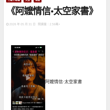
方耀平專欄
文旅
灣區
《阿嬤情信·太空家書》
2026 年 05 月 31 日 閱讀量：2.59萬+
阿嬤情信·太空家書