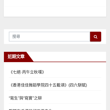
覽
近期文章
《七絕·丙午立秋嘆》
《香港佳佳舞蹈學院四十五載頌》(四六駢賦)
“寫生”與“寫實”之辯