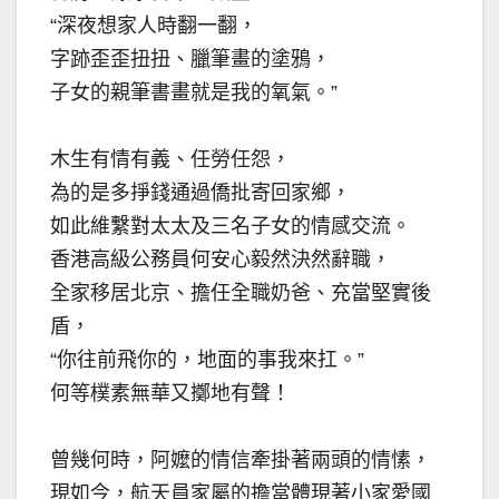
“深夜想家人時翻一翻，
字跡歪歪扭扭、臘筆畫的塗鴉，
子女的親筆書畫就是我的氧氣。”
木生有情有義、任勞任怨，
為的是多掙錢通過僑批寄回家鄉，
如此維繫對太太及三名子女的情感交流。
香港高級公務員何安心毅然決然辭職，
全家移居北京、擔任全職奶爸、充當堅實後
盾，
“你往前飛你的，地面的事我來扛。”
何等樸素無華又擲地有聲！
曾幾何時，阿嬤的情信牽掛著兩頭的情愫，
現如今，航天員家屬的擔當體現著小家愛國