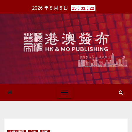
跳
2026 年 8 月 6 日
15：31：22
至
內
容