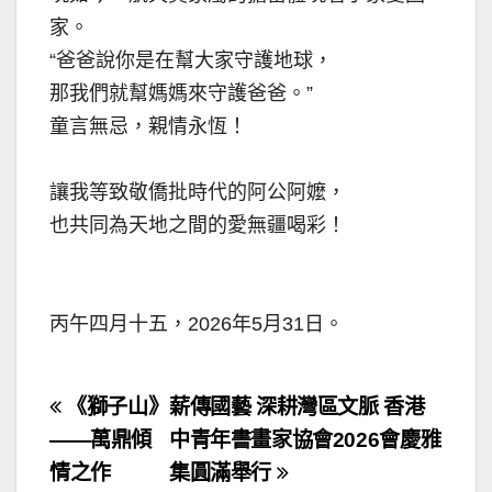
家。
“爸爸說你是在幫大家守護地球，
那我們就幫媽媽來守護爸爸。”
童言無忌，親情永恆！
讓我等致敬僑批時代的阿公阿嬤，
也共同為天地之間的愛無疆喝彩！
丙午四月十五，2026年5月31日。
文
《獅子山》
薪傳國藝 深耕灣區文脈 香港
章
——萬鼎傾
中青年書畫家協會2026會慶雅
情之作
集圓滿舉行
導