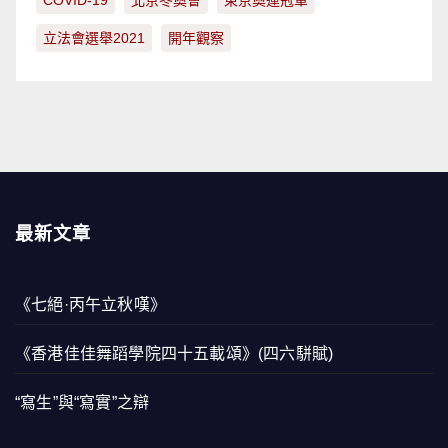
COVID-19
北京冬奧會
東京奧運冠軍
立法會選舉2021
開年觀察
最新文章
《七絕·丙午立秋嘆》
《香港佳佳舞蹈學院四十五載頌》(四六駢賦)
“寫生”與“寫實”之辯