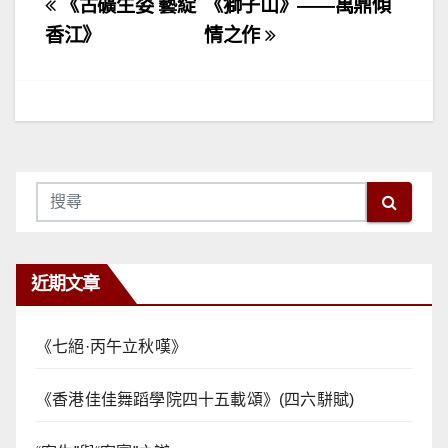
文
《古礦生姿 藝綻
《獅子山》——萬鼎傾
章
香江》
情之作
導
覽
近期文章
《七絕·丙午立秋嘆》
《香港佳佳舞蹈學院四十五載頌》(四六駢賦)