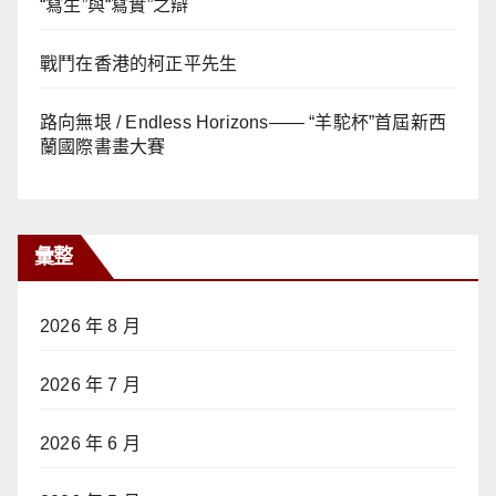
“寫生”與“寫實”之辯
戰鬥在香港的柯正平先生
路向無垠 / Endless Horizons—— “羊駝杯”首屆新西
蘭國際書畫大賽
彙整
2026 年 8 月
2026 年 7 月
2026 年 6 月