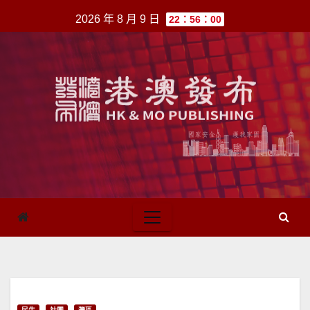
跳
2026 年 8 月 9 日
22：56：00
至
內
容