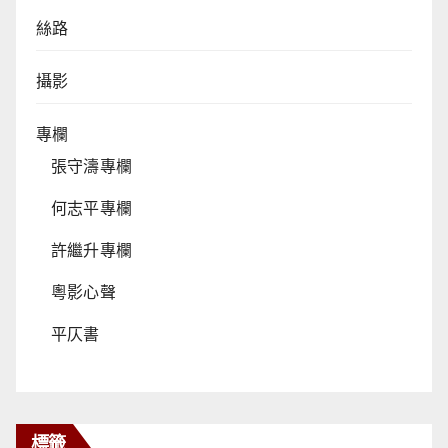
絲路
攝影
專欄
張守濤專欄
何志平專欄
許繼升專欄
粵影心聲
平仄書
標籤