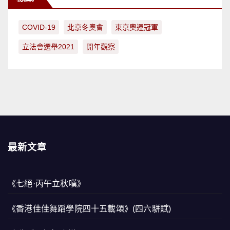
COVID-19
北京冬奧會
東京奧運冠軍
立法會選舉2021
開年觀察
最新文章
《七絕·丙午立秋嘆》
《香港佳佳舞蹈學院四十五載頌》(四六駢賦)