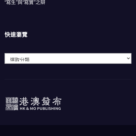
“寫生”與“寫實”之辯
快速瀏覽
快
速
瀏
覽
港澳發布
HK & MO PUBLISHING