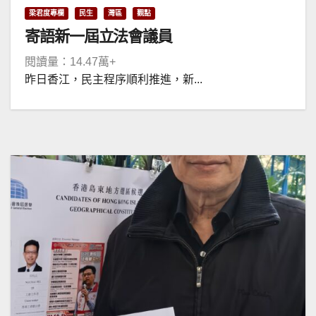
梁君度專欄
民生
灣區
觀點
寄語新一屆立法會議員
閱讀量：14.47萬+
昨日香江，民主程序順利推進，新...