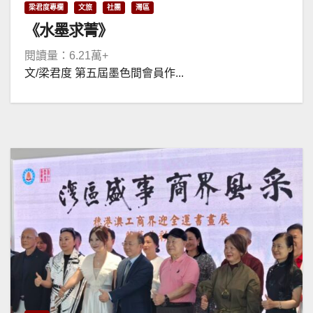
梁君度專欄
文旅
社團
灣區
《水墨求菁》
閱讀量：6.21萬+
文/梁君度 第五屆墨色間會員作...