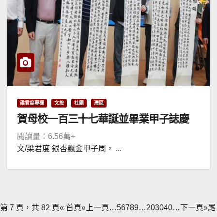
梁君度專欄
文旅
社團
灣區
賀母校一百三十七華誕並畢業甲子誌慶
閱讀量：6.56萬+
文/梁君度 銀杏飄金甲子周， ...
第 7 頁，共 82 頁
« 首頁
«上一頁
…
5
6
7
8
9
…
20
30
40
…
下一頁»
尾