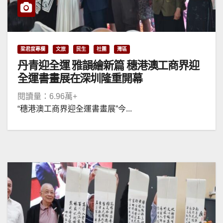
梁君度專欄
文旅
民生
社團
灣區
丹青迎全運 雅韻繪新篇 穗港澳工商界迎
全運書畫展在深圳隆重開幕
閱讀量：6.96萬+
“穗港澳工商界迎全運書畫展”今...