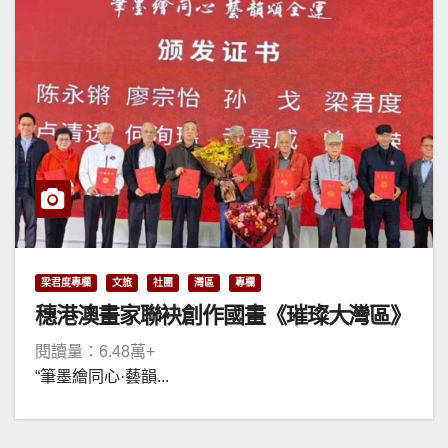
梁君度專欄
文旅
社團
灣區
專欄
穗港澳畫家聯袂創作國畫《璀璨大灣區》
閱讀量：6.48萬+
“筆墨繪同心·藝韻...