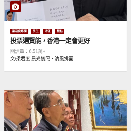
梁君度專欄
民生
灣區
觀點
投票選賢能，香港一定會更好
閱讀量：6.51萬+
文/梁君度 晨光初照，清風拂面...