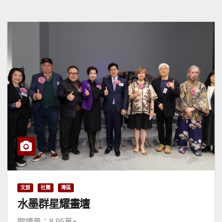
文旅
社團
灣區
水墨群星耀畫壇
閱讀量：8.95萬+