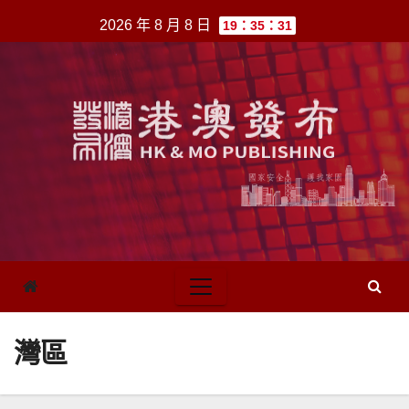
跳
2026 年 8 月 8 日
19：35：31
至
內
容
灣區