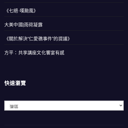
《七絕·嘆颱風》
大美中國|雨荷凝露
《關於解決“仁愛礁事件”的提議》
方平：共享講座文化饗宴有感
快速瀏覽
快
速
瀏