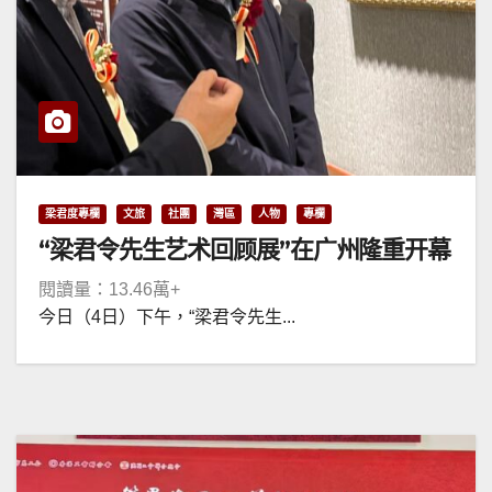
梁君度專欄
文旅
社團
灣區
人物
專欄
“梁君令先生艺术回顾展”在广州隆重开幕
閱讀量：13.46萬+
今日（4日）下午，“梁君令先生...