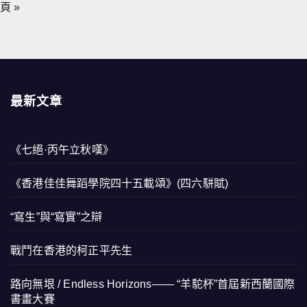
頁 »
最新文章
《七絕·丙午立秋嘆》
《香港佳佳舞蹈學院四十五載頌》(四六駢賦)
“寫生”與“寫實”之辯
戰鬥在香港的柯正平先生
路向無垠 / Endless Horizons—— “羊駝杯”首屆新西蘭國際
書畫大賽