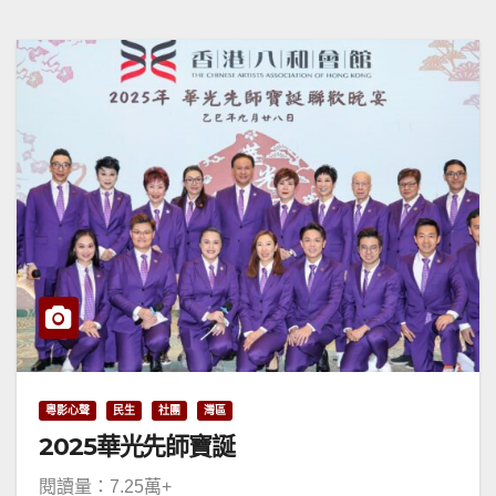
粵影心聲
民生
社團
灣區
2025華光先師寶誕
閱讀量：7.25萬+