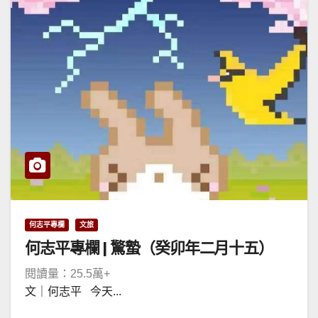
何志平專欄
文旅
何志平專欄 | 驚蟄（癸卯年二月十五）
閱讀量：25.5萬+
文｜何志平 今天...