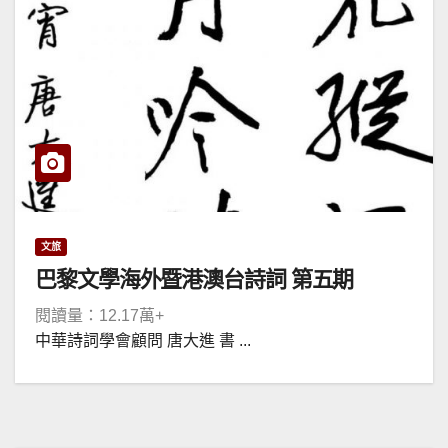
文旅
巴黎文學海外暨港澳台詩詞 第五期
閱讀量：12.17萬+
中華詩詞學會顧問 唐大進 書 ...