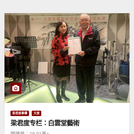
梁君度專欄
文旅
梁君度专栏：白雲堂藝術
閱讀量：16.01萬+