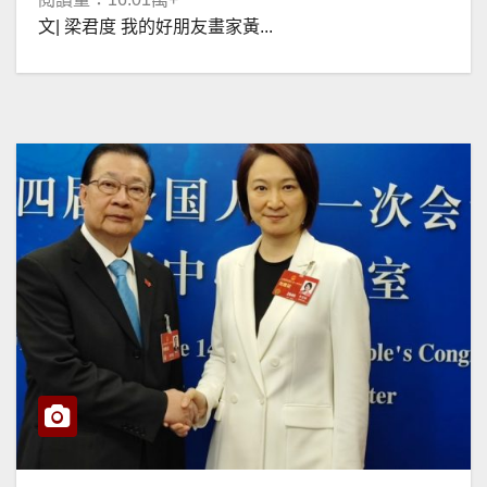
文| 梁君度 我的好朋友畫家黃...