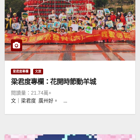
梁君度專欄
文旅
梁君度專欄：花開時節動羊城
閱讀量：21.74萬+
文｜梁君度 廣州好。 ...