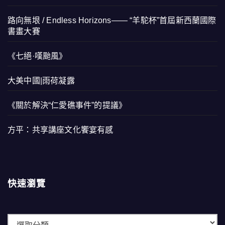
路向無垠 / Endless Horizons—— “羊駝杯”首屆新西蘭國際
書畫大賽
《七絕·嘆颱風》
大美中國|雨荷凝露
《關於解決“仁愛礁事件”的提議》
方平：共享講座文化饗宴有感
快速瀏覽
快