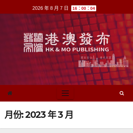
跳
2026 年 8 月 7 日
16：00：04
至
內
容
月份:
2023 年 3 月