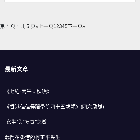
第 4 頁，共 5 頁
«上一頁
1
2
3
4
5
下一頁»
最新文章
《七絕·丙午立秋嘆》
《香港佳佳舞蹈學院四十五載頌》(四六駢賦)
“寫生”與“寫實”之辯
戰鬥在香港的柯正平先生