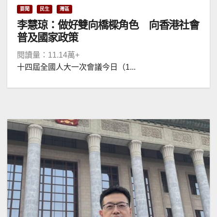
要聞
民生
灣區
李慧琼：做好雙向橋樑角色 向香港社會
普及國家政策
閱讀量：11.14萬+
十四屆全國人大一次會議今日（1...