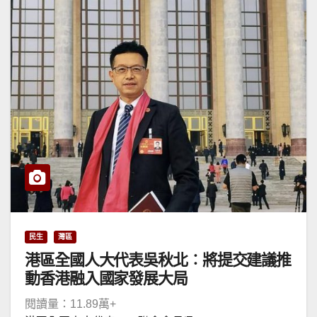
民生
灣區
港區全國人大代表吳秋北︰將提交建議推
動香港融入國家發展大局
閱讀量：11.89萬+