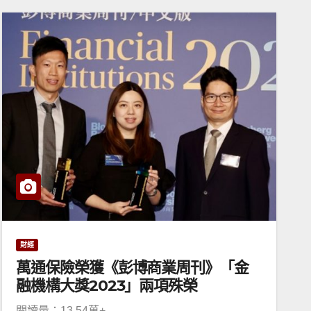
財經
萬通保險榮獲《彭博商業周刊》「金
融機構大獎2023」兩項殊榮
閱讀量：13.54萬+