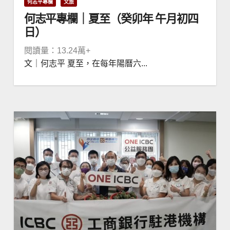
何志平專欄
文旅
何志平專欄｜夏至（癸卯年 午月初四
日）
閱讀量：13.24萬+
文｜何志平 夏至，在每年陽曆六...