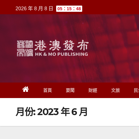
跳
2026 年 8 月 8 日
05：15：48
至
內
容
首頁
要聞
財經
文旅
民
月份:
2023 年 6 月