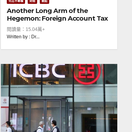
何志平專欄
財經
觀點
Another Long Arm of the
Hegemon: Foreign Account Tax
Compliance Act
閱讀量：15.04萬+
Written by : Dr...