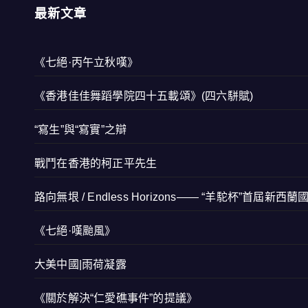
最新文章
《七絕·丙午立秋嘆》
《香港佳佳舞蹈學院四十五載頌》(四六駢賦)
“寫生”與“寫實”之辯
戰鬥在香港的柯正平先生
路向無垠 / Endless Horizons—— “羊駝杯”首屆新
《七絕·嘆颱風》
大美中國|雨荷凝露
《關於解決“仁愛礁事件”的提議》