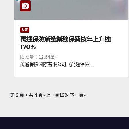
財經
萬通保險新造業務保費按年上升逾
170%
閱讀量：12.64萬+
萬通保險國際有限公司（萬通保險...
第 2 頁，共 4 頁
«上一頁
1
2
3
4
下一頁»