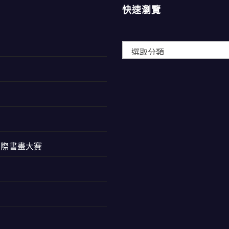
快速瀏覽
快
速
瀏
覽
西蘭國際書畫大賽