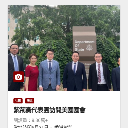
社團
灣區
紫荊黨代表團訪問美國國會
閱讀量：9.86萬+
當地時間6月21日， 香港紫荊...