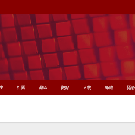
生
社團
灣區
觀點
人物
絲路
攝