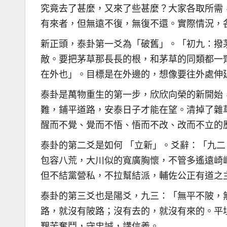
究竟去了甚麼，又來了些甚麼？大家各取所需
有來者，但無遠不復，無復不還。實際情況，
新正頭，泰卦第一爻為「破舊」。「初九：撥
敵。要把茅草那長長的根，和茅草的同類都一
在外也」。目標是在外邊的，想像要往外處伸
泰卦是萬物重生的第一步，欣欣向榮的新開始
難，鋪平道路，安泰日子才能在望。清掉了雜草
醒而不覺、覺而不悟、悟而不改、改而不立的
泰卦的第二爻是如何 「立新」。爻辭：「九
包容八荒，大川似的寬廣胸懷，不管多遙遠崎
但不結黨營私，不拉幫結派，輔佐公正有道之
泰卦的第三爻也是陽爻，九三：「無平不陂，
路，就沒有陂路；沒有去的，就沒有來的。平
艱苦奮鬥，守忠誠，講信義。