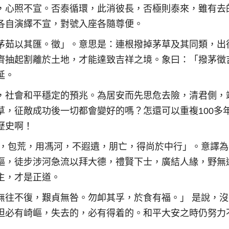
，心照不宣。否泰循環，此消彼長，否極則泰來，雖有去
各自演繹不宣，對號入座各隨尊便。
茅茹以其匯。徵」。意思是：連根撥掉茅草及其同類，出
齊抽起割離於土地，才能達致吉祥之境。象曰：「撥茅徵
延。
，社會和平穩定的預兆。為居安而先思危去險，清君側，
，征敵成功後一切都會變好的嗎？怎還可以重複100多
歷史啊！
二，包荒，用馮河，不遐遺，朋亡，得尚於中行」。意譯為
嶇，徒步涉河急流以拜大德，禮賢下士，廣結人緣，野無
主，才是正道。
無往不復，艱貞無咎。勿卹其孚，於食有福。」 是說，沒
坦必有崎嶇，失去的，必有得着的。和平大安之時仍努力