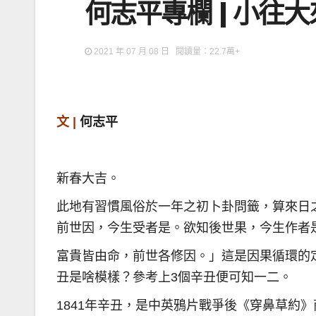
何志平專欄 | 小往大
2021 年 07 月 08 日 閱讀量：22.7萬+
文 |
何志平
新春大吉。
此地有習慣風俗於一年之初卜卦問籤，算來日
前世因，今生受者是。欲知後世果，今生作者
富貴皆由命，前世各修因。」這是因果循環的定
丑是啥模樣？參考上3個辛丑便可知一二。
1841年辛丑，是中英鴉片戰爭後《穿鼻草約》