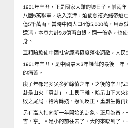
1901年辛丑，正是國家大難的壞日子。前兩年
八國5萬聯軍，攻入京津，迫使慈禧光緒帝逃亡
億5千萬両，當時中國人口4億5,000萬，用
還清，本息共計9.8億両白銀，翻一倍多，也
身。
巨額賠款使中國社會經濟極度落後凋敝，人民
1961年辛丑，是中國最大3年饑荒的最後一年
的痛苦。
庚子年都是多災多難峰值之年，之後的辛丑就
卦是山火「賁卦」，上艮下離，暗示山下大火
敗之尾局，拾片餘殘，撥亂反正，重創生機再
另有高人指向新一年開始的卦象。正月為寅，
吉，亨」。是小的前往去了，大的來臨到了，