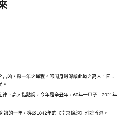
來
之吉凶，探一年之運程。叩問身邊深諳此道之高人，曰：
是。
律。高人指點說，今年是辛丑年，60年一甲子。2021
商談的一年，導致1842年的《南京條約》割讓香港。