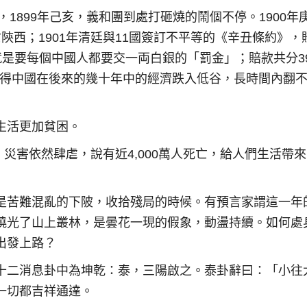
，1899年己亥，義和團到處打砸燒的鬧個不停。1900年
陝西；1901年清廷與11國簽訂不平等的《辛丑條約》，
意就是要每個中國人都要交一両白銀的「罰金」；賠款共分3
使得中國在後來的幾十年中的經濟跌入低谷，長時間內翻
生活更加貧困。
，災害依然肆虐，說有近4,000萬人死亡，給人們生活帶
是苦難混亂的下陂，收拾殘局的時候。有預言家謂這一年
燒光了山上叢林，是曇花一現的假象，動盪持續。如何處
出發上路？
十二消息卦中為坤乾：泰，三陽啟之。泰卦辭曰：「小往
一切都吉祥通達。