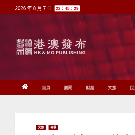
跳
2026 年 8 月 7 日
23：45：29
至
內
容
首頁
要聞
財經
文旅
民
文旅
專欄