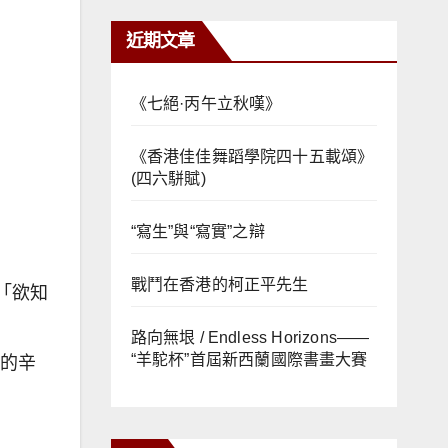
近期文章
《七絕·丙午立秋嘆》
《香港佳佳舞蹈學院四十五載頌》
(四六駢賦)
“寫生”與“寫實”之辯
戰鬥在香港的柯正平先生
「欲知
路向無垠 / Endless Horizons——
“羊駝杯”首屆新西蘭國際書畫大賽
年的辛