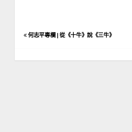
文
何志平專欄 | 從《十牛》說《三牛》
章
導
覽