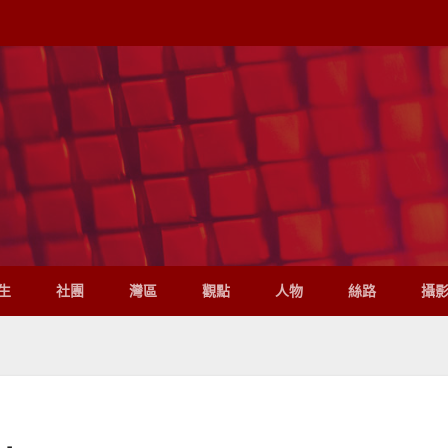
生
社團
灣區
觀點
人物
絲路
攝