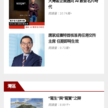
大灣區企業邁向 AI 數智名片時
代
閱讀量：10.74萬+
唐家成獲特首核准再任港交所
主席 任期即時生效
閱讀量：9.73萬+
灣區
“寫生”與“寫實”之辯
閱讀量：8.99千+