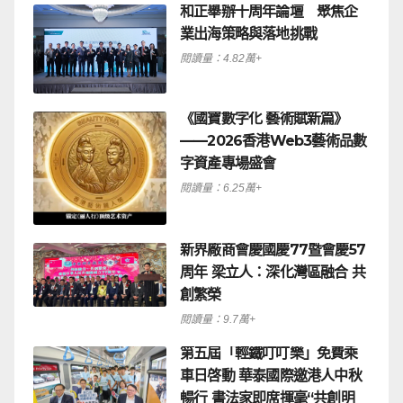
和正舉辦十周年論壇 聚焦企
業出海策略與落地挑戰
閱讀量：4.82萬+
《國寶數字化 藝術賦新篇》
——2026香港Web3藝術品數
字資產專場盛會
閱讀量：6.25萬+
新界廠商會慶國慶77暨會慶57
周年 梁立人：深化灣區融合 共
創繁榮
閱讀量：9.7萬+
第五屆「輕鐵叮叮樂」免費乘
車日啓動 華泰國際邀港人中秋
暢行 書法家即席揮毫“共創明