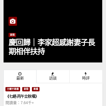
要聞
慶回歸｜李家超感謝妻子長
期相伴扶持
最新
訪談
時評
方耀平專欄
要聞
專欄
《七絕·丙午立秋嘆》
閱讀量：7.64千+