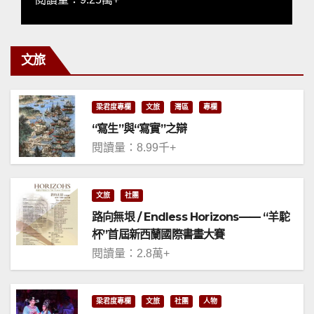
文旅
梁君度專欄
文旅
灣區
專欄
“寫生”與“寫實”之辯
閱讀量：8.99千+
文旅
社團
路向無垠 / Endless Horizons—— “羊駝
杯”首屆新西蘭國際書畫大賽
閱讀量：2.8萬+
梁君度專欄
文旅
社團
人物