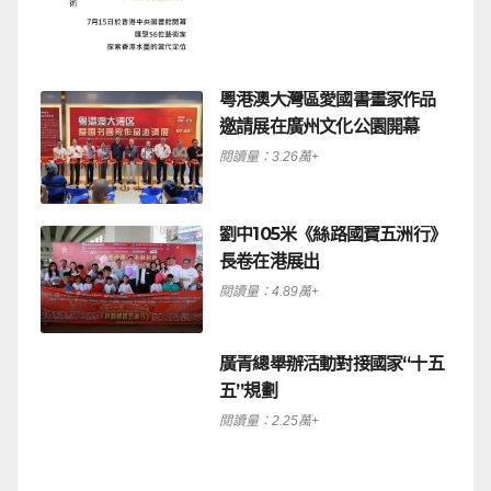
粵港澳大灣區愛國書畫家作品
邀請展在廣州文化公園開幕
閱讀量：3.26萬+
劉中105米《絲路國寶五洲行》
長卷在港展出
閱讀量：4.89萬+
廣青總舉辦活動對接國家“十五
五”規劃
閱讀量：2.25萬+