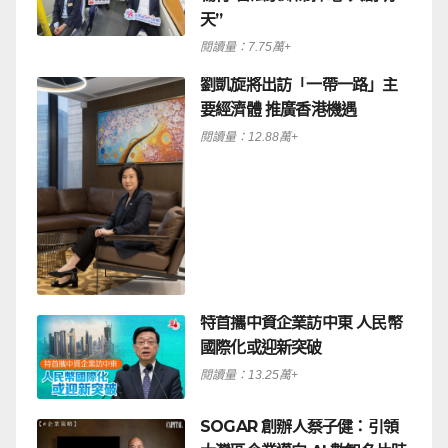
天”
閱讀量：7.75萬+
劉凱旋將出訪「一帶一路」主
要經濟體 推廣香港機遇
閱讀量：12.88萬+
特首攜中資企業訪中東 人民幣
國際化或迎新突破
閱讀量：13.25萬+
SOGAR 創辦人蔡子健：引領