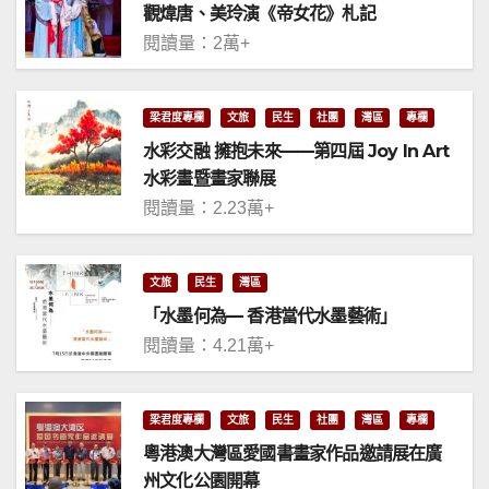
觀煒唐、美玲演《帝女花》札記
閱讀量：2萬+
梁君度專欄
文旅
民生
社團
灣區
專欄
水彩交融 擁抱未來——第四屆 Joy In Art
水彩畫暨畫家聯展
閱讀量：2.23萬+
文旅
民生
灣區
「水墨何為— 香港當代水墨藝術」
閱讀量：4.21萬+
梁君度專欄
文旅
民生
社團
灣區
專欄
粵港澳大灣區愛國書畫家作品邀請展在廣
州文化公園開幕