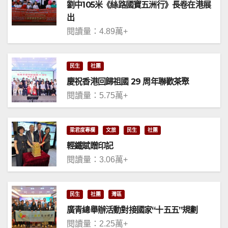
劉中105米《絲路國寶五洲行》長卷在港展
出
閱讀量：4.89萬+
民生
社團
慶祝香港回歸祖國 29 周年聯歡茶聚
閱讀量：5.75萬+
梁君度專欄
文旅
民生
社團
輕鐵賦贈印記
閱讀量：3.06萬+
民生
社團
灣區
廣青總舉辦活動對接國家“十五五”規劃
閱讀量：2.25萬+