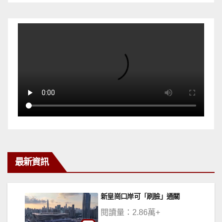
最新資訊
儀：續服
新皇崗口岸可「刷臉」通關
政
閱讀量：2.86萬+