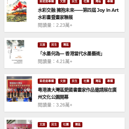
梁君度專欄
文旅
民生
社團
灣區
專欄
水彩交融 擁抱未來——第四屆 Joy In Art
水彩畫暨畫家聯展
閱讀量：2.23萬+
文旅
民生
灣區
「水墨何為— 香港當代水墨藝術」
閱讀量：4.21萬+
梁君度專欄
文旅
民生
社團
灣區
專欄
粵港澳大灣區愛國書畫家作品邀請展在廣
州文化公園開幕
閱讀量：3.26萬+
文旅
民生
社團
灣區