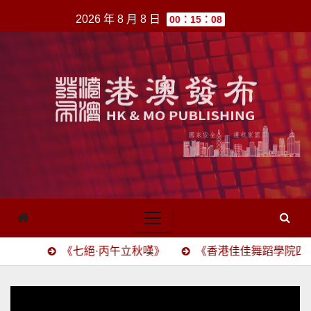
跳
2026 年 8 月 8 日
00：15：08
至
內
容
《七絕·丙午立秋嘆》
《香港佳佳舞蹈學院四十五載頌》(