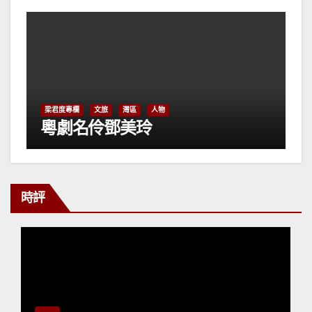
梁君度專欄
文旅
灣區
人物
粵劇名伶鄧美玲
時評