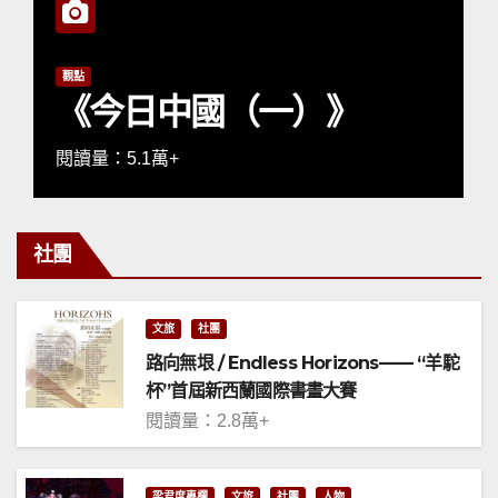
觀點
《今日中國（一）》
閱讀量：5.1萬+
社團
文旅
社團
路向無垠 / Endless Horizons—— “羊駝
杯”首屆新西蘭國際書畫大賽
閱讀量：2.8萬+
梁君度專欄
文旅
社團
人物