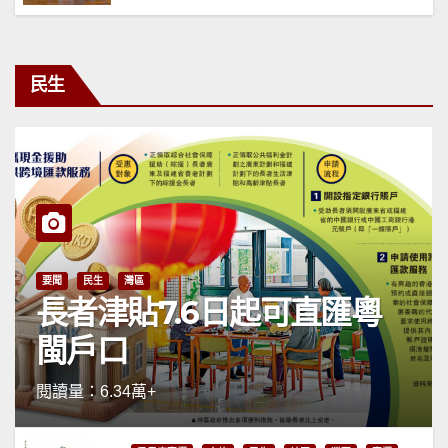
民生
要聞
民生
灣區
長者津貼7.6日起可直匯粵
閩戶口
閱讀量：6.34萬+