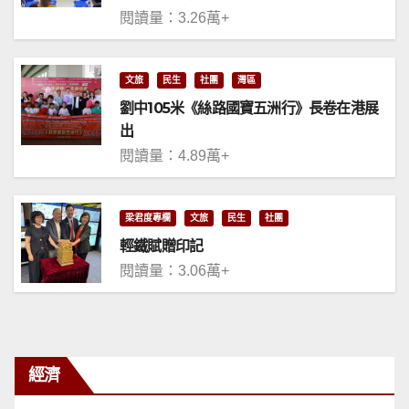
閱讀量：3.26萬+
文旅
民生
社團
灣區
劉中105米《絲路國寶五洲行》長卷在港展
出
閱讀量：4.89萬+
梁君度專欄
文旅
民生
社團
輕鐵賦贈印記
閱讀量：3.06萬+
經濟