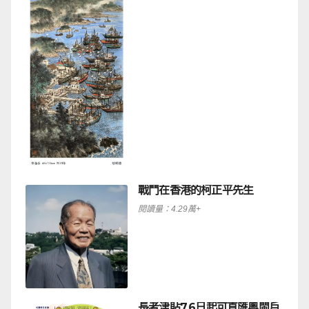
戰鬥在香港的柯正平先生
閱讀量：4.29萬+
長者津貼7.6日起可直匯粵閩戶