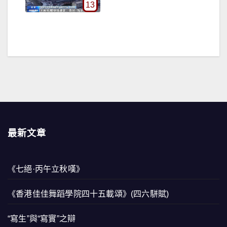
13
最新文章
《七絕·丙午立秋嘆》
《香港佳佳舞蹈學院四十五載頌》(四六駢賦)
“寫生”與“寫實”之辯