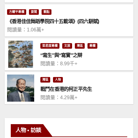
方耀平專欄
要聞
觀點
《香港佳佳舞蹈學院四十五載頌》(四六駢賦)
閱讀量：1.06萬+
梁君度專欄
文旅
灣區
專欄
“寫生”與“寫實”之辯
閱讀量：8.99千+
灣區
人物
戰鬥在香港的柯正平先生
閱讀量：4.29萬+
人物 • 訪談