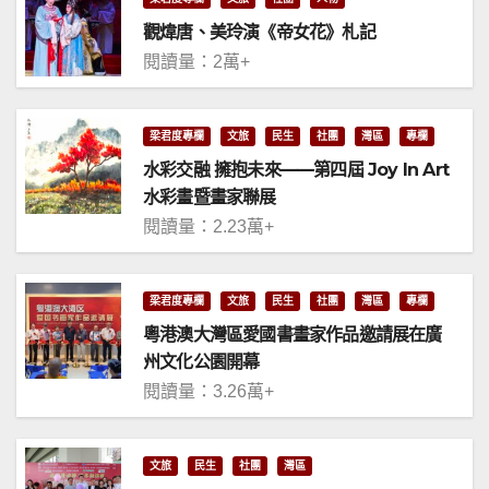
觀煒唐、美玲演《帝女花》札記
閱讀量：2萬+
梁君度專欄
文旅
民生
社團
灣區
專欄
水彩交融 擁抱未來——第四屆 Joy In Art
水彩畫暨畫家聯展
閱讀量：2.23萬+
梁君度專欄
文旅
民生
社團
灣區
專欄
粵港澳大灣區愛國書畫家作品邀請展在廣
州文化公園開幕
閱讀量：3.26萬+
文旅
民生
社團
灣區