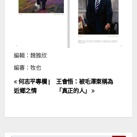
編輯：魏雅欣
編審：牧也
文
何志平專欄 |
王會悟：被毛澤東稱為
章
近鄉之情
「真正的人」
導
覽