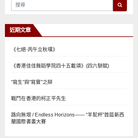
近期文章
《七絕·丙午立秋嘆》
《香港佳佳舞蹈學院四十五載頌》(四六駢賦)
“寫生”與“寫實”之辯
戰鬥在香港的柯正平先生
路向無垠 / Endless Horizons—— “羊駝杯”首屆新西
蘭國際書畫大賽