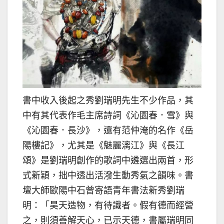
書中收入後起之秀劉瑞明先生不少作品，其
中有其代表作毛主席詩詞《沁園春．雪》與
《沁園春．長沙》，還有范仲淹的名作《岳
陽樓記》，尤其是《魅麗漓江》與《長江
頌》是劉瑞明創作的歌詞中遴選出兩首，形
式新穎，拙中透出活潑生動秀氣之韻味。書
壇大師歐陽中石曾寄語青年書法新秀劉瑞
明：「昊天造物，有待識者。假有德而經營
之，則須善解天心，已示天德，書屬瑞明同