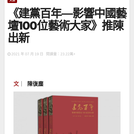
文旅
《建黨百年—影響中國藝
壇100位藝術大家》推陳
出新
2021 年 07 月 19 日 閱讀量：23.22萬+
文
｜
陳復塵