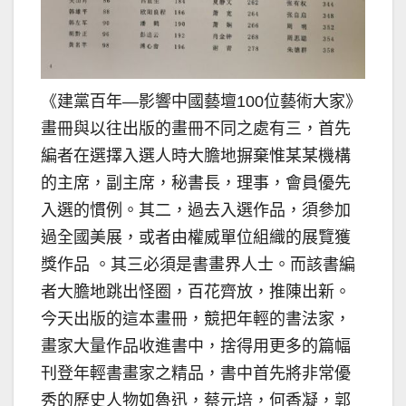
《建黨百年—影響中國藝壇100位藝術大家》
畫冊與以往出版的畫冊不同之處有三，首先
編者在選擇入選人時大膽地摒棄惟某某機構
的主席，副主席，秘書長，理事，會員優先
入選的慣例。其二，過去入選作品，須參加
過全國美展，或者由權威單位組織的展覽獲
獎作品 。其三必須是書畫界人士。而該書編
者大膽地跳出怪圈，百花齊放，推陳出新。
今天出版的這本畫冊，競把年輕的書法家，
畫家大量作品收進書中，捨得用更多的篇幅
刊登年輕書畫家之精品，書中首先將非常優
秀的歷史人物如魯迅，蔡元培，何香凝，郭