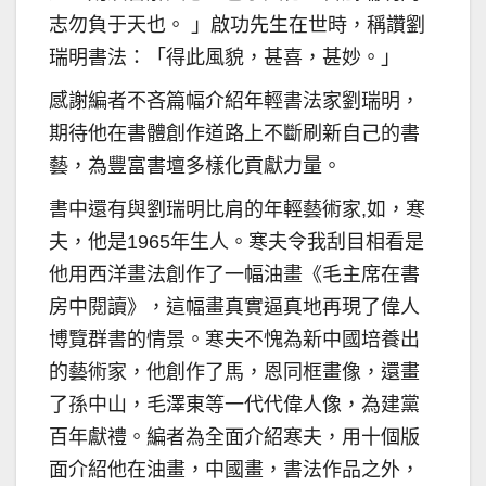
志勿負于天也。 」啟功先生在世時，稱讚劉
瑞明書法：「得此風貌，甚喜，甚妙。」
感謝編者不吝篇幅介紹年輕書法家劉瑞明，
期待他在書體創作道路上不斷刷新自己的書
藝，為豐富書壇多樣化貢獻力量。
書中還有與劉瑞明比肩的年輕藝術家,如，寒
夫，他是1965年生人。寒夫令我刮目相看是
他用西洋畫法創作了一幅油畫《毛主席在書
房中閱讀》，這幅畫真實逼真地再現了偉人
博覽群書的情景。寒夫不愧為新中國培養出
的藝術家，他創作了馬，恩同框畫像，還畫
了孫中山，毛澤東等一代代偉人像，為建黨
百年獻禮。編者為全面介紹寒夫，用十個版
面介紹他在油畫，中國畫，書法作品之外，