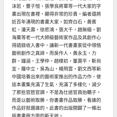
沬若，豐子愷，張學良將軍等一代大家的字
畫出現在書裡，顯得非常的珍貴。編者還將
近百年湧現的書畫大家，如齊白石，黃賓
虹，潘天壽，徐悲鴻，張大千，趙無極，劉
海粟等老一代大師級藝術家作品及其創作心
得語錄收入書中，讓新一代書畫家從中領悟
藝術創作之真諦。而吳作人，黃永玉，力
群，鐘涵，王學仲，趙樸初，董壽平，靳尚
宜，羅中立，吳為山，楊飛雲，劉文西等新
中國培養出來的藝術家推出的作品力作，使
這本畫集充滿了生氣，充滿了多樣化，減少
了那些官腔官調。不是為仕途官員抬轎子。
而是以藝術取勝，你書畫作品取勝，看誰的
作品好就選誰的。此書的出版開闢了一條出
版書畫冊方面的新天地。