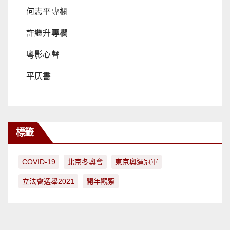
何志平專欄
許繼升專欄
粵影心聲
平仄書
標籤
COVID-19
北京冬奧會
東京奧運冠軍
立法會選舉2021
開年觀察