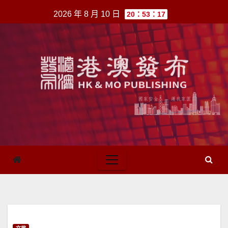
跳
2026 年 8 月 10 日
20：53：17
至
內
容