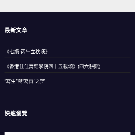
最新文章
《七絕·丙午立秋嘆》
《香港佳佳舞蹈學院四十五載頌》(四六駢賦)
“寫生”與“寫實”之辯
快速瀏覽