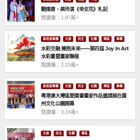
觀煒唐、美玲演《帝女花》札記
閱讀量：1.97萬+
梁君度專欄
文旅
民生
社團
灣區
專欄
水彩交融 擁抱未來——第四屆 Joy In Art
水彩畫暨畫家聯展
閱讀量：2.23萬+
梁君度專欄
文旅
民生
社團
灣區
專欄
粵港澳大灣區愛國書畫家作品邀請展在廣
州文化公園開幕
閱讀量：3.24萬+
文旅
民生
社團
灣區