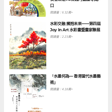
口
閱讀量：6.32萬+
水彩交融 擁抱未來——第四屆
Joy in Art 水彩畫暨畫家聯展
閱讀量：2.23萬+
「水墨何為— 香港當代水墨藝
術」
閱讀量：4.18萬+