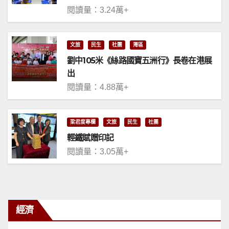
閱讀量：3.24萬+
文旅
民生
社團
灣區
劉中105米《絲路國寶五洲行》長卷在港展
出
閱讀量：4.88萬+
梁君度專欄
文旅
民生
社團
輕鐵賦贈印記
閱讀量：3.05萬+
經濟