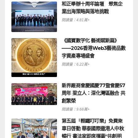
和正舉辦十周年論壇 聚焦企
業出海策略與落地挑戰
閱讀量：4.81萬+
《國寶數字化 藝術賦新篇》
——2026香港Web3藝術品數
字資產專場盛會
閱讀量：6.22萬+
新界廠商會慶國慶77暨會慶57
周年 梁立人：深化灣區融合 共
創繁榮
閱讀量：9.68萬+
第五屆「輕鐵叮叮樂」免費乘
車日啓動 華泰國際邀港人中秋
暢行 書法家即席揮毫“共創明