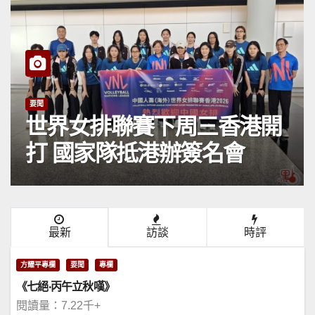
要聞
世界女排聯賽下周三香港開
打 國家隊抵港辦簽名會
最新
訪談
時評
方耀平專欄
要聞
專欄
《七絕·丙午立秋嘆》
閱讀量：7.22千+