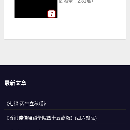
閱讀量：2.81萬+
7
最新文章
《七絕·丙午立秋嘆》
《香港佳佳舞蹈學院四十五載頌》(四六駢賦)