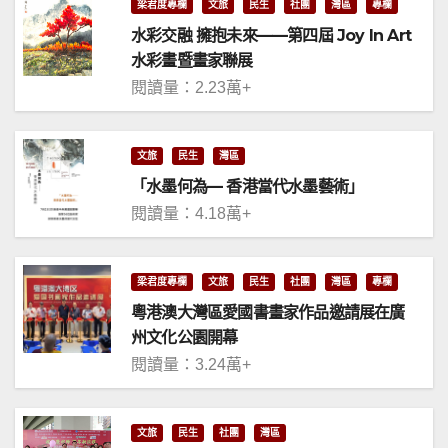
梁君度專欄
文旅
民生
社團
灣區
專欄
水彩交融 擁抱未來——第四屆 Joy In Art
水彩畫暨畫家聯展
閱讀量：2.23萬+
文旅
民生
灣區
「水墨何為— 香港當代水墨藝術」
閱讀量：4.18萬+
梁君度專欄
文旅
民生
社團
灣區
專欄
粵港澳大灣區愛國書畫家作品邀請展在廣
州文化公園開幕
閱讀量：3.24萬+
文旅
民生
社團
灣區