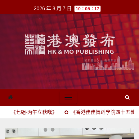
跳
2026 年 8 月 7 日
10：05：17
至
內
容
·丙午立秋嘆》
《香港佳佳舞蹈學院四十五載頌》(四六駢賦