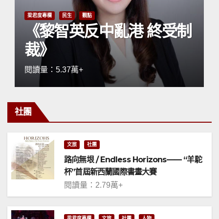
梁君度專欄
民生
觀點
《黎智英反中亂港 終受制
裁》
閱讀量：5.37萬+
社團
文旅
社團
路向無垠 / Endless Horizons—— “羊駝
杯”首屆新西蘭國際書畫大賽
閱讀量：2.79萬+
梁君度專欄
文旅
社團
人物