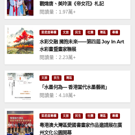
觀煒唐、美玲演《帝女花》札記
閱讀量：1.97萬+
梁君度專欄
文旅
民生
社團
灣區
專欄
水彩交融 擁抱未來——第四屆 Joy In Art
水彩畫暨畫家聯展
閱讀量：2.23萬+
文旅
民生
灣區
「水墨何為— 香港當代水墨藝術」
閱讀量：4.18萬+
梁君度專欄
文旅
民生
社團
灣區
專欄
粵港澳大灣區愛國書畫家作品邀請展在廣
州文化公園開幕