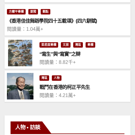
方耀平專欄
要聞
觀點
《香港佳佳舞蹈學院四十五載頌》(四六駢賦)
閱讀量：1.04萬+
梁君度專欄
文旅
灣區
專欄
“寫生”與“寫實”之辯
閱讀量：8.82千+
灣區
人物
戰鬥在香港的柯正平先生
閱讀量：4.21萬+
人物 • 訪談