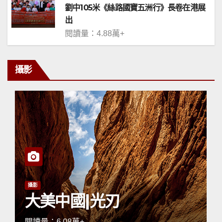
劉中105米《絲路國寶五洲行》長卷在港展
出
閱讀量：4.88萬+
攝影
攝影
大美中國|光刃
閱讀量：6.08萬+