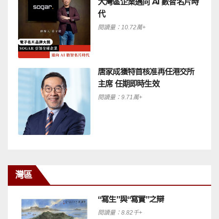
大灣區企業邁向 AI 數智名片時
代
閱讀量：10.72萬+
唐家成獲特首核准再任港交所
主席 任期即時生效
閱讀量：9.71萬+
灣區
“寫生”與“寫實”之辯
閱讀量：8.82千+