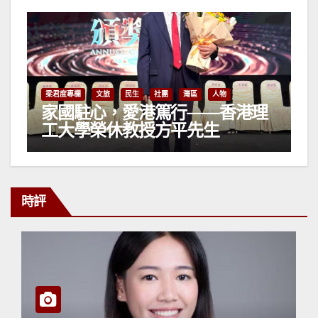
梁君度專欄
文旅
民生
社團
灣區
人物
家國駐心，愛港篤行——香港理
工大學榮休教授方平先生
時評