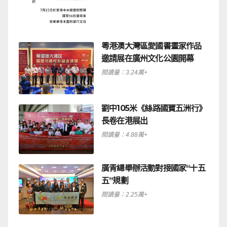
粵港澳大灣區愛國書畫家作品
邀請展在廣州文化公園開幕
閱讀量：3.24萬+
劉中105米《絲路國寶五洲行》
長卷在港展出
閱讀量：4.88萬+
廣青總舉辦活動對接國家“十五
五”規劃
閱讀量：2.25萬+