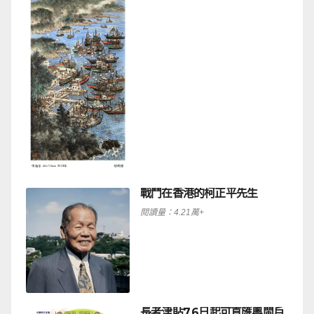
戰鬥在香港的柯正平先生
閱讀量：4.21萬+
長者津貼7.6日起可直匯粵閩戶