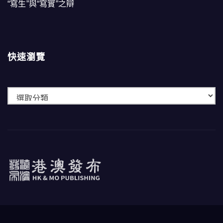
“寫生”與“寫實”之辯
快速瀏覽
快
速
瀏
覽
港澳發布
HK & MO PUBLISHING