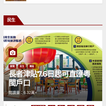
民生
要聞
民生
灣區
長者津貼7.6日起可直匯粵
閩戶口
閱讀量：6.32萬+