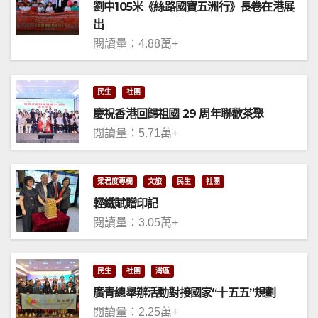
劉中105米《絲路國寶五洲行》長卷在港展
出
閱讀量：4.88萬+
民生
社團
慶祝香港回歸祖國 29 周年聯歡茶聚
閱讀量：5.71萬+
梁君度專欄
文旅
民生
社團
輕鐵賦贈印記
閱讀量：3.05萬+
民生
社團
灣區
廣青總舉辦活動對接國家“十五五”規劃
閱讀量：2.25萬+