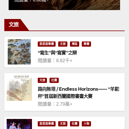
文旅
梁君度專欄
文旅
灣區
專欄
“寫生”與“寫實”之辯
閱讀量：8.82千+
文旅
社團
路向無垠 / Endless Horizons—— “羊駝
杯”首屆新西蘭國際書畫大賽
閱讀量：2.79萬+
梁君度專欄
文旅
社團
人物