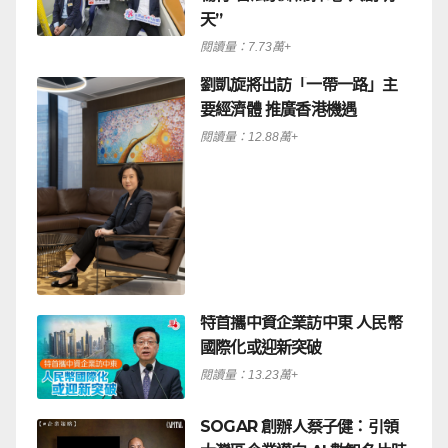
天”
閱讀量：7.73萬+
劉凱旋將出訪「一帶一路」主
要經濟體 推廣香港機遇
閱讀量：12.88萬+
特首攜中資企業訪中東 人民幣
國際化或迎新突破
閱讀量：13.23萬+
SOGAR 創辦人蔡子健：引領