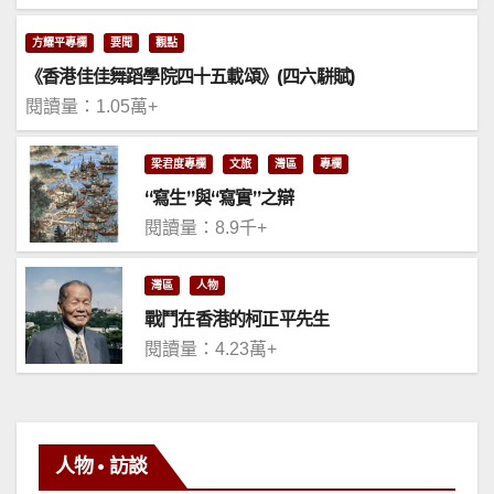
方耀平專欄
要聞
觀點
《香港佳佳舞蹈學院四十五載頌》(四六駢賦)
閱讀量：1.05萬+
梁君度專欄
文旅
灣區
專欄
“寫生”與“寫實”之辯
閱讀量：8.9千+
灣區
人物
戰鬥在香港的柯正平先生
閱讀量：4.23萬+
人物 • 訪談