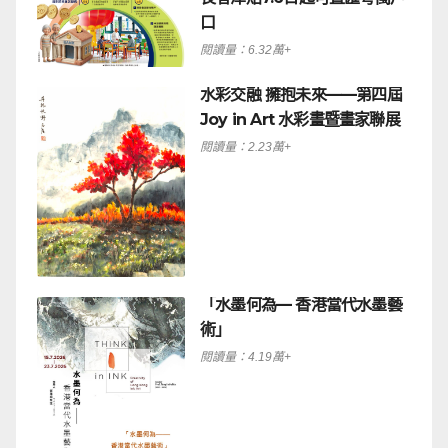
口
閱讀量：6.32萬+
水彩交融 擁抱未來——第四屆
Joy in Art 水彩畫暨畫家聯展
閱讀量：2.23萬+
「水墨何為— 香港當代水墨藝
術」
閱讀量：4.19萬+