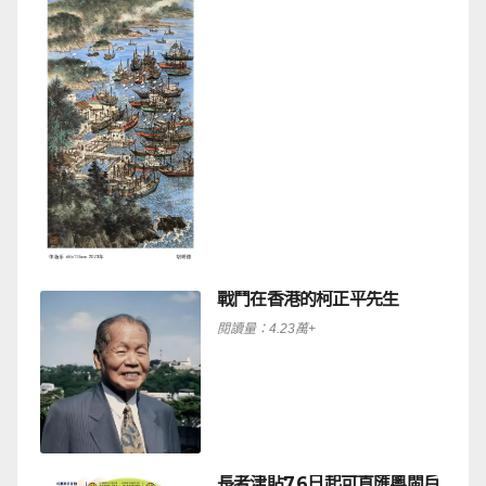
戰鬥在香港的柯正平先生
閱讀量：4.23萬+
長者津貼7.6日起可直匯粵閩戶