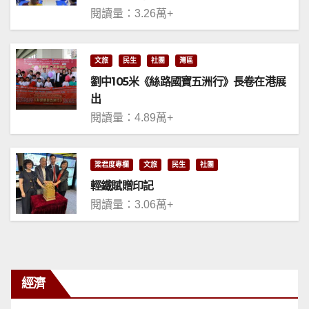
閱讀量：3.26萬+
文旅
民生
社團
灣區
劉中105米《絲路國寶五洲行》長卷在港展
出
閱讀量：4.89萬+
梁君度專欄
文旅
民生
社團
輕鐵賦贈印記
閱讀量：3.06萬+
經濟