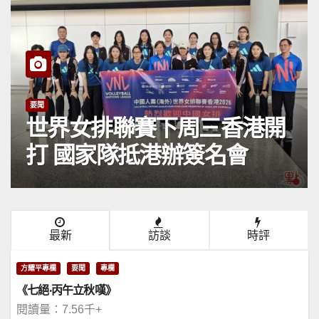
要聞
世界女排聯賽下周三香港開
打 國家隊抵港辦簽名會
最新
訪談
時評
方耀平專欄
要聞
專欄
《七絕·丙午立秋嘆》
閱讀量：7.56千+