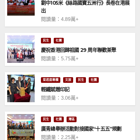
劉中105米《絲路國寶五洲行》長卷在港展
出
閱讀量：4.89萬+
民生
社團
慶祝香港回歸祖國 29 周年聯歡茶聚
閱讀量：5.75萬+
梁君度專欄
文旅
民生
社團
輕鐵賦贈印記
閱讀量：3.06萬+
民生
社團
灣區
廣青總舉辦活動對接國家“十五五”規劃
閱讀量：2.25萬+