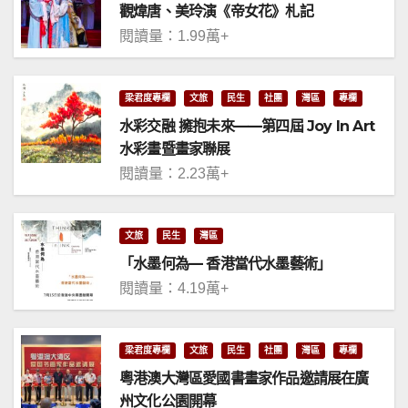
觀煒唐、美玲演《帝女花》札記
閱讀量：1.99萬+
梁君度專欄
文旅
民生
社團
灣區
專欄
水彩交融 擁抱未來——第四屆 Joy In Art
水彩畫暨畫家聯展
閱讀量：2.23萬+
文旅
民生
灣區
「水墨何為— 香港當代水墨藝術」
閱讀量：4.19萬+
梁君度專欄
文旅
民生
社團
灣區
專欄
粵港澳大灣區愛國書畫家作品邀請展在廣
州文化公園開幕