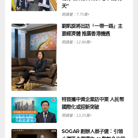
天”
閱讀量：7.75萬+
劉凱旋將出訪「一帶一路」主
要經濟體 推廣香港機遇
閱讀量：12.88萬+
特首攜中資企業訪中東 人民幣
國際化或迎新突破
閱讀量：13.25萬+
SOGAR 創辦人蔡子健：引領