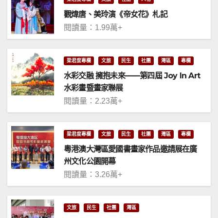
觀煒唐、美玲演《帝女花》札記
閱讀量：1.99萬+
梁君度專欄
文旅
民生
社團
灣區
專欄
水彩交融 擁抱未來——第四屆 Joy In Art
水彩畫暨畫家聯展
閱讀量：2.23萬+
梁君度專欄
文旅
民生
社團
灣區
專欄
粵港澳大灣區愛國書畫家作品邀請展在廣
州文化公園開幕
閱讀量：3.26萬+
文旅
民生
社團
灣區