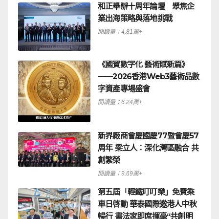
和正舉辦十周年論壇 聚焦企
業出海策略與落地挑戰
閱讀量：4.81萬+
《國寶數字化 藝術賦新篇》
——2026香港Web3藝術品數
字資產專場盛會
閱讀量：6.24萬+
新界廠商會慶國慶77暨會慶57
周年 梁立人：深化灣區融合 共
創繁榮
閱讀量：9.69萬+
第五屆「輕鐵叮叮樂」免費乘
車日啓動 華泰國際邀港人中秋
暢行 書法家即席揮毫“共創明