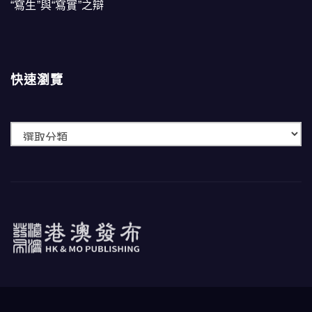
“寫生”與“寫實”之辯
快速瀏覽
快
速
瀏
覽
港澳發布
HK & MO PUBLISHING