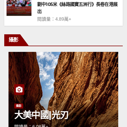
劉中105米《絲路國寶五洲行》長卷在港展
出
閱讀量：4.89萬+
攝影
攝影
大美中國|田園晨曲
閱讀量：7.4萬+