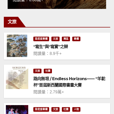
文旅
梁君度專欄
文旅
灣區
專欄
“寫生”與“寫實”之辯
閱讀量：8.9千+
文旅
社團
路向無垠 / Endless Horizons—— “羊駝
杯”首屆新西蘭國際書畫大賽
閱讀量：2.79萬+
梁君度專欄
文旅
社團
人物