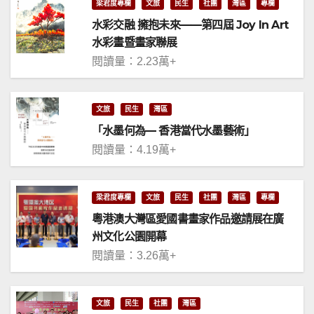
梁君度專欄
文旅
民生
社團
灣區
專欄
水彩交融 擁抱未來——第四屆 Joy In Art
水彩畫暨畫家聯展
閱讀量：2.23萬+
文旅
民生
灣區
「水墨何為— 香港當代水墨藝術」
閱讀量：4.19萬+
梁君度專欄
文旅
民生
社團
灣區
專欄
粵港澳大灣區愛國書畫家作品邀請展在廣
州文化公園開幕
閱讀量：3.26萬+
文旅
民生
社團
灣區