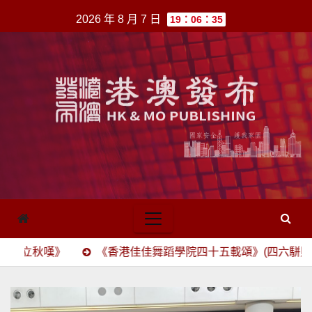
跳
2026 年 8 月 7 日
19：06：35
至
內
容
《香港佳佳舞蹈學院四十五載頌》(四六駢賦)
“寫生”