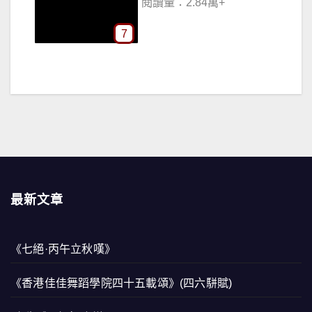
閱讀量：2.66萬+
8
最新文章
《七絕·丙午立秋嘆》
《香港佳佳舞蹈學院四十五載頌》(四六駢賦)