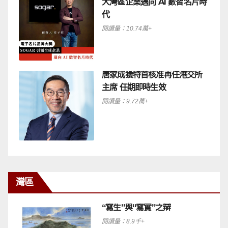
大灣區企業邁向 AI 數智名片時
代
閱讀量：10.74萬+
唐家成獲特首核准再任港交所
主席 任期即時生效
閱讀量：9.72萬+
灣區
“寫生”與“寫實”之辯
閱讀量：8.9千+