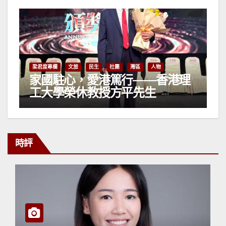
梁君度專欄
文旅
民生
人物
專欄
《獅子山》——萬鼎傾情之作
時評