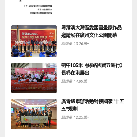
粵港澳大灣區愛國書畫家作品
邀請展在廣州文化公園開幕
閱讀量：3.26萬+
劉中105米《絲路國寶五洲行》
長卷在港展出
閱讀量：4.89萬+
廣青總舉辦活動對接國家“十五
五”規劃
閱讀量：2.25萬+