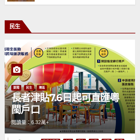
民生
要聞
民生
灣區
長者津貼7.6日起可直匯粵
閩戶口
閱讀量：6.32萬+