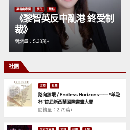
制
觀點
《今日中國（四）》
閱讀量：8.35萬+
社團
文旅
社團
路向無垠 / Endless Horizons—— “羊駝
杯”首屆新西蘭國際書畫大賽
閱讀量：2.79萬+
梁君度專欄
文旅
社團
人物