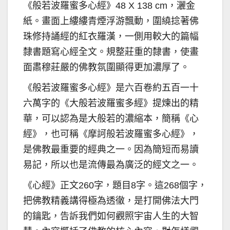
《般若波羅蜜多心經》48 X 138 cm，灑金
紙。畫面上縷縷青煙浮游飄動，圍繞捻著佛
珠修持誦經的紅衣羅漢，一側用較大的篇幅
隸書題寫心經全文。規整莊重的隸書，使畫
面肅穆莊嚴的佛教氛圍顯得更加濃厚了。
《般若波羅蜜多心經》是六百卷約五百一十
六萬字的《大般若波羅蜜多經》提煉出的精
華，可以認為是大般若的濃縮本，簡稱《心
經》，也可稱《摩訶般若波羅蜜多心經》，
是佛教最重要的經典之一。因為簡短而易讀
易記，所以也是流傳最為廣泛的經文之一。
《心經》正文260字，題目8字。這268個字，
把佛教精義講得極為透徹，是打開佛法大門
的鑰匙，告訴我們如何觀照宇宙人生的大智