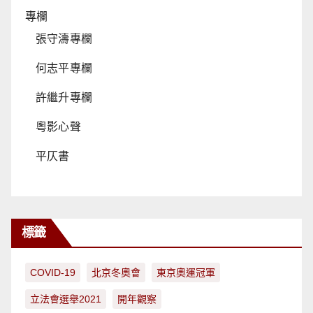
專欄
張守濤專欄
何志平專欄
許繼升專欄
粵影心聲
平仄書
標籤
COVID-19
北京冬奧會
東京奧運冠軍
立法會選舉2021
開年觀察