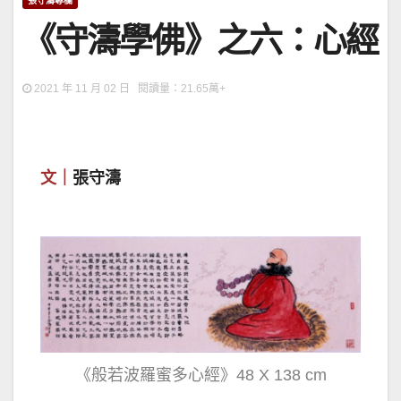
張守濤專欄
《守濤學佛》之六：心經
2021 年 11 月 02 日 閱讀量：21.65萬+
文｜
張守濤
《般若波羅蜜多心經》48 X 138 cm