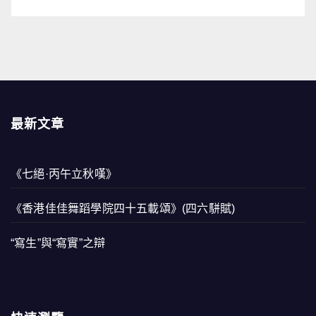
最新文章
《七絕·丙午立秋嘆》
《香港佳佳舞蹈學院四十五載頌》(四六駢賦)
“寫生”與“寫實”之辯