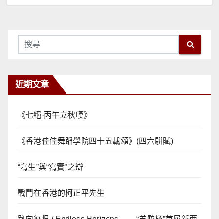
覽
近期文章
《七絕·丙午立秋嘆》
《香港佳佳舞蹈學院四十五載頌》(四六駢賦)
“寫生”與“寫實”之辯
戰鬥在香港的柯正平先生
路向無垠 / Endless Horizons—— “羊駝杯”首屆新西