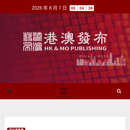
跳
2026 年 8 月 7 日
00：04：38
至
內
容