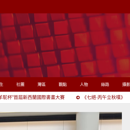
生
社團
灣區
觀點
人物
絲路
攝
屆新西蘭國際書畫大賽
《七絕·丙午立秋嘆》
《香港佳佳