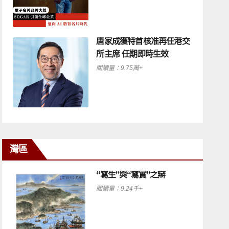
唐家成獲特首核准再任港交
所主席 任期即時生效
閱讀量：9.75萬+
灣區
“寫生”與“寫實”之辯
閱讀量：9.24千+