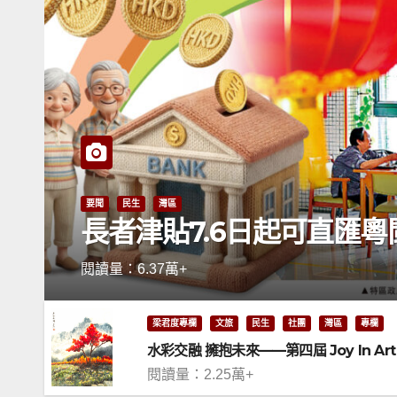
要聞
民生
灣區
長者津貼7.6日起可直匯粵
閱讀量：6.37萬+
梁君度專欄
文旅
民生
社團
灣區
專欄
水彩交融 擁抱未來——第四屆 Joy In A
閱讀量：2.25萬+