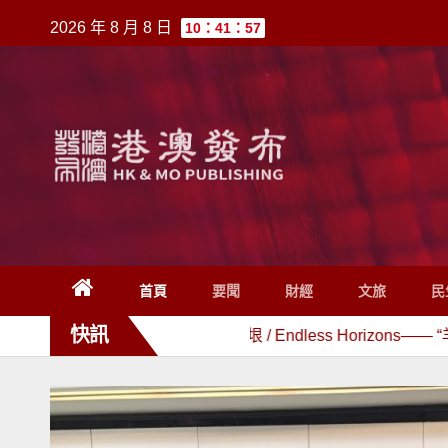
跳
2026 年 8 月 8 日
10：41：57
至
內
容
首頁
要聞
財經
文旅
民
快訊
平先生
路向無垠 / Endless Horizons—— “羊駝杯”首