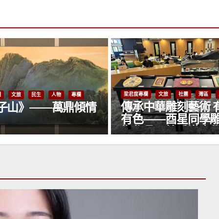
梁君度專
梁君度專欄
文旅
社團
灣區
人物
專欄
專欄
傳承中華雕刻藝術 有聲
刀刻
鼎傾情
有色——酉星同學雕刻藝
港雕
術作品展於香港大學圖書
鐫歲
館隆重開幕