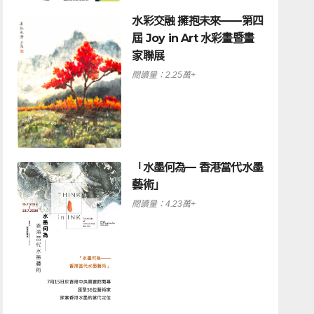
水彩交融 擁抱未來——第四
屆 Joy in Art 水彩畫暨畫
家聯展
閱讀量：2.25萬+
「水墨何為— 香港當代水墨
藝術」
閱讀量：4.23萬+