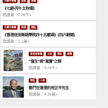
方耀平專欄
要聞
專欄
《七絕·丙午立秋嘆》
閱讀量：7.98千+
方耀平專欄
要聞
觀點
《香港佳佳舞蹈學院四十五載頌》(四六駢賦)
閱讀量：1.1萬+
梁君度專欄
文旅
灣區
專欄
“寫生”與“寫實”之辯
閱讀量：9.24千+
要聞
凌友詩冀台胞記取習近平「七一
灣區
人物
識」貢獻祖國
戰鬥在香港的柯正平先生
閱讀量：4.36萬+