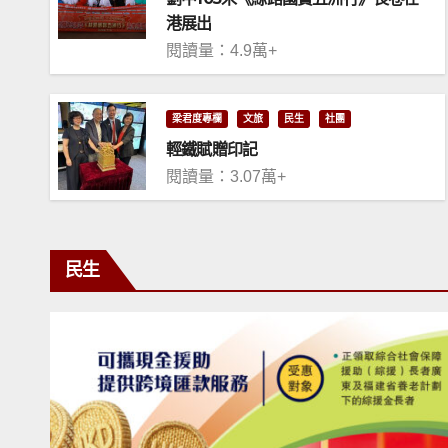
港展出
閱讀量：4.9萬+
梁君度專欄
文旅
民生
社團
輕鐵賦贈印記
閱讀量：3.07萬+
民生