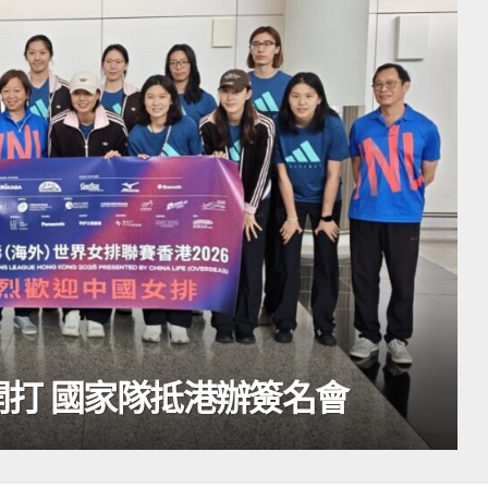
打 國家隊抵港辦簽名會