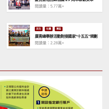
閱讀量：5.77萬+
民生
社團
灣區
廣青總舉辦活動對接國家“十五五”規劃
閱讀量：2.28萬+