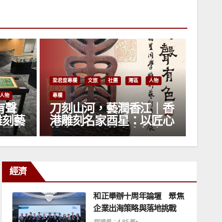
欄
文旅
社團
灣區
人物
山河，藝潤香江｜香
梁君度專欄
人物
專欄
刻名家酉星：以匠心
葉晞月的跨界人生
月，以薪火育新人
經濟
和正舉辦十周年論壇 聚焦
企業出海策略與落地挑戰
閱讀量：4.85萬+