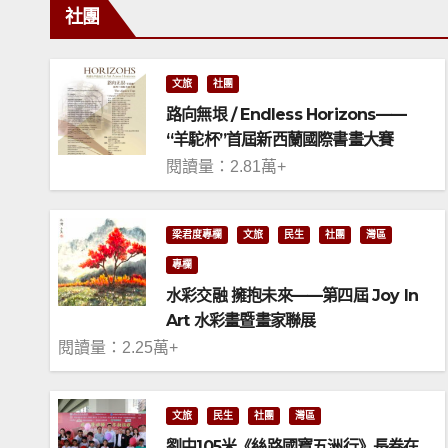
社團
文旅
社團
路向無垠 / Endless Horizons——
“羊駝杯”首屆新西蘭國際書畫大賽
閱讀量：2.81萬+
梁君度專欄
文旅
民生
社團
灣區
專欄
水彩交融 擁抱未來——第四屆 Joy In
Art 水彩畫暨畫家聯展
閱讀量：2.25萬+
文旅
民生
社團
灣區
劉中105米《絲路國寶五洲行》長卷在