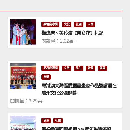
梁君度專欄
文旅
社團
人物
觀煒唐、美玲演《帝女花》札記
閱讀量：2.02萬+
梁君度專欄
文旅
民生
社團
灣區
專欄
粵港澳大灣區愛國書畫家作品邀請展在
廣州文化公園開幕
閱讀量：3.29萬+
民生
社團
慶祝香港回歸祖國 29 周年聯歡茶聚