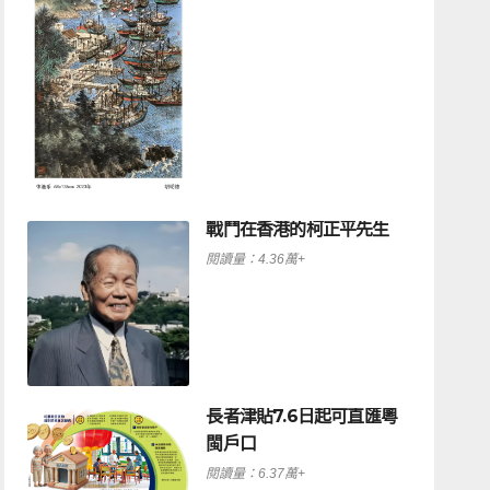
戰鬥在香港的柯正平先生
閱讀量：4.36萬+
長者津貼7.6日起可直匯粵
閩戶口
閱讀量：6.37萬+