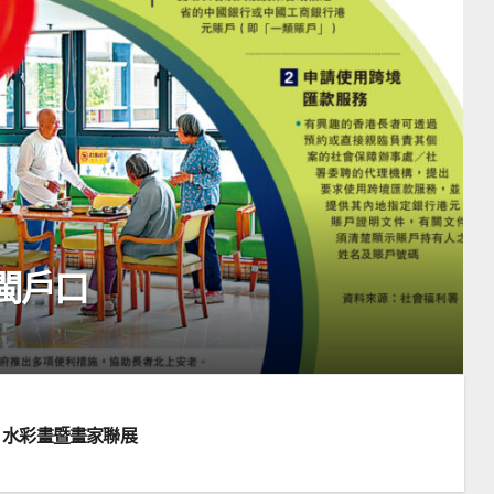
閩戶口
rt 水彩畫暨畫家聯展