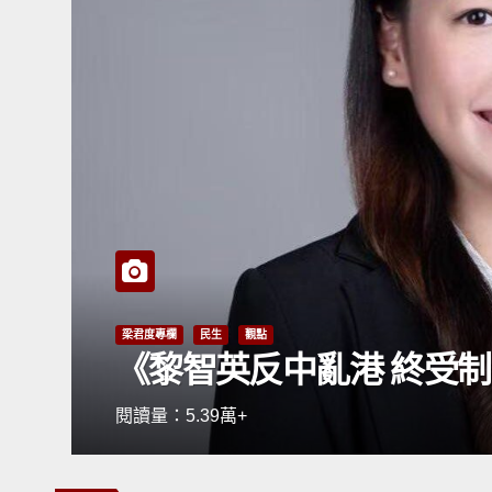
觀點
《今
閱讀量：8.3