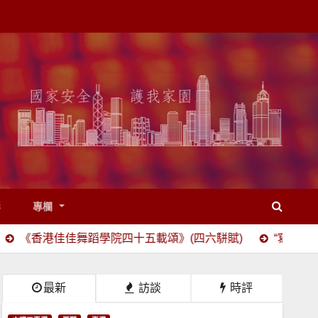
影
專欄
舞蹈學院四十五載頌》(四六駢賦)
“寫生”與“寫實”之辯
最新
訪談
時評