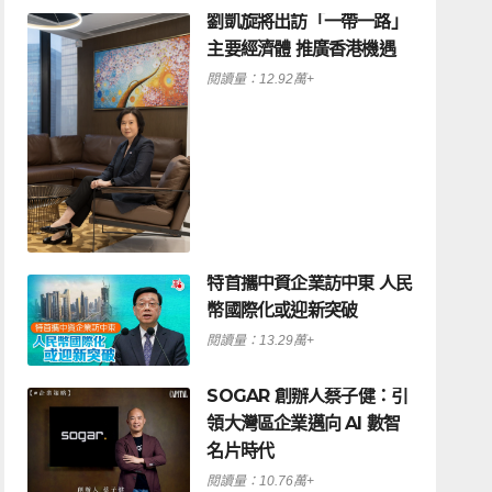
劉凱旋將出訪「一帶一路」
主要經濟體 推廣香港機遇
閱讀量：12.92萬+
特首攜中資企業訪中東 人民
幣國際化或迎新突破
閱讀量：13.29萬+
SOGAR 創辦人蔡子健：引
領大灣區企業邁向 AI 數智
名片時代
閱讀量：10.76萬+