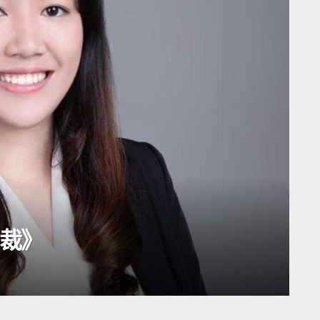
日中國（四）》
8萬+