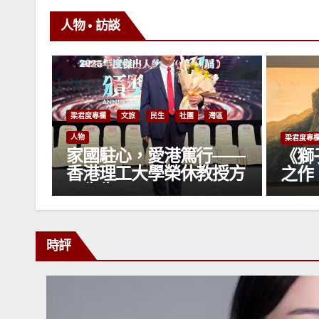
人物 • 訪談
文旅
民生
社團
灣區
梁君度專欄
文旅
民生
人物
駐心，愛港篤行——
《獅子山》——萬
理工大學榮休教授方
之作
生
時評