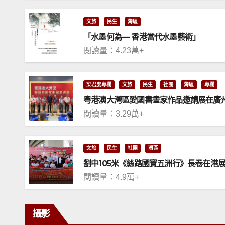
文旅
民生
灣區
「水墨何為— 香港當代水墨藝術」
閱讀量：4.23萬+
梁君度專欄
文旅
民生
社團
灣區
專欄
粵港澳大灣區愛國書畫家作品邀請展在廣
閱讀量：3.29萬+
文旅
民生
社團
灣區
劉中105米《絲路國寶五洲行》長卷在港
閱讀量：4.9萬+
攝影